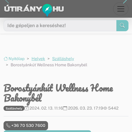
Ugrás a menüre
Ugrás a tartalomra
Nyitólap
Helyek
Szálláshely
Borostyánkút Wellness Home Bakonybél
Borostyánkút Wellness Home
Bakonybél
2024. 02. 13. 11:16
2026. 03. 23. 17:19
5442
Szálláshely
+36 70 530 7600