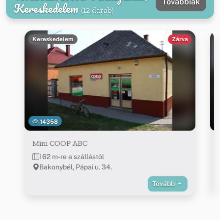
Továbbiak
Kereskedelem
(12 darab)
Kereskedelem
Zárva
14358
Mini COOP ABC
162 m-re a szállástól
Bakonybél, Pápai u. 34.
Tovább