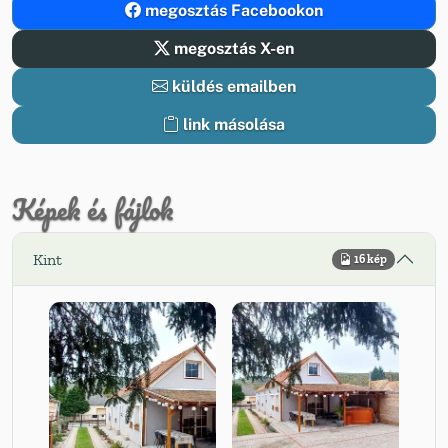
megosztás Facebookon
megosztás X-en
küldés emailben
link másolása
Képek és fájlok
Kint
16 kép