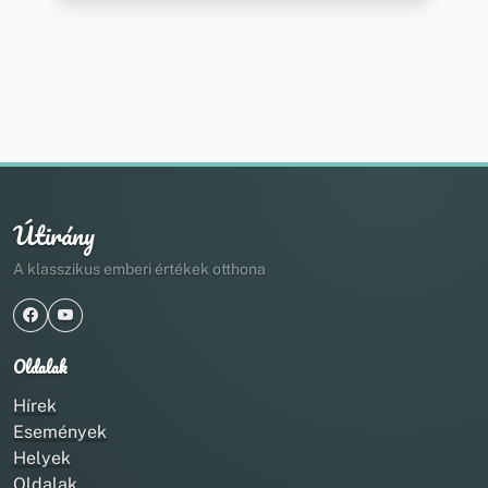
Útirány
A klasszikus emberi értékek otthona
Oldalak
Hírek
Események
Helyek
Oldalak