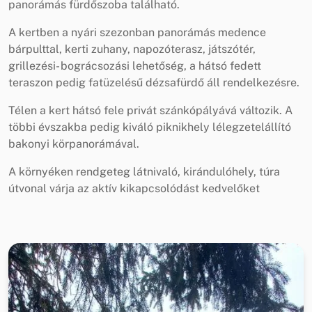
panorámás fürdőszoba található.
A kertben a nyári szezonban panorámás medence
bárpulttal, kerti zuhany, napozóterasz, játszótér,
grillezési- bográcsozási lehetőség, a hátsó fedett
teraszon pedig fatüzelésű dézsafürdő áll rendelkezésre.
Télen a kert hátsó fele privát szánkópályává változik. A
többi évszakba pedig kiváló piknikhely lélegzetelállító
bakonyi körpanorámával.
A környéken rendgeteg látnivaló, kirándulóhely, túra
útvonal várja az aktív kikapcsolódást kedvelőket