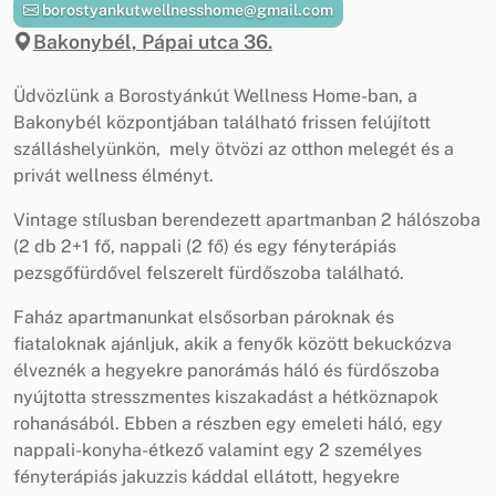
borostyankutwellnesshome@gmail.com
Bakonybél, Pápai utca 36.
Üdvözlünk a Borostyánkút Wellness Home-ban, a
Bakonybél központjában található frissen felújított
szálláshelyünkön, mely ötvözi az otthon melegét és a
privát wellness élményt.
Vintage stílusban berendezett apartmanban 2 hálószoba
(2 db 2+1 fő, nappali (2 fő) és egy fényterápiás
pezsgőfürdővel felszerelt fürdőszoba található.
Faház apartmanunkat elsősorban pároknak és
fiataloknak ajánljuk, akik a fenyők között bekuckózva
élveznék a hegyekre panorámás háló és fürdőszoba
nyújtotta stresszmentes kiszakadást a hétköznapok
rohanásából. Ebben a részben egy emeleti háló, egy
nappali-konyha-étkező valamint egy 2 személyes
fényterápiás jakuzzis káddal ellátott, hegyekre