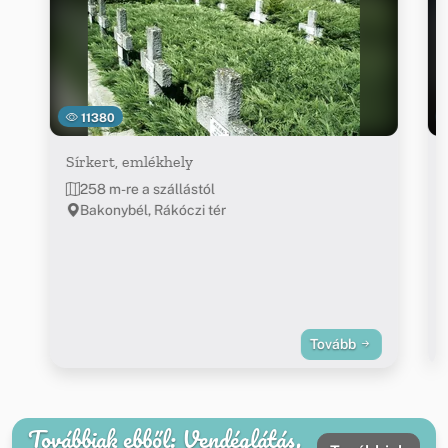
11380
Sírkert, emlékhely
258 m-re a szállástól
Bakonybél, Rákóczi tér
Tovább
Továbbiak ebből: Vendéglátás,