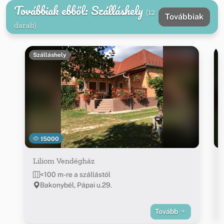
Továbbiak ebből: Szálláshely
(12
Továbbiak
darab)
Szálláshely
15000
Liliom Vendégház
<100 m-re a szállástól
Bakonybél, Pápai u.29.
Tovább