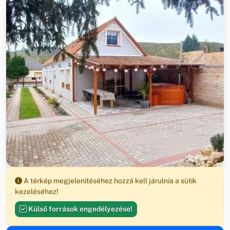
A térkép megjelenítéséhez hozzá kell járulnia a sütik
kezeléséhez!
Külső források engedélyezése!