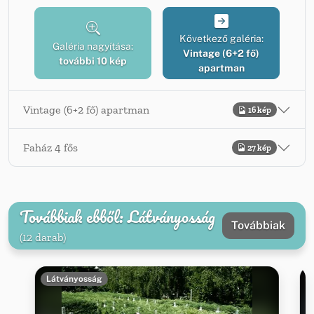
Következő galéria:
Galéria nagyítása:
Vintage (6+2 fő)
további 10 kép
apartman
Vintage (6+2 fő) apartman
16 kép
Faház 4 fős
27 kép
Továbbiak ebből: Látványosság
Továbbiak
(12 darab)
Látványosság