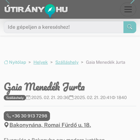
Ugrás a menüre
Ugrás a tartalomra
Nyitólap
Helyek
Szálláshely
Gaia Menedék Jurta
Gaia Menedék Jurta
2025. 02. 21. 20:36
2025. 02. 21. 20:41
1840
Szálláshely
+36 30 913 7298
Bakonynána, Romai Fürdő u. 18.