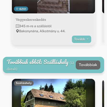
6201
Vegyeskereskedés
345 m-re a szállástól
Bakonynána, Alkotmány u. 44.
Tovább
Továbbiak ebből: Szálláshely
(12
Továbbiak
darab)
Szálláshely