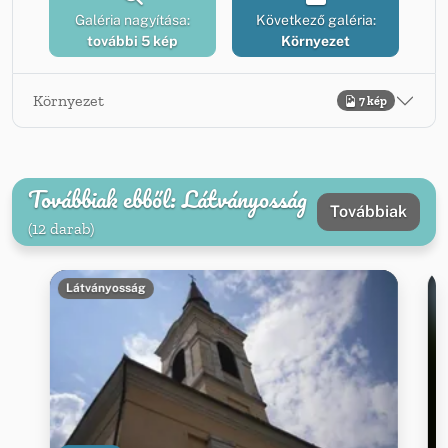
Galéria nagyítása:
Következő galéria:
további 5 kép
Környezet
Környezet
7 kép
Továbbiak ebből: Látványosság
Továbbiak
(12 darab)
Látványosság