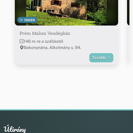
19689
Prém Malom Vendégház
146 m-re a szállástól
Bakonynána, Alkotmány u. 94.
Tovább
Útirány