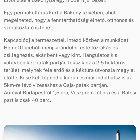
Elvonulás a Bakonyba egy modern jurtában.
Egy permakultúrás kert a Bakony szívében, ahol
megélheted, hogy a fenntarthatóság élhető, otthonos és
szórakoztató is lehet.
Kapcsolódj a természettel, intézd közben a munkádat
HomeOfficeból, menj kirándulni, este tűzrakás és
csillagnézés, akár bent vagy kint. Hangulatos kis
völgyben két patak partján fekszik ez a 2,5 hektáros
terület, melynek fele erdő és a kéktúra útvonala megy el
előtte. Ki se kell lépned a kapun és már indulhatsz is az
5km-re lévő vízeséshez a Gaja-patak partján.
Autóval Budapestről 1,5 óra, Veszprém fél óra és a Balcsi
part is csak 40 perc.