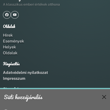
A klasszikus emberi értékek otthona
Oldalak
Hírek
Események
Helyek
Oldalak
Kiegészítés
Adatvédelmi nyilatkozat
Impresszum
Kapcsolat
Süti hozzájárulás
+36 20 211 1888
info@utirany.hu
webmaster@utirany.hu