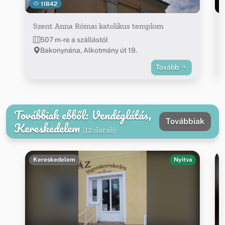
11842
Szent Anna Római katolikus templom
507 m-re a szállástól
Bakonynána, Alkotmány út 19.
Tovább
Továbbiak ebből: Vendéglátás,
Továbbiak
Kereskedelem
(12 darab)
Kereskedelem
Nyitva