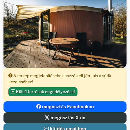
A térkép megjelenítéséhez hozzá kell járulnia a sütik
kezeléséhez!
Külső források engedélyezése!
megosztás Facebookon
megosztás X-en
küldés emailben