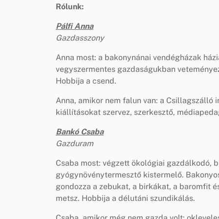
Rólunk:
Pálfi Anna
Gazdasszony
Anna most: a bakonynánai vendégházak házi
vegyszermentes gazdaságukban veteményez, 
Hobbija a csend.
Anna, amikor nem falun van: a Csillagszálló ir
kiállításokat szervez, szerkesztő, médiapedag
Bankó Csaba
Gazduram
Csaba most: végzett ökológiai gazdálkodó, b
gyógynövénytermesztő kistermelő. Bakonyo
gondozza a zebukat, a birkákat, a baromfit és
metsz. Hobbija a délutáni szundikálás.
Csaba, amikor még nem gazda volt: oklevele