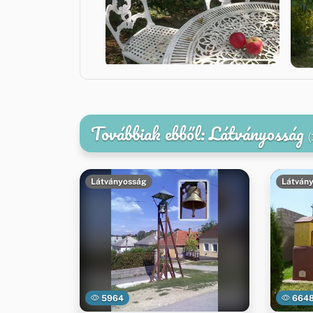
Továbbiak ebből: Látványosság
(
Látványosság
Látván
5964
664