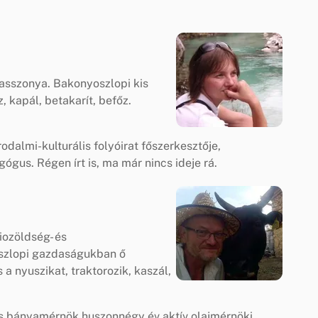
asszonya. Bakonyoszlopi kis
kapál, betakarít, befőz.
odalmi-kulturális folyóirat főszerkesztője,
ógus. Régen írt is, ma már nincs ideje rá.
iozöldség- és
szlopi gazdaságukban ő
 a nyuszikat, traktorozik, kaszál,
s bányamérnök huszonnégy év aktív olajmérnöki