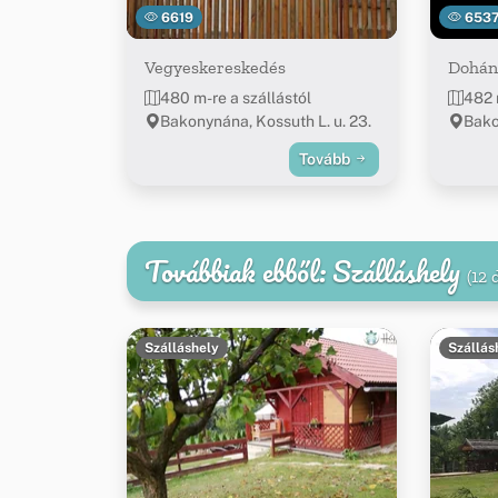
6619
653
Vegyeskereskedés
Dohán
480 m-re a szállástól
482 
Bakonynána, Kossuth L. u. 23.
Bako
Tovább
Továbbiak ebből: Szálláshely
(12 
Szálláshely
Szállás