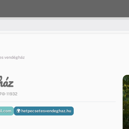
es vendégház
ház
7
11932
l.com
hetpecsetesvendeghaz.hu