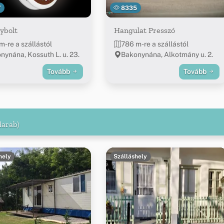
7
8335
ybolt
Hangulat Presszó
m-re a szállástól
786 m-re a szállástól
nynána, Kossuth L. u. 23.
Bakonynána, Alkotmány u. 2.
Tovább
Tovább
darab)
hely
Szálláshely