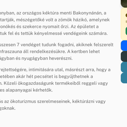
konyban, az országos kéktúra menti Bakonynánán, a
tartják, mészégetőké volt a zömök házikó, amelynek
onókés és szekerce nyomait őrzi. Az épületet a
ottuk fel és tettük kényelmessé vendégeink számára.
szesen 7 vendéget tudunk fogadni, akiknek felszerelt
fraszauna áll rendelkezésükre. A kertben lehet
gőágyban és nyugágyban heverészni.
ejtettségére, intimitására utal, másrészt arra, hogy a
zetében akár hét pecsétet is begyűjthetnek a
n. Közeli ökogazdaságunk termékeiből reggeli vagy
es alapanyagai kérhetők.
s az ökoturizmus szerelmeseinek, kéktúrázni vagy
ágoknak.