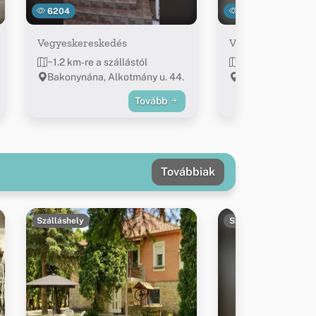
6204
33105
Vegyeskereskedés
Vegyesbolt / Teri 
~1.2 km-re a szállástól
~4.2 km-re a szál
Bakonynána, Alkotmány u. 44.
Jásd, Dózsa Gy. u.
Tovább
Továbbiak
Szálláshely
Szálláshely