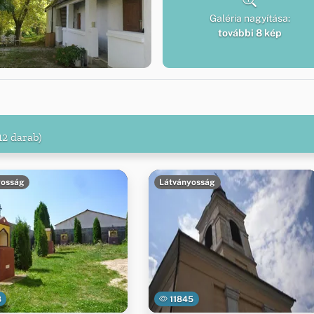
Galéria nagyítása:
további 8 kép
12 darab)
yosság
Látványosság
8
11845