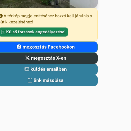
A térkép megjelenítéséhez hozzá kell járulnia a
sütik kezeléséhez!
Külső források engedélyezése!
megosztás Facebookon
megosztás X-en
küldés emailben
link másolása