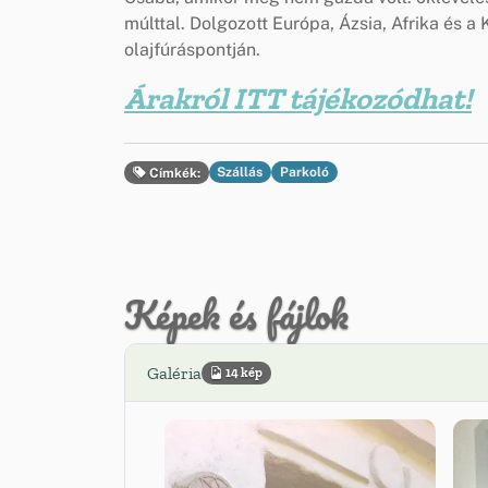
múlttal. Dolgozott Európa, Ázsia, Afrika és a
olajfúráspontján.
Árakról ITT tájékozódhat!
Szállás
Parkoló
Címkék:
Képek és fájlok
Galéria
14 kép