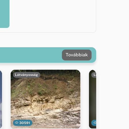
Továbbiak
Látványosság
Látványosság
30591
84525