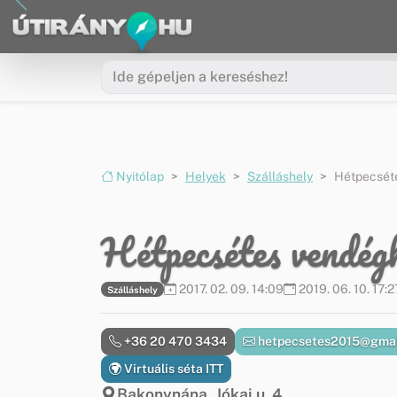
Ugrás a menüre
Ugrás a tartalomra
Nyitólap
Helyek
Szálláshely
Hétpecsét
Hétpecsétes vendég
2017. 02. 09. 14:09
2019. 06. 10. 17:2
Szálláshely
+36 20 470 3434
hetpecsetes2015@gmai
Virtuális séta ITT
Bakonynána, Jókai u. 4.