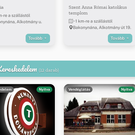
ia
Szent Anna Római katolikus
templom
m-re a szállástól
~1 km-re a szállástól
nynána, Alkotmány u.
Bakonynána, Alkotmány út 19.
Tovább
Tovább
 Kereskedelem
(12 darab)
edelem
Nyitva
Vendéglátás
Nyitva