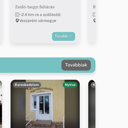
Zsidó-hegyi feltárás
Római Fürdő
~2.4 km-re a szállástól
~2.5 km-re a szál
Veszprém vármegye
Bakonynána
Tovább
Továbbiak
Kereskedelem
Nyitva
Kereskedelem