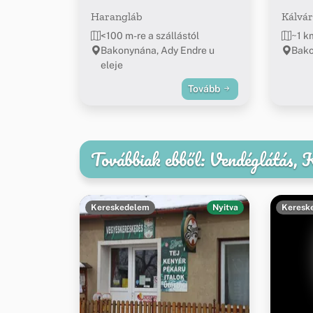
Harangláb
Kálvár
<100 m-re a szállástól
~1 k
Bakonynána, Ady Endre u
Bako
eleje
Tovább
Továbbiak ebből: Vendéglátás,
Kereskedelem
Nyitva
Keresk