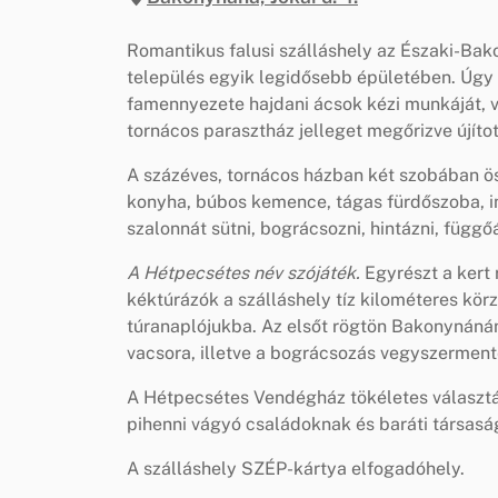
Romantikus falusi szálláshely az Északi-Ba
település egyik legidősebb épületében. Úgy 
famennyezete hajdani ácsok kézi munkáját, v
tornácos parasztház jelleget megőrizve újít
A százéves, tornácos házban két szobában ös
konyha, búbos kemence, tágas fürdőszoba, in
szalonnát sütni, bográcsozni, hintázni, füg
A Hétpecsétes név szójáték.
Egyrészt a kert r
kéktúrázók a szálláshely tíz kilométeres kör
túranaplójukba. Az elsőt rögtön Bakonynáná
vacsora, illetve a bográcsozás vegyszerment
A Hétpecsétes Vendégház tökéletes választá
pihenni vágyó családoknak és baráti társas
A szálláshely SZÉP-kártya elfogadóhely.