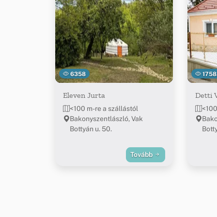
6358
1758
Eleven Jurta
Detti
<100 m-re a szállástól
<100
Bakonyszentlászló, Vak
Bako
Bottyán u. 50.
Botty
Tovább