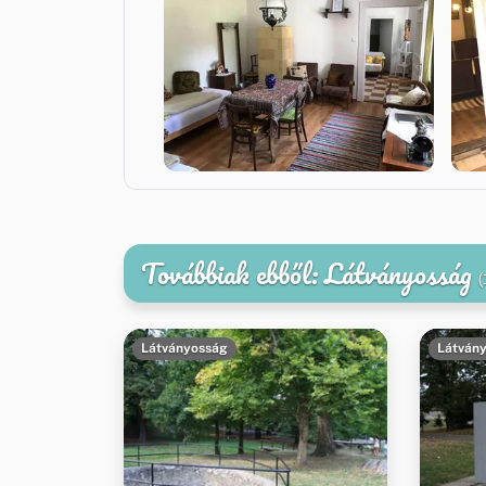
Továbbiak ebből: Látványosság
(
Látványosság
Látván