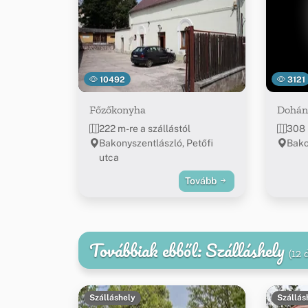
10492
3121
Főzőkonyha
Dohán
222 m-re a szállástól
308 
Bakonyszentlászló, Petőfi
Bako
utca
Tovább
Továbbiak ebből: Szálláshely
(12 
Szálláshely
Szállás