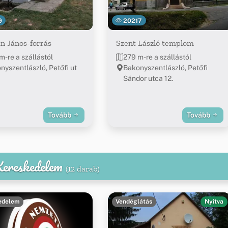
9
20217
n János-forrás
Szent László templom
m-re a szállástól
279 m-re a szállástól
nyszentlászló, Petőfi ut
Bakonyszentlászló, Petőfi
Sándor utca 12.
Tovább
Tovább
 Kereskedelem
(12 darab)
edelem
Vendéglátás
Nyitva