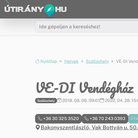
Ugrás a menüre
Ugrás a tartalomra
Nyitólap
Helyek
Szálláshely
VE-DI Ven
VE-DI Vendégház
2018. 08. 06. 09:01
2022. 04. 28. 15:
Szálláshely
+36 30 325 3520
+36 70 243 0393
i
Bakonyszentlászló, Vak Bottyán u. 50.