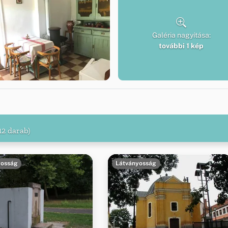
Galéria nagyítása:
további 1 kép
12 darab)
yosság
Látványosság