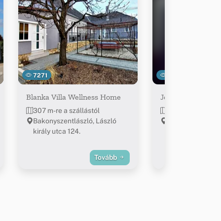
7271
23335
Blanka Villa Wellness Home
Józsi Papa Vendé
307 m-re a szállástól
320 m-re a száll
Bakonyszentlászló, László
Bakonyszentlász
király utca 124.
31.
Tovább