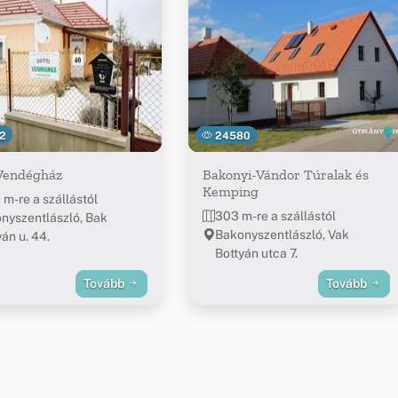
2
24580
 Vendégház
Bakonyi-Vándor Túralak és
Kemping
 m-re a szállástól
303 m-re a szállástól
nyszentlászló, Bak
Bakonyszentlászló, Vak
án u. 44.
Bottyán utca 7.
Tovább
Tovább