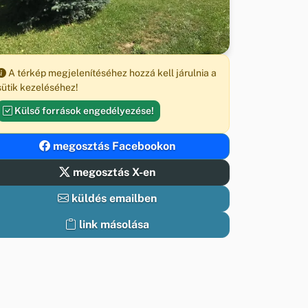
A térkép megjelenítéséhez hozzá kell járulnia a
sütik kezeléséhez!
Külső források engedélyezése!
megosztás Facebookon
megosztás X-en
küldés emailben
link másolása