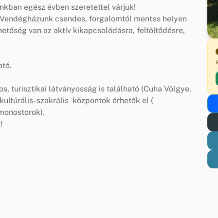
kban egész évben szeretettel várjuk!
as Vendégházunk csendes, forgalomtól mentes helyen
hetőség van az aktív kikapcsolódásra, feltöltődésre,
ató.
, turisztikai látványosság is található (Cuha Völgye,
ultúrális-szakrális központok érhetők el (
monostorok).
!