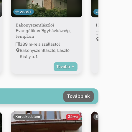
23857
30441
Bakonyszentlászlói
Hódos-éri viaduk
Evangélikus Egyházközség,
~2.3 km-re a szál
templom
47.369339, 17.8
389 m-re a szállástól
Bakonyszentlászló, László
Király u. 1.
Tovább
Továbbiak
Kereskedelem
Zárva
Kereskedelem