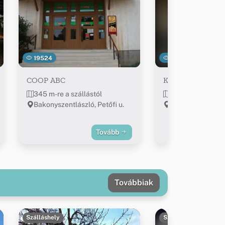
19524
15900
COOP ABC
Kék Ibolya Virágb
345 m-re a szállástól
392 m-re a száll
Bakonyszentlászló, Petőfi u.
Bakonyszentlász
Tovább
Továbbiak
Szálláshely
Szálláshely