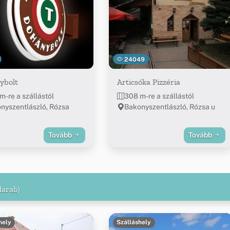
24049
ybolt
Articsóka Pizzéria
m-re a szállástól
308 m-re a szállástól
nyszentlászló, Rózsa
Bakonyszentlászló, Rózsa u
Tovább
Tovább
darab)
hely
Szálláshely