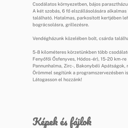
Csodálatos környezetben, bájos parasztházun
A két szobás, 6 fő elszállásolására alkalm
található. Hatalmas, parkosított kertjében le
bográcsolásra, grillezésre.
Vendégházunk közelében bolt, csárda találh
5-8 kilométeres körzetünkben több csodálatos
Fenyőfői Ősfenyves, Hódos-ér), 15-20 km-re k
Pannunhalma, Zirc-, Bakonybéli Apátságok, 
Örömmel segítünk a programszervezésben is
Látogasson el hozzánk!
Képek és fájlok