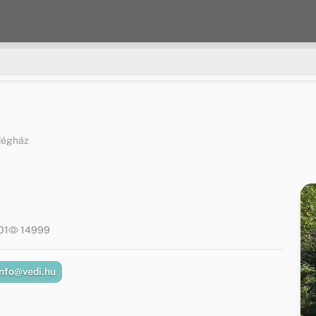
dégház
01
14999
nfo@vedi.hu