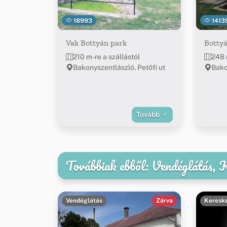
18993
1413
Vak Bottyán park
Bottyá
210 m-re a szállástól
248 
Bakonyszentlászló, Petőfi ut
Bako
Tovább
Továbbiak ebből: Vendéglátás,
Vendéglátás
Zárva
Keresk