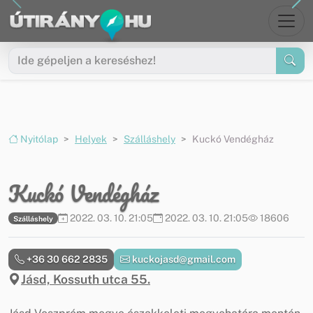
Ugrás a menüre
Ugrás a tartalomra
Nyitólap
Helyek
Szálláshely
Kuckó Vendégház
Kuckó Vendégház
2022. 03. 10. 21:05
2022. 03. 10. 21:05
18606
Szálláshely
+36 30 662 2835
kuckojasd@gmail.com
Jásd, Kossuth utca 55.