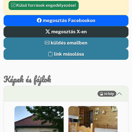
Külső források engedélyezése!
megosztás Facebookon
megosztás X-en
küldés emailben
link másolása
Képek és fájlok
10 kép