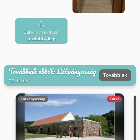
Galéria nagyítása:
további 4 kép
Továbbiak ebből: Látványosság
Továbbiak
(12 darab)
Látványosság
Zárva