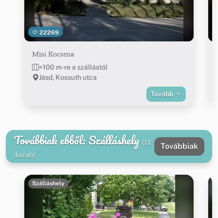
22269
Misi Kocsma
<100 m-re a szállástól
Jásd, Kossuth utca
Tovább
Továbbiak ebből: Szálláshely
(12
Továbbiak
darab)
Szálláshely