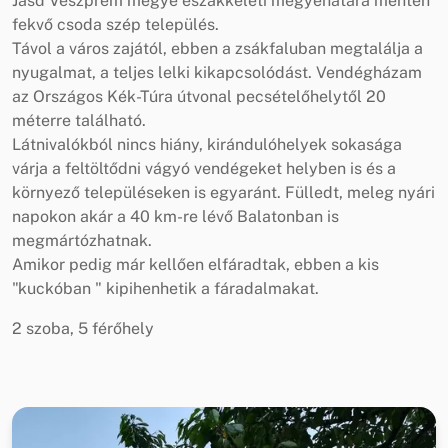
Jásd Veszprém megye északkeleti megyehatára mentén
fekvő csoda szép település.
Távol a város zajától, ebben a zsákfaluban megtalálja a
nyugalmat, a teljes lelki kikapcsolódást. Vendégházam
az Országos Kék-Túra útvonal pecsételőhelytől 20
méterre található.
Látnivalókból nincs hiány, kirándulóhelyek sokasága
várja a feltöltődni vágyó vendégeket helyben is és a
környező településeken is egyaránt. Fülledt, meleg nyári
napokon akár a 40 km-re lévő Balatonban is
megmártózhatnak.
Amikor pedig már kellően elfáradtak, ebben a kis
"kuckóban " kipihenhetik a fáradalmakat.
2 szoba, 5 férőhely