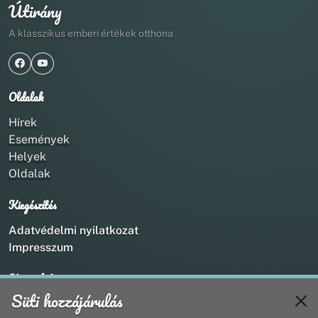
Útirány
A klasszikus emberi értékek otthona
Oldalak
Hírek
Események
Helyek
Oldalak
Kiegészítés
Adatvédelmi nyilatkozat
Impresszum
Kapcsolat
Süti hozzájárulás
+36 20 211 1888