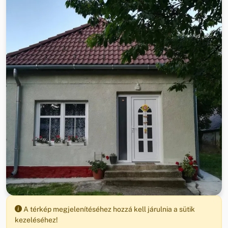
A térkép megjelenítéséhez hozzá kell járulnia a sütik
kezeléséhez!