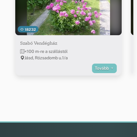
18232
Szabó Vendégház
<100 m-re a szállástól
Jásd, Rózsadomb u.1/a
Tovább