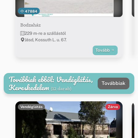
47884
Bodzaház
229 m-re a szállástól
Jásd, Kossuth L. u. 67.
Tovább
Továbbiak ebből: Vendéglátás,
Továbbiak
Kereskedelem
(12 darab)
Vendéglátás
Zárva