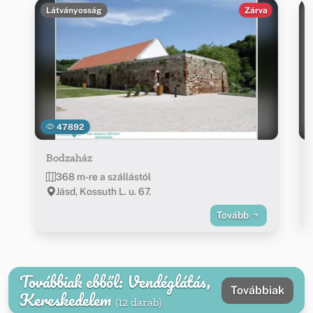
Látványosság
Zárva
47892
Bodzaház
368 m-re a szállástól
Jásd, Kossuth L. u. 67.
Tovább
Továbbiak ebből: Vendéglátás,
Továbbiak
Kereskedelem
(12 darab)