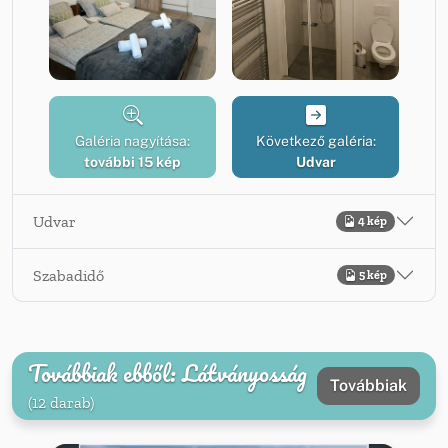
Galéria nagyítása:
Következő galéria:
további 15 kép
Udvar
Udvar
4 kép
Szabadidő
5 kép
Továbbiak ebből: Látványosság
Továbbiak
(12 darab)