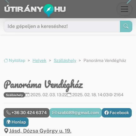
Ugrás a menüre
Ugrás a tartalomra
Nyitólap
Helyek
Szálláshely
Panoráma Vendégház
Panoráma Vendégház
2025. 02. 03. 13:22
2025. 02. 18. 14:03
2164
Szálláshely
+36 30 424 6374
szabli89@gmail.com
Facebook
Honlap
Jásd, Dózsa György u. 19.