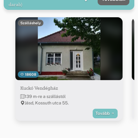
darab)
Szálláshely
18608
Kuckó Vendégház
139 m-re a szállástól
Jásd, Kossuth utca 55.
Tovább