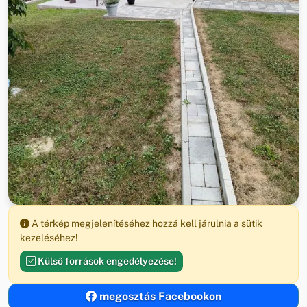
A térkép megjelenítéséhez hozzá kell járulnia a sütik
kezeléséhez!
Külső források engedélyezése!
megosztás Facebookon