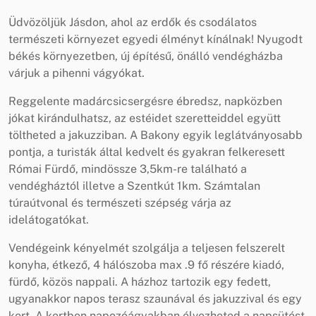
Üdvözöljük Jásdon, ahol az erdők és csodálatos
természeti környezet egyedi élményt kínálnak! Nyugodt
békés környezetben, új építésű, önálló vendégházba
várjuk a pihenni vágyókat.
Reggelente madárcsicsergésre ébredsz, napközben
jókat kirándulhatsz, az estéidet szeretteiddel együtt
töltheted a jakuzziban. A Bakony egyik leglátványosabb
pontja, a turisták által kedvelt és gyakran felkeresett
Római Fürdő, mindössze 3,5km-re található a
vendégháztól illetve a Szentkút 1km. Számtalan
túraútvonal és természeti szépség várja az
idelátogatókat.
Vendégeink kényelmét szolgálja a teljesen felszerelt
konyha, étkező, 4 hálószoba max .9 fő részére kiadó,
fürdő, közös nappali. A házhoz tartozik egy fedett,
ugyanakkor napos terasz szaunával és jakuzzival és egy
kert. A kertben napozóágyakban élvezheted a napsütést