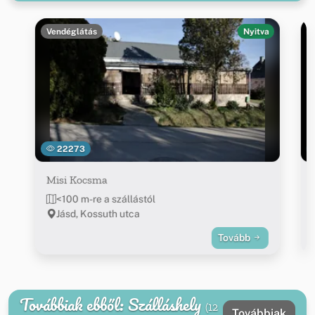
Vendéglátás
Nyitva
22273
Misi Kocsma
<100 m-re a szállástól
Jásd, Kossuth utca
Tovább
Továbbiak ebből: Szálláshely
(12
Továbbiak