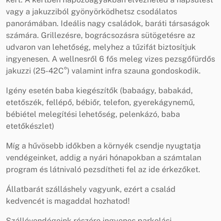
vagy a jakuzziból gyönyörködhetsz csodálatos
panorámában. Ideális nagy családok, baráti társaságok
számára. Grillezésre, bográcsozásra sütögetésre az
udvaron van lehetőség, melyhez a tűzifát biztosítjuk
ingyenesen. A wellnesről 6 fős meleg vizes pezsgőfürdős
jakuzzi (25-42C°) valamint infra szauna gondoskodik.
Igény esetén baba kiegészítők (babaágy, babakád,
etetőszék, fellépő, bébiőr, telefon, gyerekágynemű,
bébiétel melegítési lehetőség, pelenkázó, baba
etetőkészlet)
Míg a hűvösebb időkben a környék csendje nyugtatja
vendégeinket, addig a nyári hónapokban a számtalan
program és látnivaló pezsdítheti fel az ide érkezőket.
Állatbarát szálláshely vagyunk, ezért a család
kedvencét is magaddal hozhatod!
Szállóvendégeink részére ingyenes parkolási