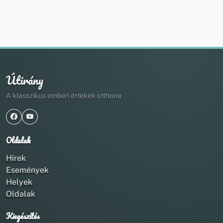
Útirány
A klasszikus emberi értékek otthona
Oldalak
Hírek
Események
Helyek
Oldalak
Kiegészítés