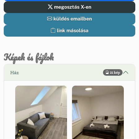
megosztás X-en
küldés emailben
link másolása
Képek és fájlok
Ház
21 kép