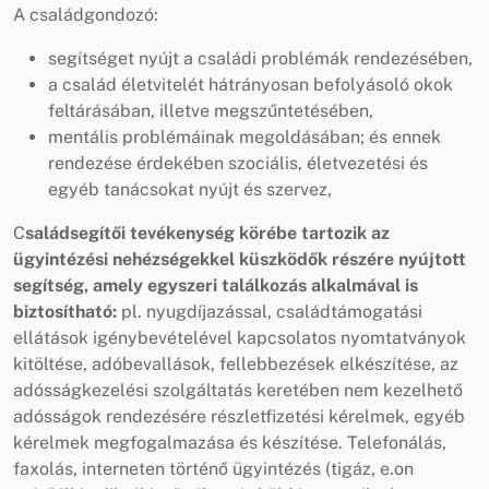
A családgondozó:
segítséget nyújt a családi problémák rendezésében,
a család életvitelét hátrányosan befolyásoló okok
feltárásában, illetve megszűntetésében,
mentális problémáinak megoldásában; és ennek
rendezése érdekében szociális, életvezetési és
egyéb tanácsokat nyújt és szervez,
C
saládsegítői tevékenység körébe tartozik az
ügyintézési nehézségekkel küszködők részére nyújtott
segítség, amely egyszeri találkozás alkalmával is
biztosítható:
pl. nyugdíjazással, családtámogatási
ellátások igénybevételével kapcsolatos nyomtatványok
kitöltése, adóbevallások, fellebbezések elkészítése, az
adósságkezelési szolgáltatás keretében nem kezelhető
adósságok rendezésére részletfizetési kérelmek, egyéb
kérelmek megfogalmazása és készítése. Telefonálás,
faxolás, interneten történő ügyintézés (tigáz, e.on