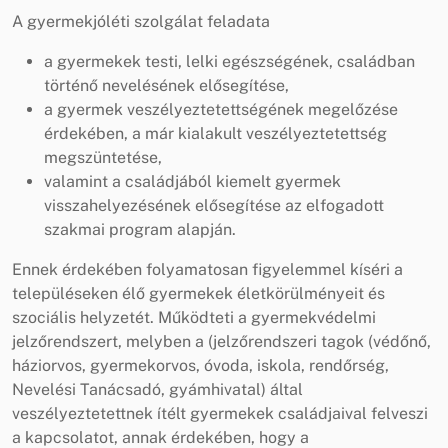
A gyermekjóléti szolgálat feladata
a gyermekek testi, lelki egészségének, családban
történő nevelésének elősegítése,
a gyermek veszélyeztetettségének megelőzése
érdekében, a már kialakult veszélyeztetettség
megszüntetése,
valamint a családjából kiemelt gyermek
visszahelyezésének elősegítése az elfogadott
szakmai program alapján.
Ennek érdekében folyamatosan figyelemmel kíséri a
településeken élő gyermekek életkörülményeit és
szociális helyzetét. Működteti a gyermekvédelmi
jelzőrendszert, melyben a (jelzőrendszeri tagok (védőnő,
háziorvos, gyermekorvos, óvoda, iskola, rendőrség,
Nevelési Tanácsadó, gyámhivatal) által
veszélyeztetettnek ítélt gyermekek családjaival felveszi
a kapcsolatot, annak érdekében, hogy a