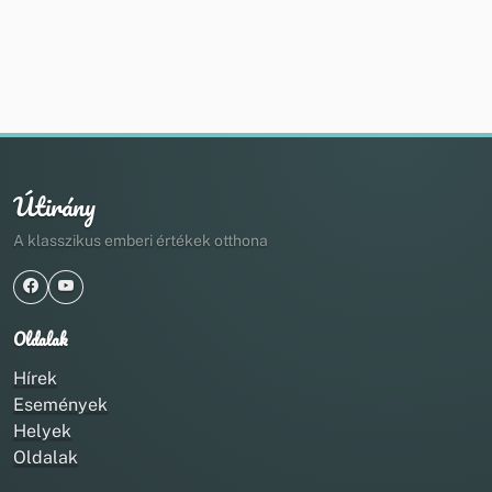
Útirány
A klasszikus emberi értékek otthona
Oldalak
Hírek
Események
Helyek
Oldalak