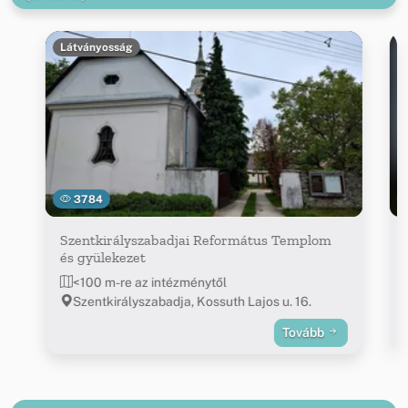
Látványosság
3784
Szentkirályszabadjai Református Templom
és gyülekezet
<100 m-re az intézménytől
Szentkirályszabadja, Kossuth Lajos u. 16.
Tovább