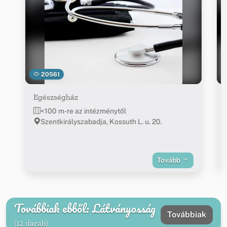
20561
Egészségház
<100 m-re az intézménytől
Szentkirályszabadja, Kossuth L. u. 20.
Tovább
Továbbiak ebből: Látványosság
Továbbiak
(12 darab)