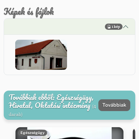
Képek és fájlok
1 kép
Továbbiak ebből: Egészségügy,
Hivatal, Oktatási intézmény
Továbbiak
(4
darab)
Egészségügy