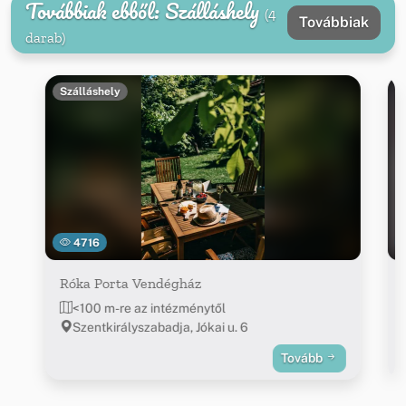
Továbbiak ebből: Szálláshely
(4
Továbbiak
darab)
Szálláshely
4716
Róka Porta Vendégház
<100 m-re az intézménytől
Szentkirályszabadja, Jókai u. 6
Tovább