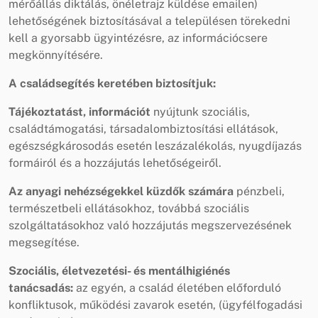
mérőállás diktálás, önéletrajz küldése emailen)
lehetőségének biztosításával a településen törekedni
kell a gyorsabb ügyintézésre, az információcsere
megkönnyítésére.
A családsegítés keretében biztosítjuk:
Tájékoztatást, információt
nyújtunk szociális,
családtámogatási, társadalombiztosítási ellátások,
egészségkárosodás esetén leszázalékolás, nyugdíjazás
formáiról és a hozzájutás lehetőségeiről.
Az anyagi nehézségekkel küzdők számára
pénzbeli,
természetbeli ellátásokhoz, továbbá szociális
szolgáltatásokhoz való hozzájutás megszervezésének
megsegítése.
Szociális, életvezetési- és mentálhigiénés
tanácsadás:
az egyén, a család életében előforduló
konfliktusok, működési zavarok esetén, (ügyfélfogadási