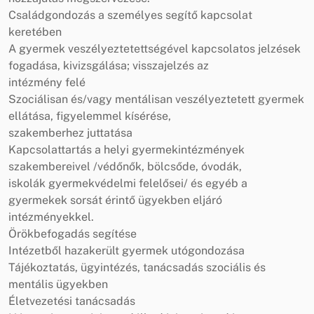
Családgondozás a személyes segítő kapcsolat
keretében
A gyermek veszélyeztetettségével kapcsolatos jelzések
fogadása, kivizsgálása; visszajelzés az
intézmény felé
Szociálisan és/vagy mentálisan veszélyeztetett gyermek
ellátása, figyelemmel kísérése,
szakemberhez juttatása
Kapcsolattartás a helyi gyermekintézmények
szakembereivel /védőnők, bölcsőde, óvodák,
iskolák gyermekvédelmi felelősei/ és egyéb a
gyermekek sorsát érintő ügyekben eljáró
intézményekkel.
Örökbefogadás segítése
Intézetből hazakerült gyermek utógondozása
Tájékoztatás, ügyintézés, tanácsadás szociális és
mentális ügyekben
Életvezetési tanácsadás