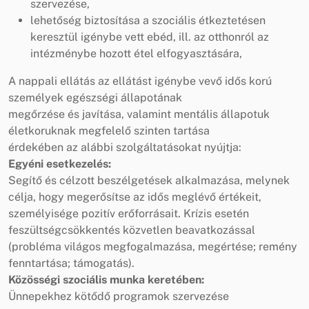
szervezése,
lehetőség biztosítása a szociális étkeztetésen
keresztül igénybe vett ebéd, ill. az otthonról az
intézménybe hozott étel elfogyasztására,
A nappali ellátás az ellátást igénybe vevő idős korú
személyek egészségi állapotának
megőrzése és javítása, valamint mentális állapotuk
életkoruknak megfelelő szinten tartása
érdekében az alábbi szolgáltatásokat nyújtja:
Egyéni esetkezelés:
Segítő és célzott beszélgetések alkalmazása, melynek
célja, hogy megerősítse az idős meglévő értékeit,
személyisége pozitív erőforrásait. Krízis esetén
feszültségcsökkentés közvetlen beavatkozással
(probléma világos megfogalmazása, megértése; remény
fenntartása; támogatás).
Közösségi szociális munka keretében:
Ünnepekhez kötődő programok szervezése