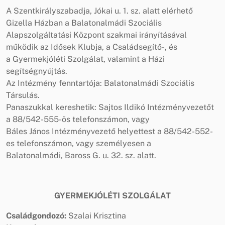
A Szentkirályszabadja, Jókai u. 1. sz. alatt elérhető
Gizella Házban a Balatonalmádi Szociális
Alapszolgáltatási Központ szakmai irányításával
működik az Idősek Klubja, a Családsegítő-, és
a Gyermekjóléti Szolgálat, valamint a Házi
segítségnyújtás.
Az Intézmény fenntartója: Balatonalmádi Szociális
Társulás.
Panaszukkal kereshetik: Sajtos Ildikó Intézményvezetőt
a 88/542-555-ös telefonszámon, vagy
Báles János Intézményvezető helyettest a 88/542-552-
es telefonszámon, vagy személyesen a
Balatonalmádi, Baross G. u. 32. sz. alatt.
GYERMEKJÓLÉTI SZOLGÁLAT
Családgondozó:
Szalai Krisztina