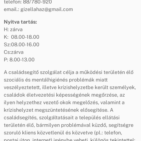
telefon: 88/780-920
email.: gizellahaz@gmail.com
Nyitva tartás:
H: zárva
K: 08.00-18.00
Sz:08.00-16.00
Cs:zárva
P: 8.00-13.00
A családsegítő szolgálat célja a működési területén élő
szociális és mentálhigiénés problémák miatt
veszélyeztetett, illetve krízishelyzetbe került személyek,
családok életvezetési képességének megőrzése, az
ilyen helyzethez vezető okok megelőzés, valamint a
krízishelyzet megszüntetésének elősegítése. A
családsegítés, szolgáltatásait a település ellátási
területén élő, bármilyen problémával küzdő, segítségre
szoruló kliens közvetlenül és közvetve (pl.: telefon,
postai úton, internet) igénybe veheti, különös tekintettel: