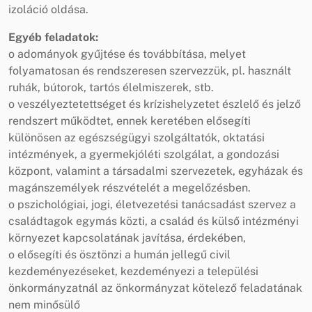
izoláció oldása.
Egyéb feladatok:
o adományok gyűjtése és továbbítása, melyet
folyamatosan és rendszeresen szervezzük, pl. használt
ruhák, bútorok, tartós élelmiszerek, stb.
o veszélyeztetettséget és krízishelyzetet észlelő és jelző
rendszert működtet, ennek keretében elősegíti
különösen az egészségügyi szolgáltatók, oktatási
intézmények, a gyermekjóléti szolgálat, a gondozási
központ, valamint a társadalmi szervezetek, egyházak és
magánszemélyek részvételét a megelőzésben.
o pszichológiai, jogi, életvezetési tanácsadást szervez a
családtagok egymás közti, a család és külső intézményi
környezet kapcsolatának javítása, érdekében,
o elősegíti és ösztönzi a humán jellegű civil
kezdeményezéseket, kezdeményezi a települési
önkormányzatnál az önkormányzat kötelező feladatának
nem minősülő