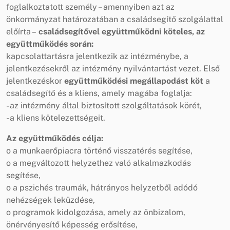
foglalkoztatott személy – amennyiben azt az
önkormányzat határozatában a családsegítő szolgálattal
előírta –
családsegítővel együttműködni köteles, az
együttműködés során:
kapcsolattartásra jelentkezik az intézménybe, a
jelentkezésekről az intézmény nyilvántartást vezet. Első
jelentkezéskor
együttműködési megállapodást köt
a
családsegítő és a kliens, amely magába foglalja:
- az intézmény által biztosított szolgáltatások körét,
- a kliens kötelezettségeit.
Az együttműködés célja:
o a munkaerőpiacra történő visszatérés segítése,
o a megváltozott helyzethez való alkalmazkodás
segítése,
o a pszichés traumák, hátrányos helyzetből adódó
nehézségek leküzdése,
o programok kidolgozása, amely az önbizalom,
önérvényesítő képesség erősítése,