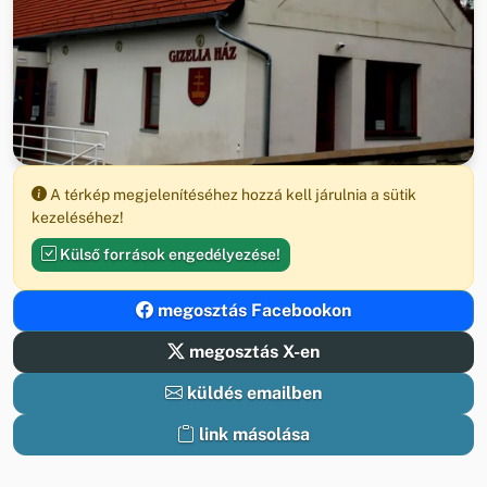
A térkép megjelenítéséhez hozzá kell járulnia a sütik
kezeléséhez!
Külső források engedélyezése!
megosztás Facebookon
megosztás X-en
küldés emailben
link másolása