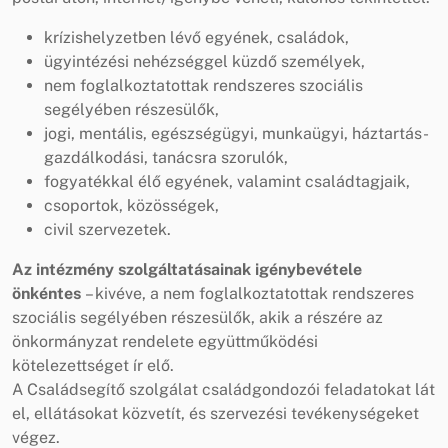
krízishelyzetben lévő egyének, családok,
ügyintézési nehézséggel küzdő személyek,
nem foglalkoztatottak rendszeres szociális
segélyében részesülők,
jogi, mentális, egészségügyi, munkaügyi, háztartás-
gazdálkodási, tanácsra szorulók,
fogyatékkal élő egyének, valamint családtagjaik,
csoportok, közösségek,
civil szervezetek.
Az intézmény szolgáltatásainak igénybevétele
önkéntes
– kivéve, a nem foglalkoztatottak rendszeres
szociális segélyében részesülők, akik a részére az
önkormányzat rendelete együttműködési
kötelezettséget ír elő.
A Családsegítő szolgálat családgondozói feladatokat lát
el, ellátásokat közvetít, és szervezési tevékenységeket
végez.