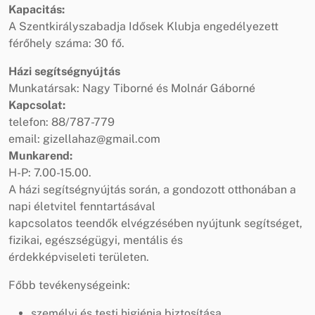
Kapacitás:
A Szentkirályszabadja Idősek Klubja engedélyezett
férőhely száma: 30 fő.
Házi segítségnyújtás
Munkatársak: Nagy Tiborné és Molnár Gáborné
Kapcsolat:
telefon: 88/787-779
email: gizellahaz@gmail.com
Munkarend:
H-P: 7.00-15.00.
A házi segítségnyújtás során, a gondozott otthonában a
napi életvitel fenntartásával
kapcsolatos teendők elvégzésében nyújtunk segítséget,
fizikai, egészségügyi, mentális és
érdekképviseleti területen.
Főbb tevékenységeink:
személyi és testi higiénia biztosítása