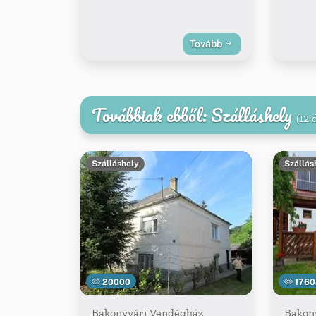
Tovább
Továbbiak ebből: Szálláshely
(12 
Szálláshely
Szállás
20000
1760
Bakonyvári Vendégház
Bakony