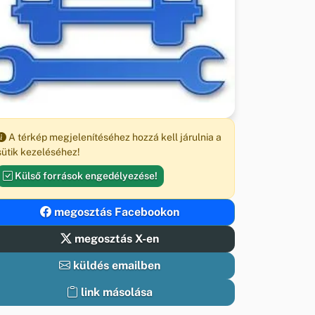
A térkép megjelenítéséhez hozzá kell járulnia a
sütik kezeléséhez!
Külső források engedélyezése!
megosztás Facebookon
megosztás X-en
küldés emailben
link másolása