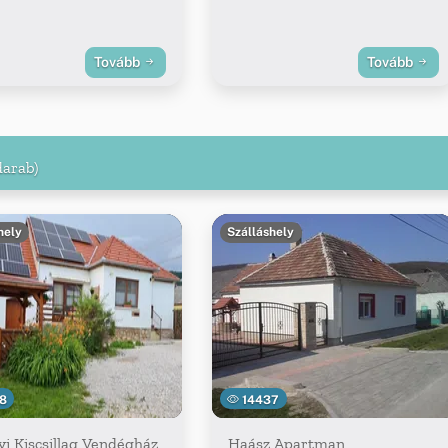
Tovább
Tovább
darab)
hely
Szálláshely
8
14437
i Kiscsillag Vendégház
Haász Apartman