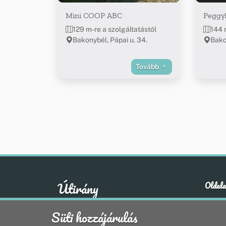
Mini COOP ABC
Peggy
129 m-re a szolgáltatástól
144 
Bakonybél, Pápai u. 34.
Bako
Tovább
Útirány
Oldala
Hírek
A klasszikus emberi értékek otthona
Süti hozzájárulás
Esem