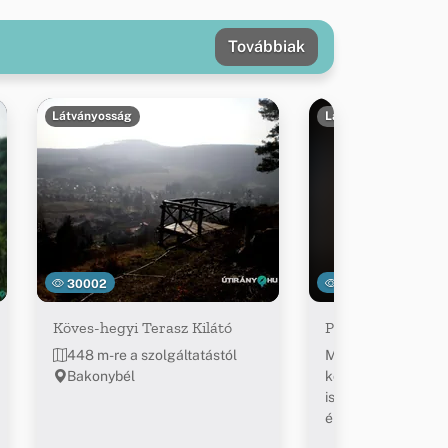
Továbbiak
Látványosság
Látványosság
30002
45774
Köves-hegyi Terasz Kilátó
Pannon Csillagda
448 m-re a szolgáltatástól
Magyarország első
Bakonybél
komplex csillagász
ismeretterjesztő
élménycentruma. 
távcsőpark, 3D-s p