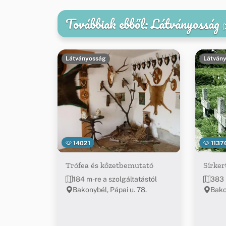
Továbbiak ebből: Látványosság
(
Látványosság
Látván
14021
1137
Trófea és kőzetbemutató
Sírker
184 m-re a szolgáltatástól
383 
Bakonybél, Pápai u. 78.
Bako