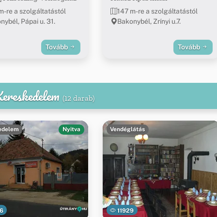
m-re a szolgáltatástól
147 m-re a szolgáltatástól
nybél, Pápai u. 31.
Bakonybél, Zrínyi u.7.
Tovább
Tovább
 Kereskedelem
(12 darab)
edelem
Nyitva
Vendéglátás
6
11929