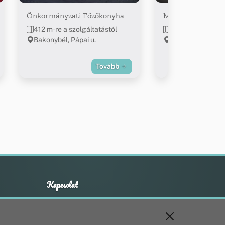
Önkormányzati Főzőkonyha
Mini ABC
412 m-re a szolgáltatástól
578 m-re a szolg
Bakonybél, Pápai u.
Bakonybél, Fő u. 
Tovább
Kapcsolat
+36 20 211 1888
info@utirany.hu