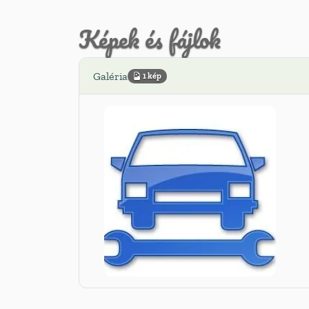
Képek és fájlok
Galéria
1 kép