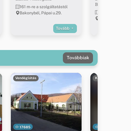
Bakonybél
161 m-re a szolgáltatástól
216 m-re a szolgá
Bakonybél, Pápai u.29.
Bakonybél, Pápai
Tovább
Továbbiak
Vendéglátás
Kereskedelem
17685
4402