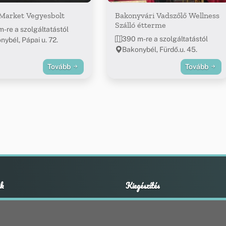
Market Vegyesbolt
Bakonyvári Vadszőlő Wellness
Szálló étterme
m-re a szolgáltatástól
390 m-re a szolgáltatástól
nybél, Pápai u. 72.
Bakonybél, Fürdő.u. 45.
Tovább
Tovább
k
Kiegészítés
Adatvédelmi nyilatkozat
ények
Impresszum