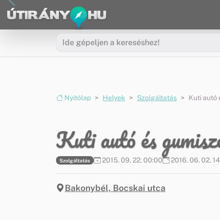
Ugrás a menüre
Ugrás a tartalomra
Nyitólap
Helyek
Szolgáltatás
Kuti autó
Kuti autó és gumisz
2015. 09. 22. 00:00
2016. 06. 02. 1
Szolgáltatás
Bakonybél, Bocskai utca