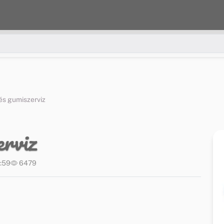
 és gumiszerviz
erviz
4:59
6479