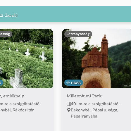
12 darab)
yosság
Látványosság
6
11628
t, emlékhely
Millenniumi Park
m-re a szolgáltatástól
401 m-re a szolgáltatástól
nybél, Rákóczi tér
Bakonybél, Pápai u. vége,
Pápa irányába