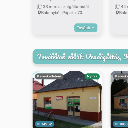
133 m-re a szolgáltatástól
144 
Bakonybél, Pápai u. 70.
Bako
Tovább
Továbbiak ebből: Vendéglátás,
Kereskedelem
Nyitva
Keresk
14352
1600