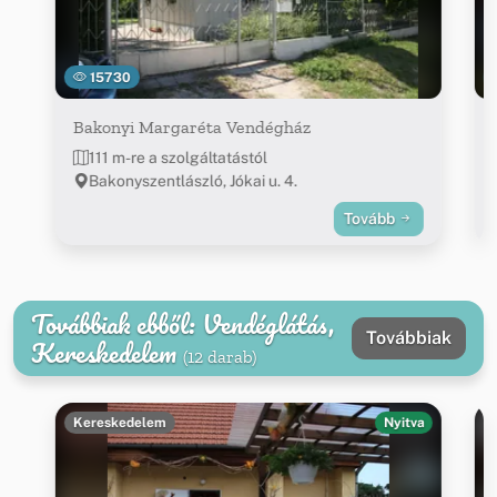
15730
Bakonyi Margaréta Vendégház
111 m-re a szolgáltatástól
Bakonyszentlászló, Jókai u. 4.
Tovább
Továbbiak ebből: Vendéglátás,
Továbbiak
Kereskedelem
(12 darab)
Kereskedelem
Nyitva