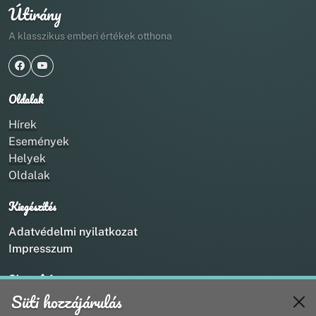
Útirány
A klasszikus emberi értékek otthona
Oldalak
Hírek
Események
Helyek
Oldalak
Kiegészítés
Adatvédelmi nyilatkozat
Impresszum
Kapcsolat
Süti hozzájárulás
+36 20 211 1888