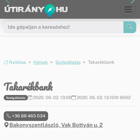
Ugrás a menüre
Ugrás a tartalomra
Nyitólap
Helyek
Szolgáltatás
Takarékbank
Takarékbank
2020. 06. 02. 13:09
2020. 06. 02. 13:10
9062
Szolgáltatás
+36 88 465 034
Bakonyszentlászló, Vak Bottyán u. 2