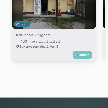
15899
Kék Ibolya Virágbolt
<100 m-re a szolgáltatástól
Bakonyszentlászló, Vak B
Tovább