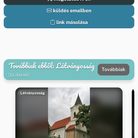
küldés emailben
link másolása
Továbbiak ebből: Látványosság
Továbbiak
(12 darab)
Látványosság