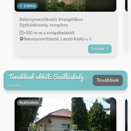
23855
Bakonyszentlászlói Evangélikus
Egyházközség, templom
<100 m-re a szolgáltatástól
Bakonyszentlászló, László Király u. 1.
Tovább
Továbbiak ebből: Szálláshely
(12
Továbbiak
darab)
Szálláshely