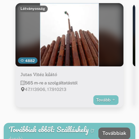
Látványosság
4882
Jutas Vitéz kilátó
565 m-re a szolgáltatástól
47.113906, 17.910213
Tovább
Továbbiak ebből: Szálláshely
(7
Továbbiak
darab)