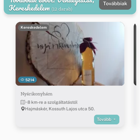
Továbbiak
Kereskedelem
(12 darab)
Kereskedelem
5214
Nyárikonyhám
~8 km-re a szolgáltatástól
Hajmáskér, Kossuth Lajos utca 50.
Tovább