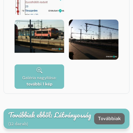
Galéria nagyítása:
további 1 kép
Továbbiak ebből: Látványosság
Továbbiak
(12 darab)