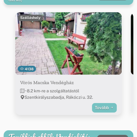
Szálláshely
4138
Vörös Macska Vendégház
~8.2 km-re a szolgáltatástól
Szentkirályszabadja, Rákóczi u. 32.
Tovább
Továbbiak ebből: Vendéglátás,