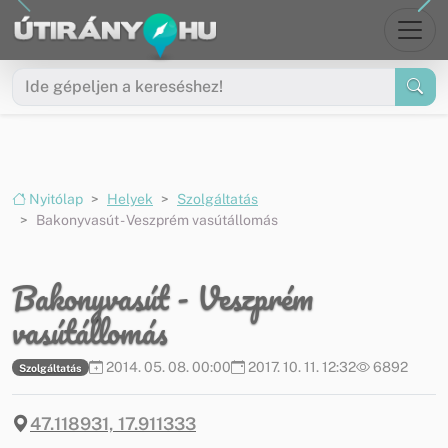
Ugrás a menüre
Ugrás a tartalomra
Nyitólap
Helyek
Szolgáltatás
Bakonyvasút - Veszprém vasútállomás
Bakonyvasút - Veszprém
vasútállomás
2014. 05. 08. 00:00
2017. 10. 11. 12:32
6892
Szolgáltatás
47.118931, 17.911333