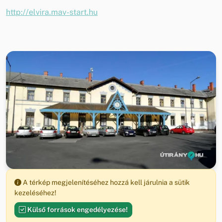
http://elvira.mav-start.hu
A térkép megjelenítéséhez hozzá kell járulnia a sütik
kezeléséhez!
Külső források engedélyezése!