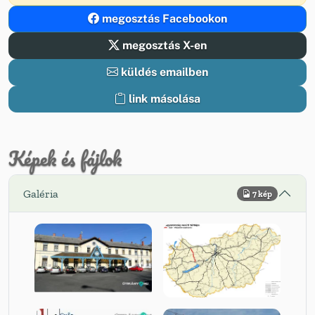
megosztás Facebookon
megosztás X-en
küldés emailben
link másolása
Képek és fájlok
Galéria
7 kép