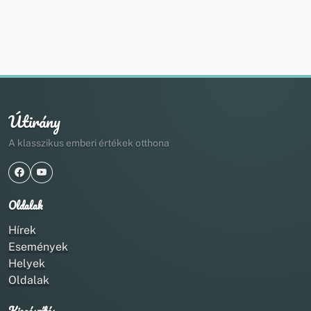
Útirány
A klasszikus emberi értékek otthona
Oldalak
Hírek
Események
Helyek
Oldalak