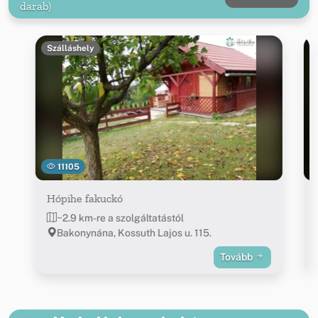
darab)
Szálláshely
11105
Hópihe fakuckó
~2.9 km-re a szolgáltatástól
Bakonynána, Kossuth Lajos u. 115.
Tovább