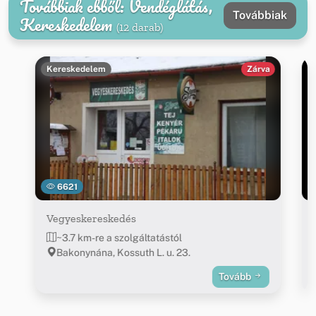
Továbbiak ebből: Vendéglátás,
Továbbiak
Kereskedelem
(12 darab)
Kereskedelem
Zárva
6621
Vegyeskereskedés
~3.7 km-re a szolgáltatástól
Bakonynána, Kossuth L. u. 23.
Tovább