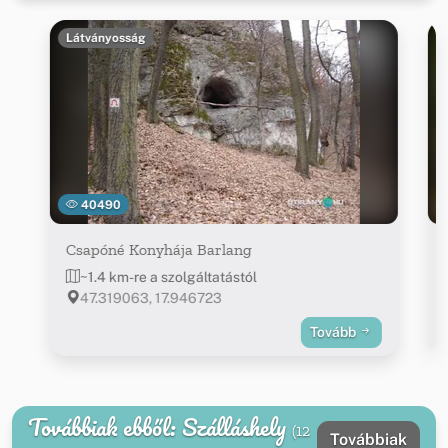
Látványosság
40490
Csapóné Konyhája Barlang
~1.4 km-re a szolgáltatástól
47.319063, 17.946723
Tovább
Továbbiak ebből: Szálláshely
(12
Továbbiak