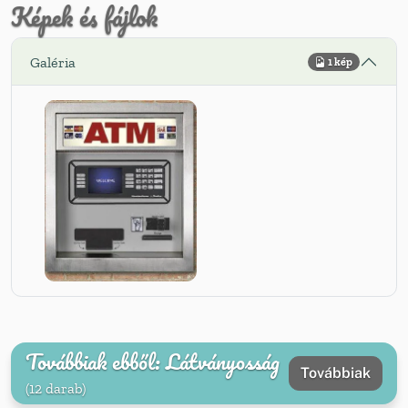
Képek és fájlok
Galéria
1 kép
Továbbiak ebből: Látványosság
Továbbiak
(12 darab)