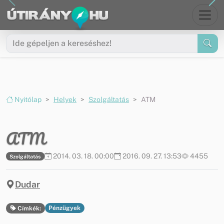
Ugrás a menüre
Ugrás a tartalomra
Nyitólap
Helyek
Szolgáltatás
ATM
ATM
2014. 03. 18. 00:00
2016. 09. 27. 13:53
4455
Szolgáltatás
Dudar
Pénzügyek
Címkék: