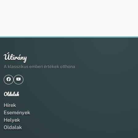
Útirány
A klasszikus emberi értékek otthona
Oldalak
Hírek
Események
Helyek
Oldalak