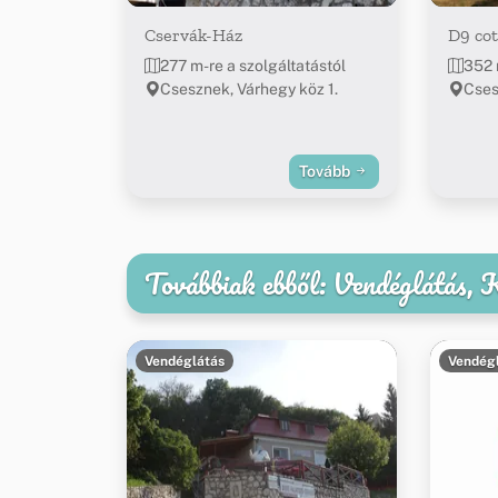
Cservák-Ház
D9 co
277 m-re a szolgáltatástól
352 
Csesznek, Várhegy köz 1.
Cses
Tovább
Továbbiak ebből: Vendéglátás,
Vendéglátás
Vendég