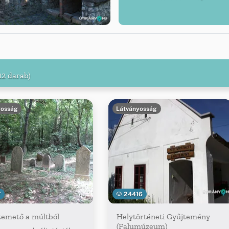
12 darab)
yosság
Látványosság
7
24416
temető a múltból
Helytörténeti Gyűjtemény
(Falumúzeum)