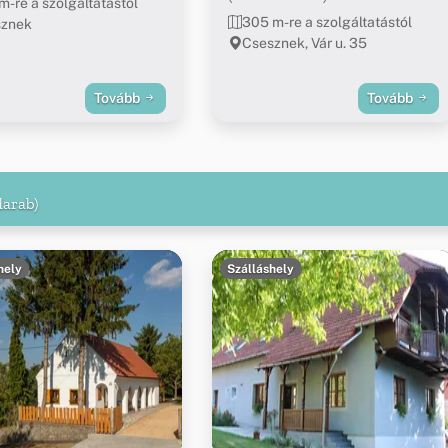
m-re a szolgáltatástól
305 m-re a szolgáltatástól
sznek
Csesznek, Vár u. 35
Tovább
Tovább
darab)
hely
Szálláshely