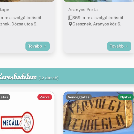
ttage
Aranyos Porta
m-re a szolgáltatástól
359 m-re a szolgáltatástól
znek, Dózsa utca 9.
Csesznek, Aranyos köz 6.
Tovább
Tovább
 Kereskedelem
(12 darab)
látás
Zárva
Vendéglátás
Nyitva