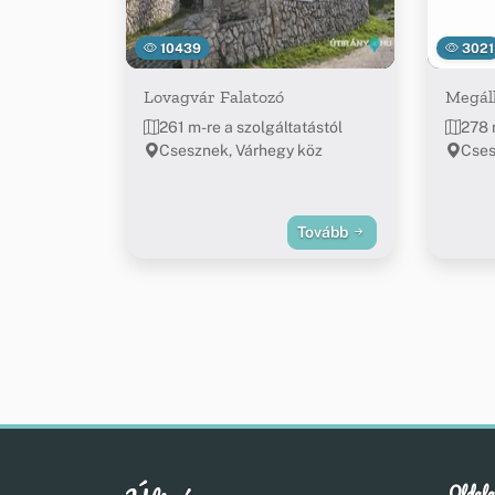
10439
3021
Lovagvár Falatozó
Megáll
261 m-re a szolgáltatástól
278 
Csesznek, Várhegy köz
Cses
Tovább
Oldala