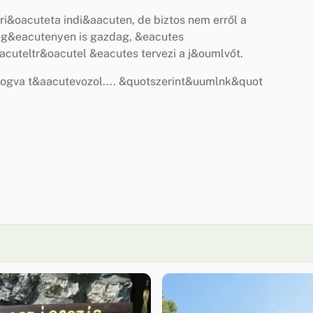
i&oacuteta indi&aacuten, de biztos nem erről a
zeg&eacutenyen is gazdag, &eacutes
teltr&oacutel &eacutes tervezi a j&oumlvőt.
yogva t&aacutevozol.... &quotszerint&uumlnk&quot