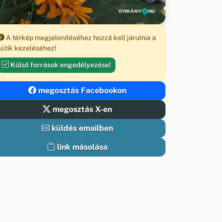
A térkép megjelenítéséhez hozzá kell járulnia a
sütik kezeléséhez!
Külső források engedélyezése!
megosztás Facebookon
megosztás X-en
küldés emailben
link másolása