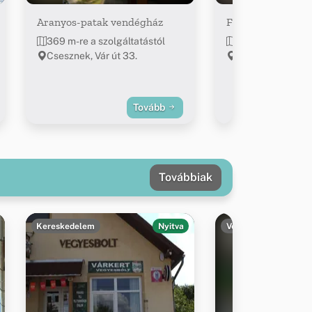
Aranyos-patak vendégház
Ferrata vendégh
369 m-re a szolgáltatástól
411 m-re a szolgá
Csesznek, Vár út 33.
Csesznek, Watha
utca 55-57
Tovább
Továbbiak
Kereskedelem
Nyitva
Vendéglátás