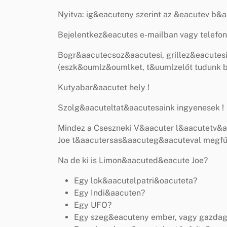
Nyitva: ig&eacuteny szerint az &eacutev b&
Bejelentkez&eacutes e-mailban vagy telefon
Bogr&aacutecsoz&aacutesi, grillez&eacutesi
(eszk&oumlz&oumlket, t&uumlzelőt tudunk bi
Kutyabar&aacutet hely !
Szolg&aacuteltat&aacutesaink ingyenesek !
Mindez a Cseszneki V&aacuter l&aacutetv
Joe t&aacutersas&aacuteg&aacuteval megfűs
Na de ki is Limon&aacuted&eacute Joe?
Egy lok&aacutelpatri&oacuteta?
Egy Indi&aacuten?
Egy UFO?
Egy szeg&eacuteny ember, vagy gazda