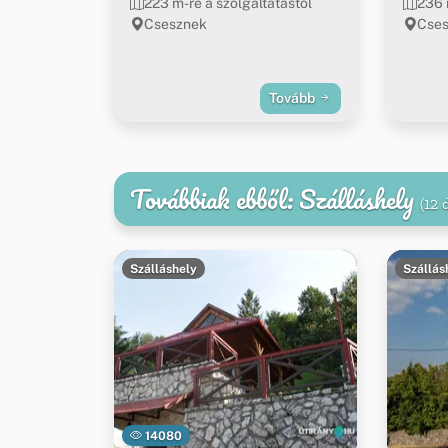
223 m-re a szolgáltatástól
236 
Csesznek
Cse
Tovább
Továbbiak ebből: Szálláshely
(12 
Szálláshely
Szállás
14080