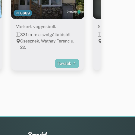
8689
Várkert vegyesbolt
Sistergő Platni Bi
331 m-re a szolgáltatástól
508 m-re a szolg
Csesznek, Wathay Ferenc u.
Csesznek, Tarack
22.
Tovább
Kapcsolat