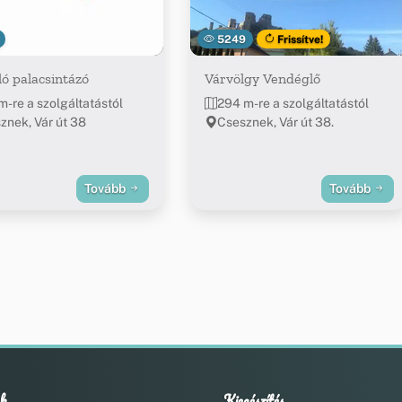
5249
Frissítve!
ó palacsintázó
Várvölgy Vendéglő
m-re a szolgáltatástól
294 m-re a szolgáltatástól
znek, Vár út 38
Csesznek, Vár út 38.
Tovább
Tovább
k
Kiegészítés