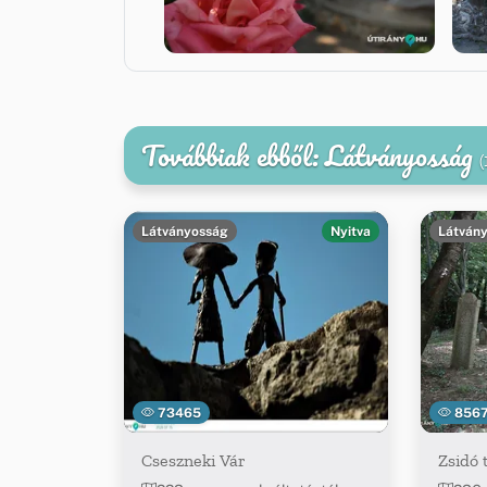
Továbbiak ebből: Látványosság
(
Látványosság
Nyitva
Látván
73465
856
Cseszneki Vár
Zsidó 