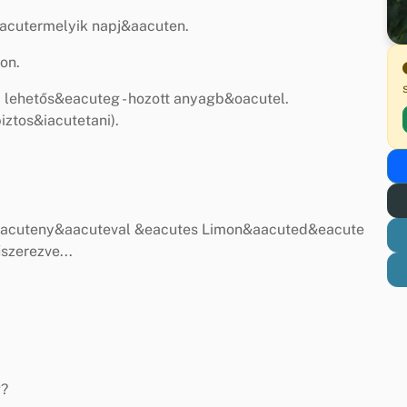
aacutermelyik napj&aacuten.
on.
 lehetős&eacuteg - hozott anyagb&oacutel.
ztos&iacutetani).
&aacuteny&aacuteval &eacutes Limon&aacuted&eacute
zerezve...
g?