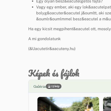
Egy olyan besz&eacutelgetős fajta?
Vagy egy ember, aki egy lok&aacutelpatr
bolyg&oacuter&oacutel j&oumltt, aki s
&oumlr&oumlmmel besz&eacutel a m&uacu
Ha egy kicsit megpihent&eacutel ott, mosol
A mi gondolatunk
(&Uacutetir&aacuteny.hu)
Képek és fájlok
Galéria
13 kép