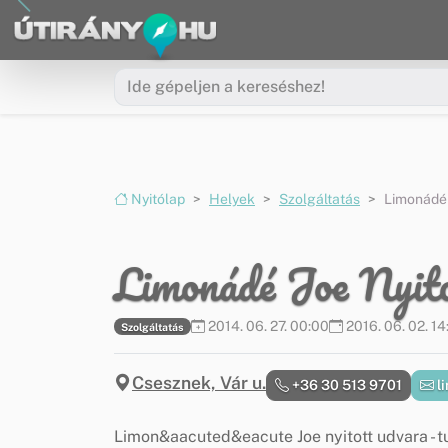
Ugrás a menüre
Ugrás a tartalomra
Nyitólap
Helyek
Szolgáltatás
Limonádé 
Limonádé Joe Nyit
2014. 06. 27. 00:00
2016. 06. 02. 14
Szolgáltatás
Csesznek, Vár u.
+36 30 513 9701
l
Limon&aacuted&eacute Joe nyitott udvara - tu