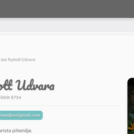
Joe Nyitott Udvara
ott Udvara
:59
9734
imondjoe@gmail.com
rista pihenője.