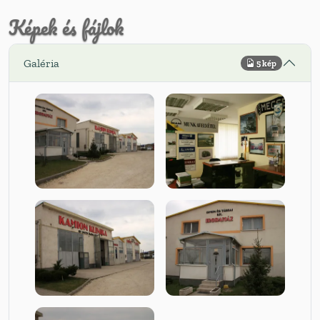
Képek és fájlok
Galéria
5 kép