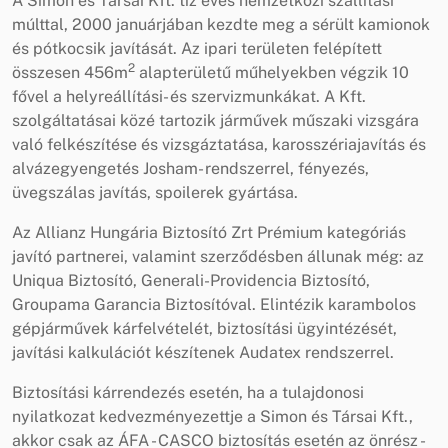
A Simon és Társai Kft. tíz éves nemzetközi szállítási
múlttal, 2000 januárjában kezdte meg a sérült kamionok
és pótkocsik javítását. Az ipari területen felépített
2
összesen 456m
alapterületű műhelyekben végzik 10
fővel a helyreállítási- és szervizmunkákat. A Kft.
szolgáltatásai közé tartozik járművek műszaki vizsgára
való felkészítése és vizsgáztatása, karosszériajavítás és
alvázegyengetés Josham- rendszerrel, fényezés,
üvegszálas javítás, spoilerek gyártása.
Az Allianz Hungária Biztosító Zrt Prémium kategóriás
javító partnerei, valamint szerződésben állunak még: az
Uniqua Biztosító, Generali-Providencia Biztosító,
Groupama Garancia Biztosítóval. Elintézik karambolos
gépjárművek kárfelvételét, biztosítási ügyintézését,
javítási kalkulációt készítenek Audatex rendszerrel.
Biztosítási kárrendezés esetén, ha a tulajdonosi
nyilatkozat kedvezményezettje a Simon és Társai Kft.,
akkor csak az ÁFA - CASCO biztosítás esetén az önrész -