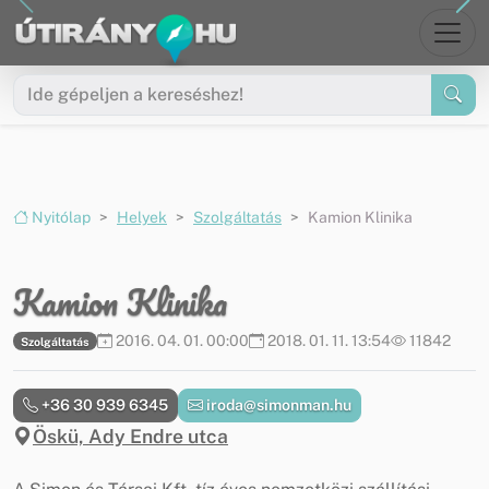
Ugrás a menüre
Ugrás a tartalomra
Nyitólap
Helyek
Szolgáltatás
Kamion Klinika
Kamion Klinika
2016. 04. 01. 00:00
2018. 01. 11. 13:54
11842
Szolgáltatás
+36 30 939 6345
iroda@simonman.hu
Öskü, Ady Endre utca