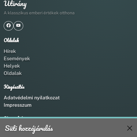
Útirány
A klasszikus emberi értékek otthona
Oldalak
Hírek
Események
Helyek
Oldalak
Kiegészítés
Adatvédelmi nyilatkozat
Impresszum
Kapcsolat
Süti hozzájárulás
+36 20 211 1888
info@utirany.hu