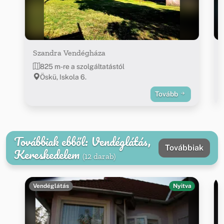
Szandra Vendégháza
825 m-re a szolgáltatástól
Öskü, Iskola 6.
Tovább
Továbbiak ebből: Vendéglátás,
Továbbiak
Kereskedelem
(12 darab)
Vendéglátás
Nyitva