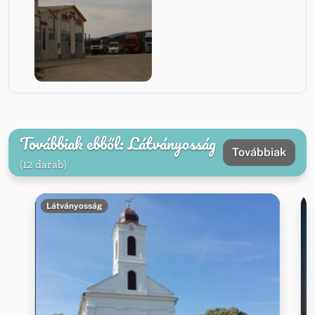
Továbbiak ebből: Látványosság
Továbbiak
(12 darab)
Látványosság