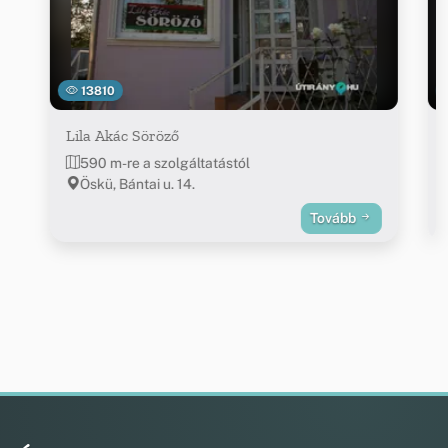
13810
Lila Akác Söröző
590 m-re a szolgáltatástól
Öskü, Bántai u. 14.
Tovább