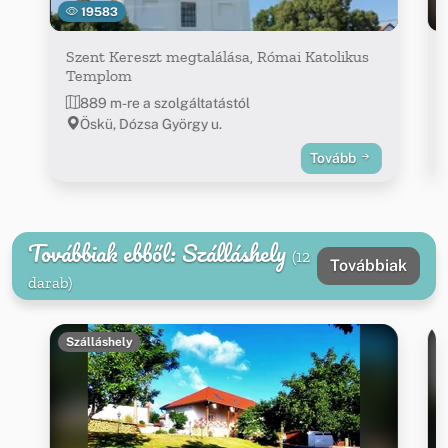
19583
Szent Kereszt megtalálása, Római Katolikus
Templom
889 m-re a szolgáltatástól
Öskü, Dózsa György u.
Tovább
Továbbiak ebből: Szálláshely
(12
Továbbiak
darab)
Szálláshely