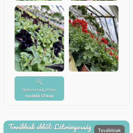
Galéria nagyítása:
további 13 kép
Továbbiak ebből: Látványosság
Továbbiak