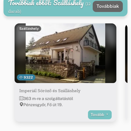
Továbbiak ebből: Szálláshely
(12
Továbbiak
darab)
Szálláshely
9322
Imperiál Söröző és Szálláshely
363 m-re a szolgáltatástól
Pénzesgyőr, Fő út 19.
Tovább