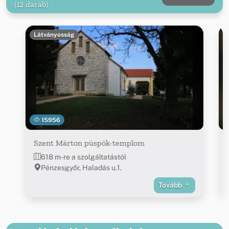
(12 darab)
Látványosság
15956
Szent Márton püspök-templom
618 m-re a szolgáltatástól
Pénzesgyőr, Haladás u.1.
Tovább