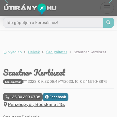
Ugrás a menüre
Ugrás a tartalomra
Nyitólap
Helyek
Szolgáltatás
Szautner Kertészet
Szautner Kertészet
2023. 09. 27. 08:49
2023. 10. 02. 11:51
8975
Szolgáltatás
+36 30 203 6738
Facebook
Pénzesgyőr, Bocskai út 15.