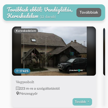
Továbbiak ebből: Vendéglátás,
Továbbiak
Kereskedelem
(12 darab)
Kereskedelem
17425
Vegyesbolt
223 m-re a szolgáltatástól
Pénzesgyőr
Tovább