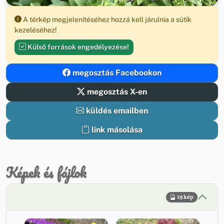
A térkép megjelenítéséhez hozzá kell járulnia a sütik
kezeléséhez!
Külső források engedélyezése!
megosztás Facebookon
megosztás X-en
küldés emailben
link másolása
Képek és fájlok
19 kép