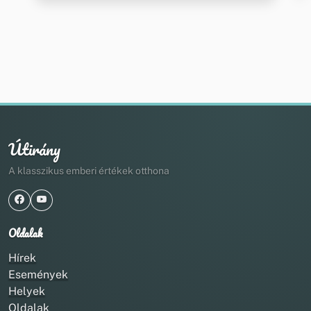
Útirány
A klasszikus emberi értékek otthona
Oldalak
Hírek
Események
Helyek
Oldalak