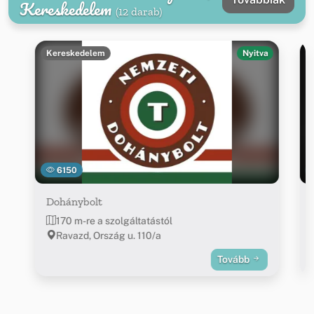
Kereskedelem
(12 darab)
Kereskedelem
Nyitva
6150
Dohánybolt
170 m-re a szolgáltatástól
Ravazd, Ország u. 110/a
Tovább