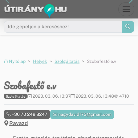
Ugrás a menüre
Ugrás a tartalomra
Nyitólap
Helyek
Szolgáltatás
Szobafestő e.v
Szobafestő e.v
2023. 03. 06. 13:37
2023. 03. 06. 13:48
4710
Szolgáltatás
+36 70 249 8247
nagydavid173@gmail.com
Ravazd