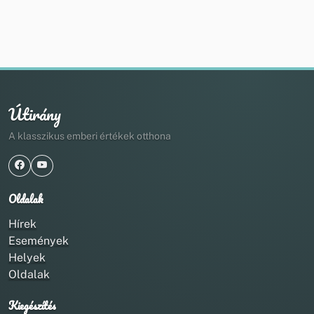
Útirány
A klasszikus emberi értékek otthona
Oldalak
Hírek
Események
Helyek
Oldalak
Kiegészítés