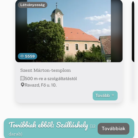
Látványosság
5559
Szent Márton-templom
500 m-re a szolgáltatástól
Ravazd, Fő u. 10.
Tovább
Továbbiak ebből: Szálláshely
(12
Továbbiak
darab)