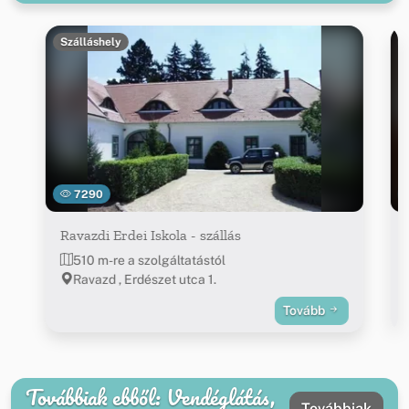
Szálláshely
7290
Ravazdi Erdei Iskola - szállás
510 m-re a szolgáltatástól
Ravazd , Erdészet utca 1.
Tovább
Továbbiak ebből: Vendéglátás,
Továbbiak