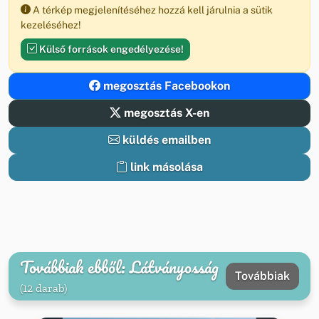
A térkép megjelenítéséhez hozzá kell járulnia a sütik
kezeléséhez!
Külső források engedélyezése!
megosztás Facebookon
megosztás X-en
küldés emailben
link másolása
Továbbiak ebből: Látványosság
Továbbiak
(12 darab)