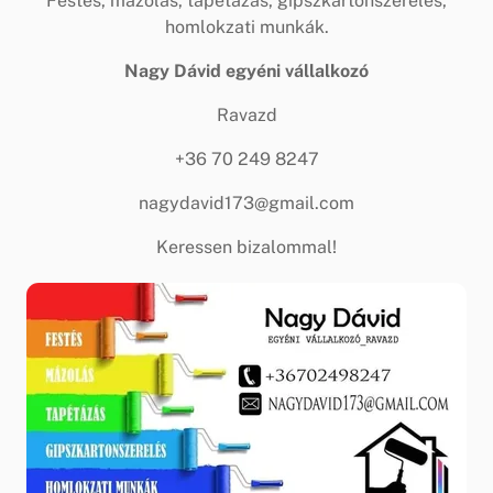
Festés, mázolás, tapétázás, gipszkartonszerelés,
homlokzati munkák.
Nagy Dávid egyéni vállalkozó
Ravazd
+36 70 249 8247
nagydavid173@gmail.com
Keressen bizalommal!