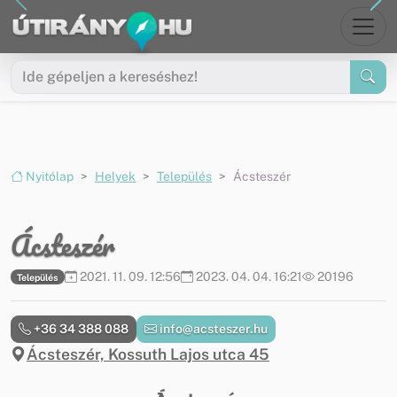
Ugrás a menüre
Ugrás a tartalomra
Nyitólap
Helyek
Település
Ácsteszér
Ácsteszér
2021. 11. 09. 12:56
2023. 04. 04. 16:21
20196
Település
+36 34 388 088
info@acsteszer.hu
Ácsteszér, Kossuth Lajos utca 45