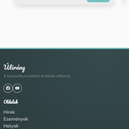
Útirány
A klasszikus emberi értékek otthona
Oldalak
Hírek
Események
Helyek