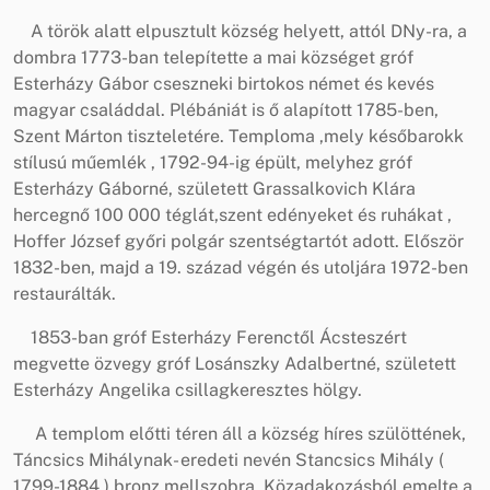
A török alatt elpusztult község helyett, attól DNy-ra, a
dombra 1773-ban telepítette a mai községet gróf
Esterházy Gábor cseszneki birtokos német és kevés
magyar családdal. Plébániát is ő alapított 1785-ben,
Szent Márton tiszteletére. Temploma ,mely későbarokk
stílusú műemlék , 1792-94-ig épült, melyhez gróf
Esterházy Gáborné, született Grassalkovich Klára
hercegnő 100 000 téglát,szent edényeket és ruhákat ,
Hoffer József győri polgár szentségtartót adott. Először
1832-ben, majd a 19. század végén és utoljára 1972-ben
restaurálták.
1853-ban gróf Esterházy Ferenctől Ácsteszért
megvette özvegy gróf Losánszky Adalbertné, született
Esterházy Angelika csillagkeresztes hölgy.
A templom előtti téren áll a község híres szülöttének,
Táncsics Mihálynak- eredeti nevén Stancsics Mihály (
1799-1884 ) bronz mellszobra. Közadakozásból emelte a