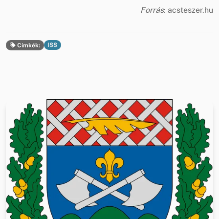
Forrás
: acsteszer.hu
ISS
Címkék: