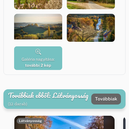
Galéria nagyítása:
további 2 kép
Továbbiak ebből: Látványosság
Továbbiak
(12 darab)
Látványosság