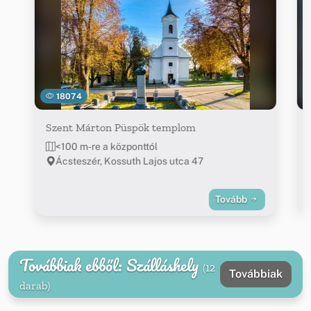
18074
Szent Márton Püspök templom
<100 m-re a központtól
Ácsteszér, Kossuth Lajos utca 47
Tovább
Továbbiak ebből: Szálláshely
(12
Továbbiak
darab)