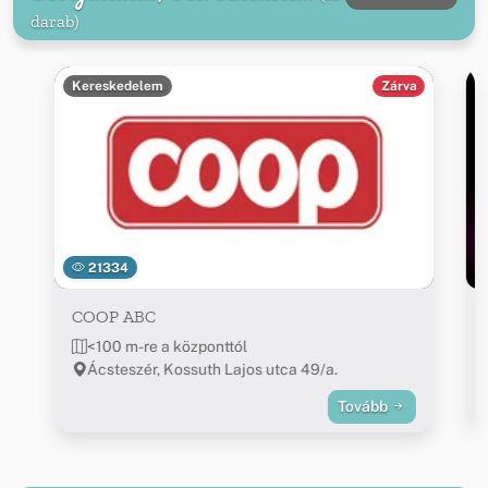
darab)
Kereskedelem
Zárva
21334
COOP ABC
<100 m-re a központtól
Ácsteszér, Kossuth Lajos utca 49/a.
Tovább