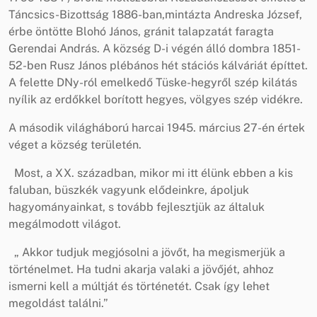
Táncsics-Bizottság 1886-ban,mintázta Andreska József,
érbe öntötte Blohó János, gránit talapzatát faragta
Gerendai András. A község D-i végén álló dombra 1851-
52-ben Rusz János plébános hét stációs kálváriát építtet.
A felette DNy-ról emelkedő Tüske-hegyről szép kilátás
nyílik az erdőkkel borított hegyes, völgyes szép vidékre.
A második világháború harcai 1945. március 27-én értek
véget a község területén.
Most, a XX. században, mikor mi itt élünk ebben a kis
faluban, büszkék vagyunk elődeinkre, ápoljuk
hagyományainkat, s tovább fejlesztjük az általuk
megálmodott világot.
„ Akkor tudjuk megjósolni a jövőt, ha megismerjük a
történelmet. Ha tudni akarja valaki a jövőjét, ahhoz
ismerni kell a múltját és történetét. Csak így lehet
megoldást találni.”