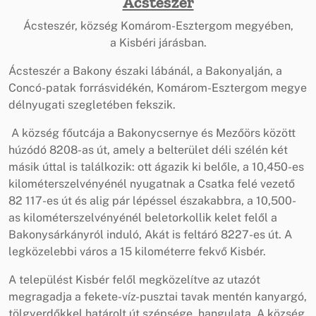
Ácsteszér
Ácsteszér, község Komárom-Esztergom megyében,
a Kisbéri járásban.
Ácsteszér a Bakony északi lábánál, a Bakonyalján, a
Concó-patak forrásvidékén, Komárom-Esztergom megye
délnyugati szegletében fekszik.
A község főutcája a Bakonycsernye és Mezőörs között
húzódó 8208-as út, amely a belterület déli szélén két
másik úttal is találkozik: ott ágazik ki belőle, a 10,450-es
kilométerszelvényénél nyugatnak a Csatka felé vezető
82 117-es út és alig pár lépéssel északabbra, a 10,500-
as kilométerszelvényénél beletorkollik kelet felől a
Bakonysárkányról induló, Akát is feltáró 8227-es út. A
legközelebbi város a 15 kilométerre fekvő Kisbér.
A települést Kisbér felől megközelítve az utazót
megragadja a fekete-víz-pusztai tavak mentén kanyargó,
tölgyerdőkkel határolt út szépsége, hangulata. A község