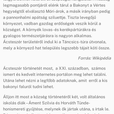
legmagasabb pontjáról elénk tárul a Bakonyt a Vértes
hegységtől elválasztó Móri-árok, a másik irányban pedig
a pannonhalmi apátság sziluettje. Tiszta levegőjű
környezet, vadban gazdag erdőségek veszik körül a
községet. A környék lovas- és kerékpártúrákra és
gyalogos természetjárásra is nagyon alkalmas.
Ácsteszér területéről indul ki a Táncsics-túra útvonala,
mely a környező hat település legszebb tájait köti össze.
Forrás: Wikipédia
Ácsteszér történetét most, a XXI. században, számos
ismert és kedvelt internetes portálon meg lehet találni.
Utána lehet nézni a legfőbb adatoknak, amit erről a kis
bakonyi faluról tudni lehet.
Álljon itt most a község történetéről két, volt általános
iskolás diák – Áment Szilvia és Horváth Tünde-
honismereti gyűjtése, melynek ők jártak utána, s írtak le.