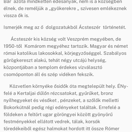
Bár azóta mindketten édesanyák, nem is a községben
élnek, de reméljük a „gyökerekre „ szívesen emlékeznek
vissza ők is.
Ismerjék meg az ő dolgozatukból Ácsteszér történetét.
Ácsteszér kis község volt Veszprém megyében, de
1950-től Komárom megyéhez tartozik. Magyar és német
római katolikus lakosokkal, körjegyzőséggel. Szabályos
görögkereszt alakú, tehát négy utcájú helység,
központjában a templom érdekes vízválasztó
csomóponton áll és szép vidéken fekszik.
Közvetlen környéke ősidők óta megtelepült hely. ÉNy-
felé a Kertaljai dűlőn rézcsatokat, gyűrűket, bronz
nyílhegyeket és vésőket , pénzeket, a szőlők melletti
Bokorkútnál pedig régi edényeket találtak. Errefelé a
földeken a feltört ugar göröngyei között gyönyörű
festményekkel ellátott vedrek, tálak, korsók
töredékeiből egész halmokat hordott itt össze Rómer