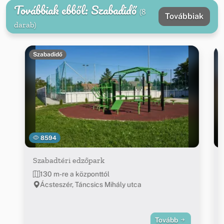
Továbbiak ebből: Szabadidő
(8
Továbbiak
darab)
Szabadidő
8594
Szabadtéri edzőpark
130 m-re a központtól
Ácsteszér, Táncsics Mihály utca
Tovább