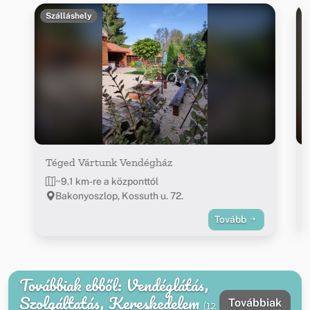
Szálláshely
Téged Vártunk Vendégház
~9.1 km-re a központtól
Bakonyoszlop, Kossuth u. 72.
Tovább
Továbbiak ebből: Vendéglátás,
Szolgáltatás, Kereskedelem
Továbbiak
(12