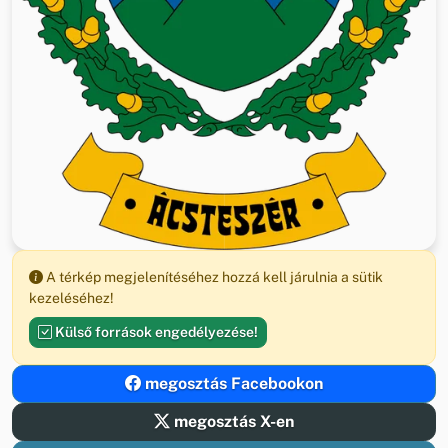
A térkép megjelenítéséhez hozzá kell járulnia a sütik
kezeléséhez!
Külső források engedélyezése!
megosztás Facebookon
megosztás X-en