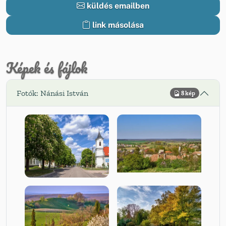
küldés emailben
link másolása
Képek és fájlok
Fotók: Nánási István
8 kép