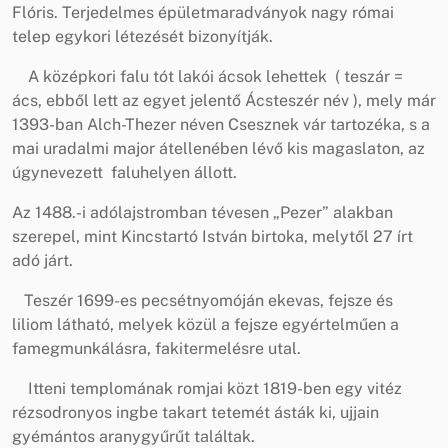
Flóris. Terjedelmes épületmaradványok nagy római
telep egykori létezését bizonyítják.
A középkori falu tót lakói ácsok lehettek ( teszár =
ács, ebből lett az egyet jelentő Ácsteszér név ), mely már
1393-ban Alch-Thezer néven Csesznek vár tartozéka, s a
mai uradalmi major átellenében lévő kis magaslaton, az
úgynevezett faluhelyen állott.
Az 1488.-i adólajstromban tévesen „Pezer” alakban
szerepel, mint Kincstartó István birtoka, melytől 27 írt
adó járt.
Teszér 1699-es pecsétnyomóján ekevas, fejsze és
liliom látható, melyek közül a fejsze egyértelműen a
famegmunkálásra, fakitermelésre utal.
Itteni templomának romjai közt 1819-ben egy vitéz
rézsodronyos ingbe takart tetemét ásták ki, ujjain
gyémántos aranygyűrűt találtak.