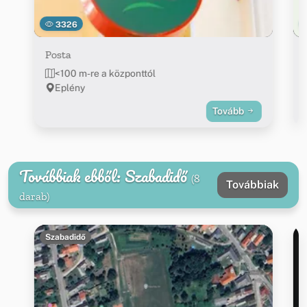
3326
Posta
<100 m-re a központtól
Eplény
Tovább
Továbbiak ebből: Szabadidő
(8
Továbbiak
darab)
Szabadidő