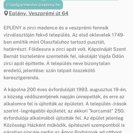
polgarmester@epleny.hu
Eplény, Veszprémi út 64
EPLÉNY a zirci medence és a veszprémi fennsík
vízválasztóján fekvő település. Az első oklevelek 1749-
ben említik mint Olaszfaluhoz tartozó pusztát,
határrészt. Földesura a zirci apát volt. Kápolnáját Szent
Bernát tiszteletére szentelték fel, iskoláját Vajda Ödön
zirci apát építtette. A település neve bizonytalan
eredetű, jelentése: szán talpait összekötő
keresztgerenda.
A kápolna 200 éves évfordulóját 1993. augusztus 19-én,
a község védőszentjének napján ünnepelték, és erre az
alkalomra fel is újították az épületet. A település - írások
szerint - legrégebbi épületét, az akkori "korcsmát" 250.
évfordulója alkalmából újították fel. Az épület jelenleg
Közösségi Házként működik, építészeti szempontból is
páratlan pincéje pedig az Ámos Borháznak ad otthont,