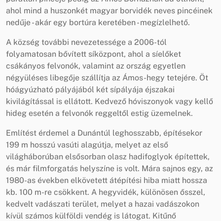
ahol mind a huszonkét magyar borvidék neves pincéinek
nedűje - akár egy bortúra keretében - megízlelhető.
A község további nevezetessége a 2006-tól
folyamatosan bővített síközpont, ahol a síelőket
csákányos felvonók, valamint az ország egyetlen
négyüléses libegője szállítja az Ámos-hegy tetejére. Öt
hóágyúzható pályájából két sípályája éjszakai
kivilágítással is ellátott. Kedvező hóviszonyok vagy kellő
hideg esetén a felvonók reggeltől estig üzemelnek.
Említést érdemel a Dunántúl leghosszabb, építésekor
199 m hosszú vasúti alagútja, melyet az első
világháborúban elsősorban olasz hadifoglyok építettek,
és már filmforgatás helyszíne is volt. Mára sajnos egy, az
1980-as években elkövetett átépítési hiba miatt hossza
kb. 100 m-re csökkent. A hegyvidék, különösen ősszel,
kedvelt vadászati terület, melyet a hazai vadászokon
kívül számos külföldi vendég is látogat. Kitűnő