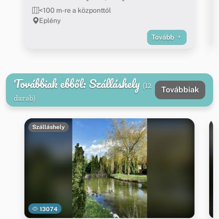
<100 m-re a központtól
Eplény
Tovább
Továbbiak ebből: Szálláshely
(12
Továbbiak
darab)
Szálláshely
13074