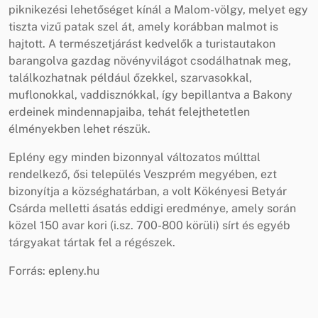
piknikezési lehetőséget kínál a Malom-völgy, melyet egy
tiszta vizű patak szel át, amely korábban malmot is
hajtott. A természetjárást kedvelők a turistautakon
barangolva gazdag növényvilágot csodálhatnak meg,
találkozhatnak például őzekkel, szarvasokkal,
muflonokkal, vaddisznókkal, így bepillantva a Bakony
erdeinek mindennapjaiba, tehát felejthetetlen
élményekben lehet részük.
Eplény egy minden bizonnyal változatos múlttal
rendelkező, ősi település Veszprém megyében, ezt
bizonyítja a községhatárban, a volt Kökényesi Betyár
Csárda melletti ásatás eddigi eredménye, amely során
közel 150 avar kori (i.sz. 700-800 körüli) sírt és egyéb
tárgyakat tártak fel a régészek.
Forrás: epleny.hu