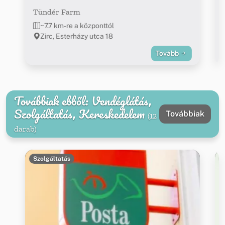
Tündér Farm
~7.7 km-re a központtól
Zirc, Esterházy utca 18
Tovább
Továbbiak ebből: Vendéglátás,
Szolgáltatás, Kereskedelem
Továbbiak
(12
darab)
Szolgáltatás