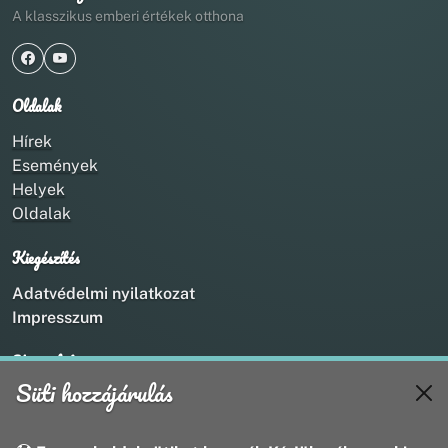
A klasszikus emberi értékek otthona
Oldalak
Hírek
Események
Helyek
Oldalak
Kiegészítés
Adatvédelmi nyilatkozat
Impresszum
Kapcsolat
Süti hozzájárulás
+36 20 211 1888
info@utirany.hu
webmaster@utirany.hu