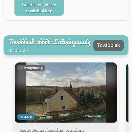
Galéria nagyítása:
további 4 kép
Továbbiak ebből: Látványosság
Továbbiak
(12 darab)
Látványosság
4461
Szent Bernát kápolna, templom