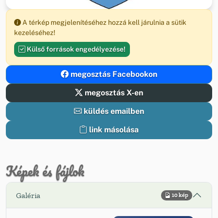
A térkép megjelenítéséhez hozzá kell járulnia a sütik
kezeléséhez!
Külső források engedélyezése!
megosztás Facebookon
megosztás X-en
küldés emailben
link másolása
Képek és fájlok
Galéria
10 kép