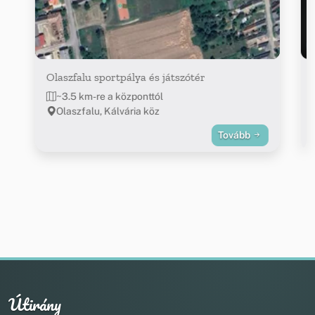
Olaszfalu sportpálya és játszótér
~3.5 km-re a központtól
Olaszfalu, Kálvária köz
Tovább
Útirány