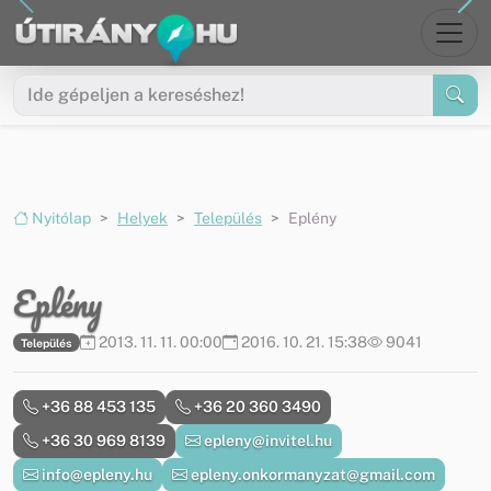
Ugrás a menüre
Ugrás a tartalomra
Nyitólap
Helyek
Település
Eplény
Eplény
2013. 11. 11. 00:00
2016. 10. 21. 15:38
9041
Település
+36 88 453 135
+36 20 360 3490
+36 30 969 8139
epleny@invitel.hu
info@epleny.hu
epleny.onkormanyzat@gmail.com