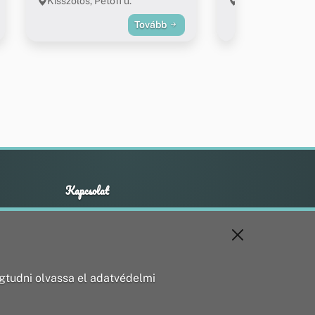
Kisszőlős, Petőfi u.
Kisszőlős
Tovább
Kapcsolat
+36 20 211 1888
info@utirany.hu
webmaster@utirany.hu
8419 Csesznek, Vasút u.18.
tudni olvassa el adatvédelmi