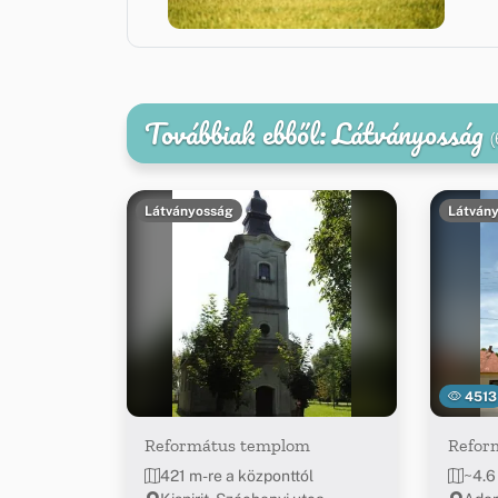
Továbbiak ebből: Látványosság
(
Látványosság
Látván
4513
Református templom
Refor
421 m-re a központtól
~4.6