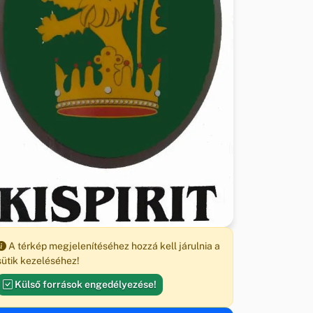
A térkép megjelenítéséhez hozzá kell járulnia a
sütik kezeléséhez!
Külső források engedélyezése!