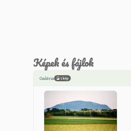
Képek és fájlok
Galéria
1 kép