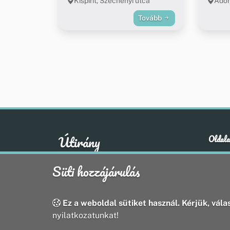
Kispirit, Széchenyi utca
Ador
Tovább
Útirány
Oldala
Hírek
A klasszikus emberi értékek otthona
Süti hozzájárulás
Esem
Hely
Oldal
Ez a weboldal sütiket használ. Kérjük, válas
nyilatkozatunkat!