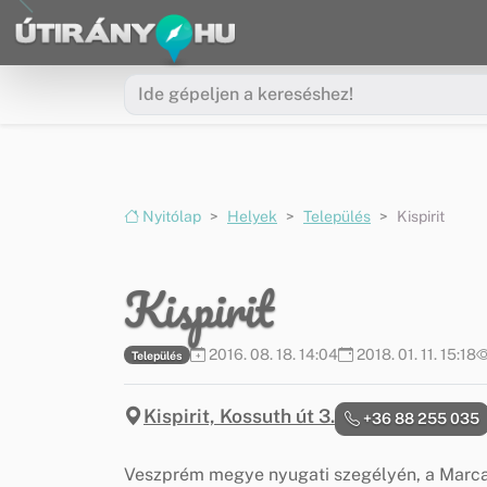
Ugrás a menüre
Ugrás a tartalomra
Nyitólap
Helyek
Település
Kispirit
Kispirit
2016. 08. 18. 14:04
2018. 01. 11. 15:18
Település
Kispirit, Kossuth út 3.
+36 88 255 035
Veszprém megye nyugati szegélyén, a Marcal 