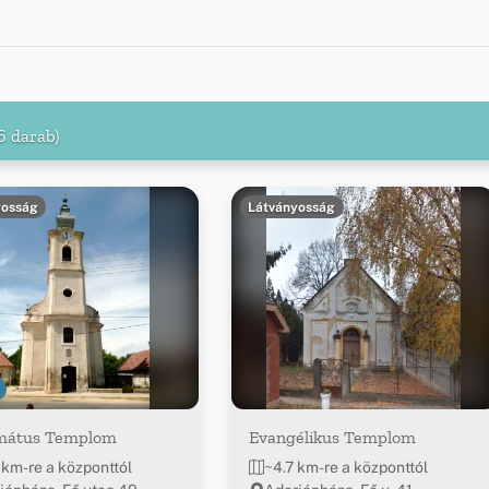
6 darab)
yosság
Látványosság
mátus Templom
Evangélikus Templom
 km-re a központtól
~4.7 km-re a központtól