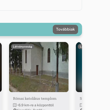
Továbbiak
Látványosság
Látványosság
Római katolikus templom
Szent István Káp
~6.9 km-re a központtól
~7 km-re a közpo