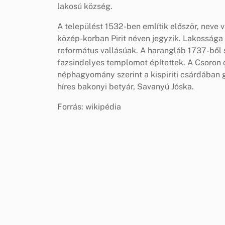
lakosú község.
A települést 1532-ben említik először, neve v
közép-korban Pirit néven jegyzik. Lakossága
református vallásúak. A harangláb 1737-ből
fazsindelyes templomot építettek. A Csoron c
néphagyomány szerint a kispiriti csárdában 
híres bakonyi betyár, Savanyú Jóska.
Forrás: wikipédia