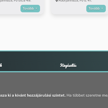
jánháza, Fő utca 49.
Adorjánháza, Fő u. 41.
Tovább
Tovább
k
Kiegészítés
Adatvédelmi nyilatkozat
ények
Impresszum
ek
ak
sza ki a kívánt hozzájárulási szintet.
Ha többet szeretne meg