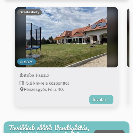
Szálláshely
9879
Ibituba Panzió
~5.8 km-re a központtól
Pénzesgyőr, Fő u. 40.
Tovább
Továbbiak ebből: Vendéglátás,