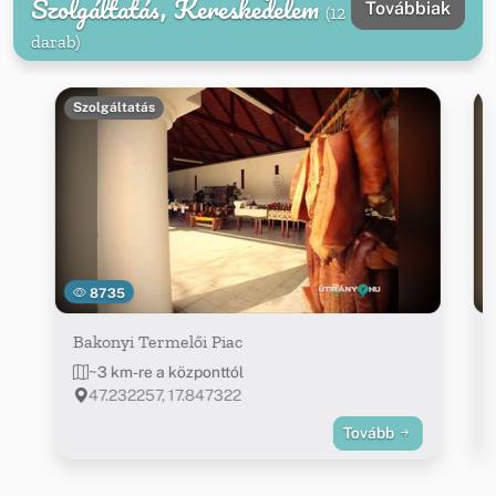
Szolgáltatás, Kereskedelem
Továbbiak
(12
darab)
Szolgáltatás
8735
Bakonyi Termelői Piac
~3 km-re a központtól
47.232257, 17.847322
Tovább