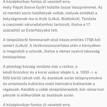
A középkorban fontos út vezetett erre,
mely Pápát illetve Győrt kötötte össze Veszprémmel. Az
út mentén sorra itatóhelyek voltak, melyek emlékét a
helységnevek ma is őrzik (Lókút, Büdöskút). Területe
a cseszneki váruradalomhoz tartozott, illetve a 17.
századtól az Esterházyaké lett.
A településről fennmaradt első írásos említés 1758-ból
ismert
(Lókút).
A törökvisszaszorítása után a környéken
is megindult a szlovák, illetve a német nyelvű lakosság
betelepítése.
A jelenlegi község területe már a rézkor, a
késői bronzkor és a korai vaskor idején (i. e. 1000 – i. e.
500 körül) lakott volt. Az ásatások során telepnyomokra
és urnamezős kultúrára utaló halmokra bukkantak a
régészek. Később a vidék elnéptelenedett, bár római kori
pénzek is előkerültek az ásatások során.
A középkorban fontos út vezetett erre,