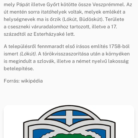
mely Pápát illetve Győrt kötötte össze Veszprémmel. Az
út mentén sorra itatóhelyek voltak, melyek emlékét a
helységnevek ma is őrzik (Lókút, Büdöskút). Területe
a cseszneki váruradalomhoz tartozott, illetve a 17.
századtól az Esterházyaké lett.
A településről fennmaradt első írásos említés 1758-ból
ismert
(Lókút).
A törökvisszaszorítása után a környéken
is megindult a szlovák, illetve a német nyelvű lakosság
betelepítése.
Forrás: wikipédia