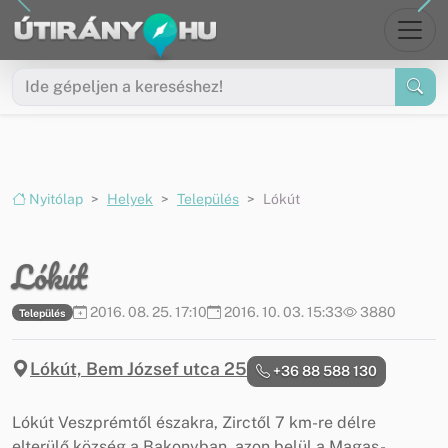
Ugrás a menüre
Ugrás a tartalomra
Nyitólap
Helyek
Település
Lókút
Lókút
2016. 08. 25. 17:10
2016. 10. 03. 15:33
3880
Település
Lókút, Bem József utca 25
+36 88 588 130
Lókút Veszprémtől északra, Zirctől 7 km-re délre
elterülő község a Bakonyban, azon belül a Magas-