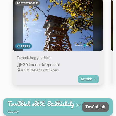
Látványosság
12721
Papod-hegyi kilátó
~2.9 km-re a központtól
47.1810497, 17.855748
Tovább
Továbbiak ebből: Szálláshely
(12
Továbbiak
darab)