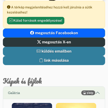
A térkép megjelenítéséhez hozzá kell járulnia a sütik
kezeléséhez!
Külső források engedélyezése!
megosztás Facebookon
megosztás X-en
küldés emailben
link másolása
Képek és fájlok
Galéria
3 kép