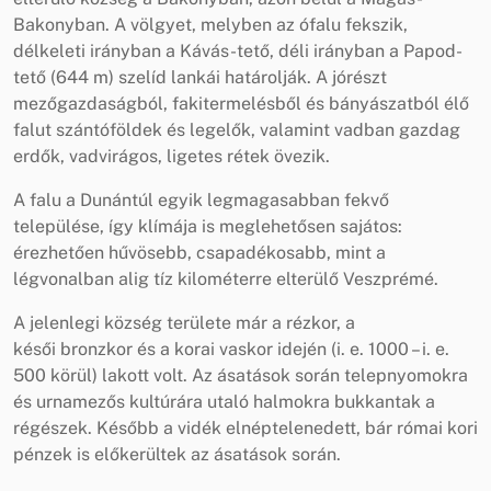
Bakonyban. A völgyet, melyben az ófalu fekszik,
délkeleti irányban a Kávás-tető, déli irányban a Papod-
tető (644 m) szelíd lankái határolják. A jórészt
mezőgazdaságból, fakitermelésből és bányászatból élő
falut szántóföldek és legelők, valamint vadban gazdag
erdők, vadvirágos, ligetes rétek övezik.
A falu a Dunántúl egyik legmagasabban fekvő
települése, így klímája is meglehetősen sajátos:
érezhetően hűvösebb, csapadékosabb, mint a
légvonalban alig tíz kilométerre elterülő Veszprémé.
A jelenlegi község területe már a rézkor, a
késői bronzkor és a korai vaskor idején (i. e. 1000 – i. e.
500 körül) lakott volt. Az ásatások során telepnyomokra
és urnamezős kultúrára utaló halmokra bukkantak a
régészek. Később a vidék elnéptelenedett, bár római kori
pénzek is előkerültek az ásatások során.