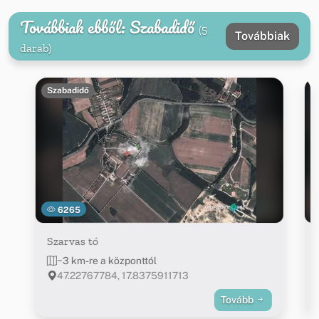
Továbbiak ebből: Szabadidő
(5
Továbbiak
darab)
Szabadidő
6265
Szarvas tó
~3 km-re a központtól
47.22767784, 17.8375911713
Tovább