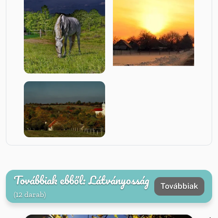
Továbbiak ebből: Látványosság
Továbbiak
(12 darab)