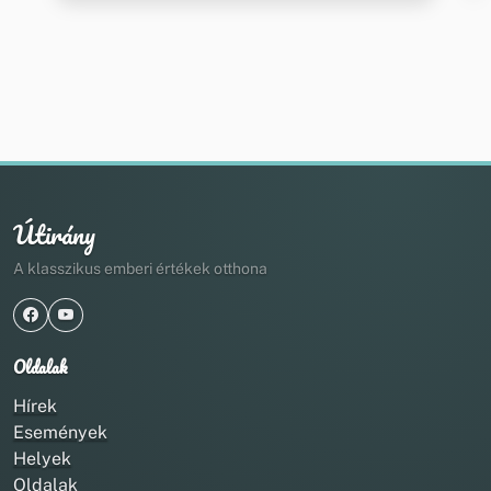
Útirány
A klasszikus emberi értékek otthona
Oldalak
Hírek
Események
Helyek
Oldalak