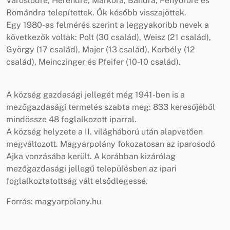
Városlődre, Herendre, Márkóra, Bándra, Fenyőfőre és
Romándra telepítettek. Ők később visszajöttek.
Egy 1980-as felmérés szerint a leggyakoribb nevek a
következők voltak: Polt (30 család), Weisz (21 család),
György (17 család), Majer (13 család), Korbély (12
család), Meinczinger és Pfeifer (10-10 család).
A község gazdasági jellegét még 1941-ben is a
mezőgazdasági termelés szabta meg: 833 keresőjéből
mindössze 48 foglalkozott iparral.
A község helyzete a II. világháború után alapvetően
megváltozott. Magyarpolány fokozatosan az iparosodó
Ajka vonzásába került. A korábban kizárólag
mezőgazdasági jellegű településben az ipari
foglalkoztatottság vált elsődlegessé.
Forrás: magyarpolany.hu