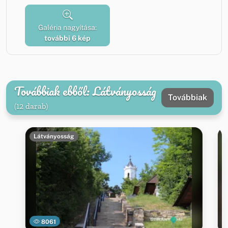
Galéria nagyítása:
további 6 kép
Továbbiak ebből: Látványosság
Továbbiak
(12 darab)
Látványosság
8061