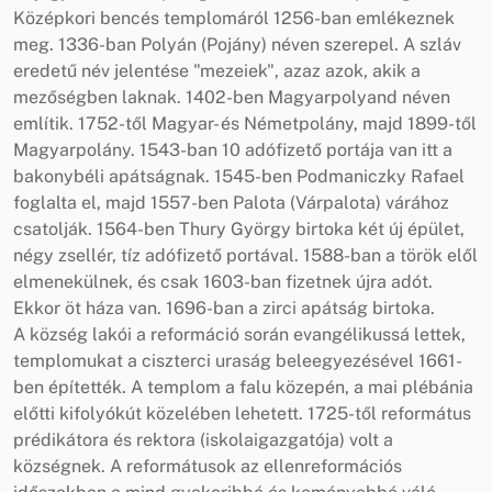
Középkori bencés templomáról 1256-ban emlékeznek
meg. 1336-ban Polyán (Pojány) néven szerepel. A szláv
eredetű név jelentése "mezeiek", azaz azok, akik a
mezőségben laknak. 1402-ben Magyarpolyand néven
említik. 1752-től Magyar- és Németpolány, majd 1899-től
Magyarpolány. 1543-ban 10 adófizető portája van itt a
bakonybéli apátságnak. 1545-ben Podmaniczky Rafael
foglalta el, majd 1557-ben Palota (Várpalota) várához
csatolják. 1564-ben Thury György birtoka két új épület,
négy zsellér, tíz adófizető portával. 1588-ban a török elől
elmenekülnek, és csak 1603-ban fizetnek újra adót.
Ekkor öt háza van. 1696-ban a zirci apátság birtoka.
A község lakói a reformáció során evangélikussá lettek,
templomukat a ciszterci uraság beleegyezésével 1661-
ben építették. A templom a falu közepén, a mai plébánia
előtti kifolyókút közelében lehetett. 1725-től református
prédikátora és rektora (iskolaigazgatója) volt a
községnek. A reformátusok az ellenreformációs