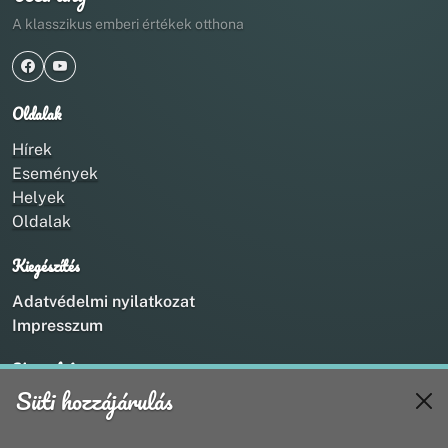
A klasszikus emberi értékek otthona
Oldalak
Hírek
Események
Helyek
Oldalak
Kiegészítés
Adatvédelmi nyilatkozat
Impresszum
Kapcsolat
Süti hozzájárulás
+36 20 211 1888
info@utirany.hu