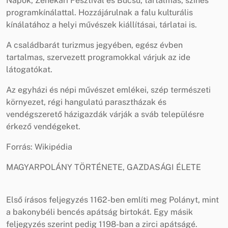
Napok, Zenekari Fesztivál és Búcsú, tartalmas, színes
programkínálattal. Hozzájárulnak a falu kulturális
kínálatához a helyi művészek kiállításai, tárlatai is.
A családbarát turizmus jegyében, egész évben
tartalmas, szervezett programokkal várjuk az ide
látogatókat.
Az egyházi és népi művészet emlékei, szép természeti
környezet, régi hangulatú parasztházak és
vendégszerető házigazdák várják a sváb településre
érkező vendégeket.
Forrás: Wikipédia
MAGYARPOLÁNY TÖRTÉNETE, GAZDASÁGI ÉLETE
Első írásos feljegyzés 1162-ben említi meg Polányt, mint
a bakonybéli bencés apátság birtokát. Egy másik
feljegyzés szerint pedig 1198-ban a zirci apátságé.