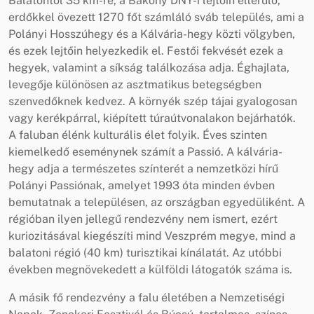
Balatontól 35 km-re, a Bakony DNY-i lejtőin elterülő,
erdőkkel övezett 1270 főt számláló sváb település, ami a
Polányi Hosszúhegy és a Kálvária-hegy közti völgyben,
és ezek lejtőin helyezkedik el. Festői fekvését ezek a
hegyek, valamint a síkság találkozása adja. Éghajlata,
levegője különösen az asztmatikus betegségben
szenvedőknek kedvez. A környék szép tájai gyalogosan
vagy kerékpárral, kiépített túraútvonalakon bejárhatók.
A faluban élénk kulturális élet folyik. Éves szinten
kiemelkedő eseménynek számít a Passió. A kálvária-
hegy adja a természetes színterét a nemzetközi hírű
Polányi Passiónak, amelyet 1993 óta minden évben
bemutatnak a településen, az országban egyedüliként. A
régióban ilyen jellegű rendezvény nem ismert, ezért
kuriozitásával kiegészíti mind Veszprém megye, mind a
balatoni régió (40 km) turisztikai kínálatát. Az utóbbi
években megnövekedett a külföldi látogatók száma is.
A másik fő rendezvény a falu életében a Nemzetiségi