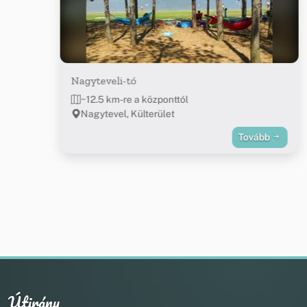
Nagyteveli-tó
~12.5 km-re a központtól
Nagytevel, Külterület
Tovább
Útirány