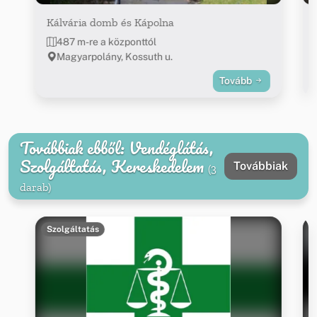
Kálvária domb és Kápolna
487 m-re a központtól
Magyarpolány, Kossuth u.
Tovább
Továbbiak ebből: Vendéglátás,
Szolgáltatás, Kereskedelem
Továbbiak
(3
darab)
Szolgáltatás