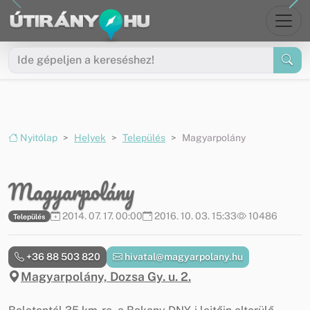
Ugrás a menüre
Ugrás a tartalomra
Nyitólap
Helyek
Település
Magyarpolány
Magyarpolány
2014. 07. 17. 00:00
2016. 10. 03. 15:33
10486
Település
+36 88 503 820
hivatal@magyarpolany.hu
Magyarpolány, Dozsa Gy. u. 2.