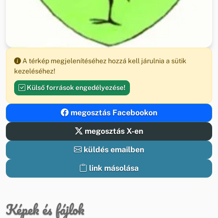
A térkép megjelenítéséhez hozzá kell járulnia a sütik
kezeléséhez!
Külső források engedélyezése!
megosztás Facebookon
megosztás X-en
küldés emailben
link másolása
Képek és fájlok