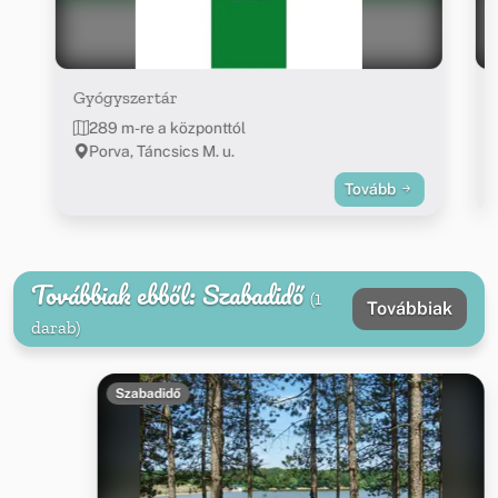
Gyógyszertár
289 m-re a központtól
Porva, Táncsics M. u.
Tovább
Továbbiak ebből: Szabadidő
(1
Továbbiak
darab)
Szabadidő