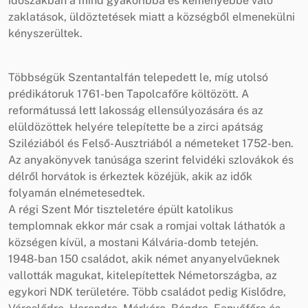
időszakban a mind gyakoribbá és keményebbé váló
zaklatások, üldöztetések miatt a községből elmenekülni
kényszerültek.
Többségük Szentantalfán telepedett le, míg utolsó
prédikátoruk 1761-ben Tapolcafőre költözött. A
reformátussá lett lakosság ellensúlyozására és az
elüldözöttek helyére telepítette be a zirci apátság
Sziléziából és Felső-Ausztriából a németeket 1752-ben.
Az anyakönyvek tanúsága szerint felvidéki szlovákok és
délről horvátok is érkeztek közéjük, akik az idők
folyamán elnémetesedtek.
A régi Szent Mór tiszteletére épült katolikus
templomnak ekkor már csak a romjai voltak láthatók a
községen kívül, a mostani Kálvária-domb tetején.
1948-ban 150 családot, akik német anyanyelvűeknek
vallották magukat, kitelepítettek Németországba, az
egykori NDK területére. Több családot pedig Kislődre,