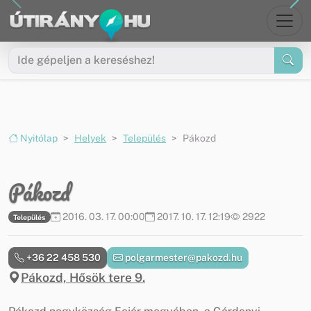
Ugrás a menüre
Ugrás a tartalomra
Nyitólap
Helyek
Település
Pákozd
Pákozd
2016. 03. 17. 00:00
2017. 10. 17. 12:19
2922
Település
+36 22 458 530
polgarmester@pakozd.hu
Pákozd, Hősök tere 9.