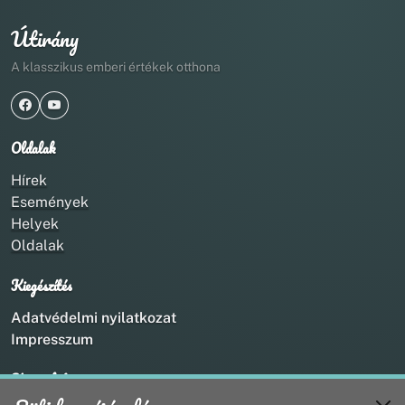
Útirány
A klasszikus emberi értékek otthona
Oldalak
Hírek
Események
Helyek
Oldalak
Kiegészítés
Adatvédelmi nyilatkozat
Impresszum
Kapcsolat