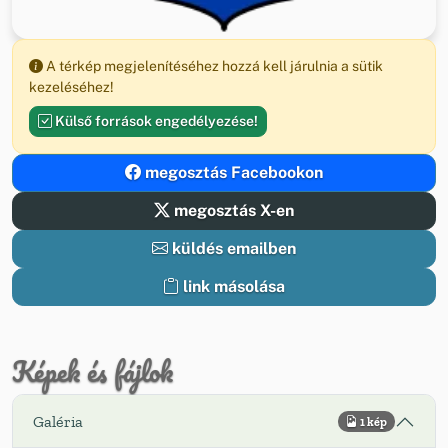
A térkép megjelenítéséhez hozzá kell járulnia a sütik
kezeléséhez!
Külső források engedélyezése!
megosztás Facebookon
megosztás X-en
küldés emailben
link másolása
Képek és fájlok
Galéria
1 kép