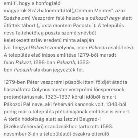
említi, hogy a honfoglaló
magyarok Százhalombattától(„Centum Montes”, azaz
Százhalom) Veszprém felé haladva a
pákozdi hegy
alatt
ütöttek tábort („iuxta montem Pacostu”). A település
neve feltehetőleg puszta személynévből
keletkezett szláv eredetű minta alapján
(vö. lengyel
Pakost
személynév, cseh
Pakosta
családnév).
A település első írásos említése 1279-ből maradt
fenn
Pakazt
, 1298-ban
Pakazth
, 1323-
ban
Pacazth
alakban jegyezték fel.
1279-ben Péter veszprémi püspök itteni földjét átadta
használatra Colynus mester veszprémi főesperesnek,
protonótáriusnak. 1323–1337 körüli időből ismert
Pákozdi Pál neve, aki fehérvári kanonok volt, 1348-ból
pedig már a település plébániájának említése is ismert.
A török hódoltság alatt az İstolni Belgrad-i
(Székesfehérvári) szandzsákhoz tartozott. 1593.
november 3-án a településtől északra elterülő