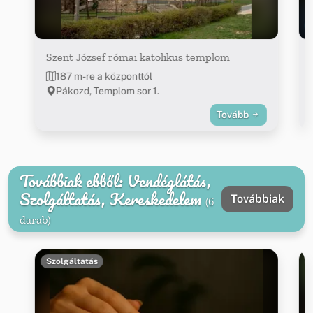
Szent József római katolikus templom
187 m-re a központtól
Pákozd, Templom sor 1.
Tovább
Továbbiak ebből: Vendéglátás,
Szolgáltatás, Kereskedelem
Továbbiak
(6
darab)
Szolgáltatás