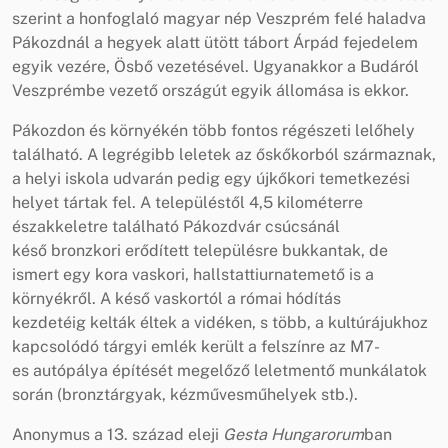
szerint a honfoglaló magyar nép Veszprém felé haladva
Pákozdnál a hegyek alatt ütött tábort Árpád fejedelem
egyik vezére, Ösbő vezetésével. Ugyanakkor a Budáról
Veszprémbe vezető országút egyik állomása is ekkor.
Pákozdon és környékén több fontos régészeti lelőhely
található. A legrégibb leletek az őskőkorból származnak,
a helyi iskola udvarán pedig egy újkőkori temetkezési
helyet tártak fel. A településtől 4,5 kilométerre
északkeletre található Pákozdvár csúcsánál
késő bronzkori erődített településre bukkantak, de
ismert egy kora vaskori, hallstattiurnatemető is a
környékről. A késő vaskortól a római hódítás
kezdetéig kelták éltek a vidéken, s több, a kultúrájukhoz
kapcsolódó tárgyi emlék került a felszínre az M7-
es autópálya építését megelőző leletmentő munkálatok
során (bronztárgyak, kézművesműhelyek stb.).
Anonymus a 13. század eleji
Gesta Hungarorum
ban