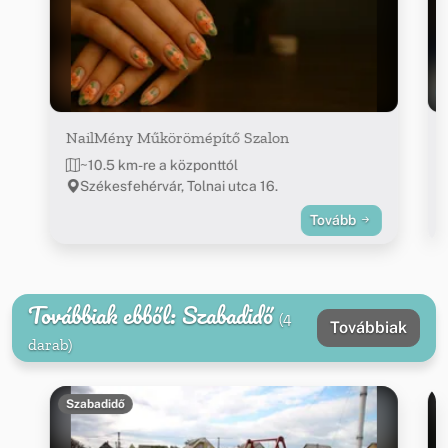
NailMény Műkörömépítő Szalon
~10.5 km-re a központtól
Székesfehérvár, Tolnai utca 16.
Tovább
Továbbiak ebből: Szabadidő
(4
Továbbiak
darab)
Szabadidő