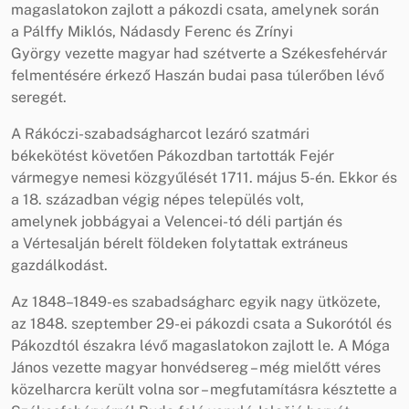
magaslatokon zajlott a pákozdi csata, amelynek során
a Pálffy Miklós, Nádasdy Ferenc és Zrínyi
György vezette magyar had szétverte a Székesfehérvár
felmentésére érkező Haszán budai pasa túlerőben lévő
seregét.
A Rákóczi-szabadságharcot lezáró szatmári
békekötést követően Pákozdban tartották Fejér
vármegye nemesi közgyűlését 1711. május 5-én. Ekkor és
a 18. században végig népes település volt,
amelynek jobbágyai a Velencei-tó déli partján és
a Vértesalján bérelt földeken folytattak extráneus
gazdálkodást.
Az 1848–1849-es szabadságharc egyik nagy ütközete,
az 1848. szeptember 29-ei pákozdi csata a Sukorótól és
Pákozdtól északra lévő magaslatokon zajlott le. A Móga
János vezette magyar honvédsereg – még mielőtt véres
közelharcra került volna sor – megfutamításra késztette a