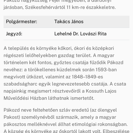
Pákozd nagyközség Fejér megyében, a Gárdonyi
járásban, Székesfehérvártól 11 km-re északkeletre.
Polgármester:
Takács János
Jegyző:
Lehelné Dr. Lovászi Rita
A település és környéke kőkori, ókori és középkori
régészeti lelőhelyekben gazdag terület. A magyar
történelem két fontos, győztes csatája fűződik Pákozd
nevéhez: a törökellenes küzdelmek során 1593-ban
megvívott ütközet, valamint az 1848–1849-es
szabadságharc egyik legnevezetesebb csatája. A csata
napjainkig megismert résztvevőiről a Kossuth Lajos
Művelődési Házban láthatnak ismertetőt.
Pákozd neve feltehetően szláv eredetű (az ólengyel
Pakost) személynévből származik, amely a magyar
pákosztos melléknévvel állhat etimológiai rokonságban.
A község és környéke az őskortól lakott volt. Elbeszélése