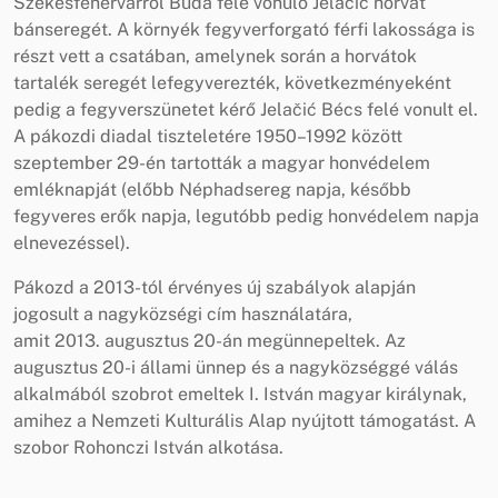
Székesfehérvárról Buda felé vonuló Jelačić horvát
bánseregét. A környék fegyverforgató férfi lakossága is
részt vett a csatában, amelynek során a horvátok
tartalék seregét lefegyverezték, következményeként
pedig a fegyverszünetet kérő Jelačić Bécs felé vonult el.
A pákozdi diadal tiszteletére 1950–1992 között
szeptember 29-én tartották a magyar honvédelem
emléknapját (előbb Néphadsereg napja, később
fegyveres erők napja, legutóbb pedig honvédelem napja
elnevezéssel).
Pákozd a 2013-tól érvényes új szabályok alapján
jogosult a nagyközségi cím használatára,
amit 2013. augusztus 20-án megünnepeltek. Az
augusztus 20-i állami ünnep és a nagyközséggé válás
alkalmából szobrot emeltek I. István magyar királynak,
amihez a Nemzeti Kulturális Alap nyújtott támogatást. A
szobor Rohonczi István alkotása.