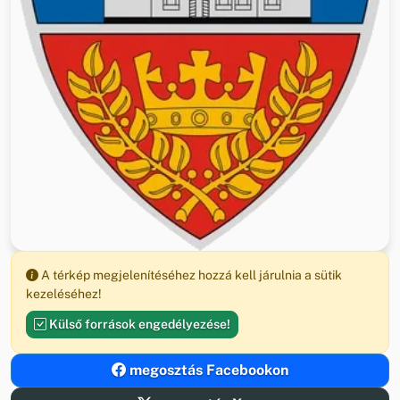
A térkép megjelenítéséhez hozzá kell járulnia a sütik
kezeléséhez!
Külső források engedélyezése!
megosztás Facebookon