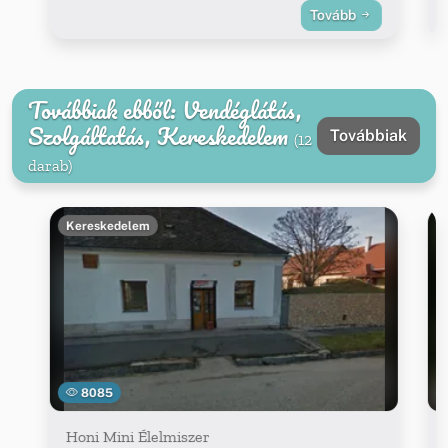
Tovább
Továbbiak ebből: Vendéglátás,
Szolgáltatás, Kereskedelem
Továbbiak
(12
darab)
Kereskedelem
8085
Honi Mini Élelmiszer