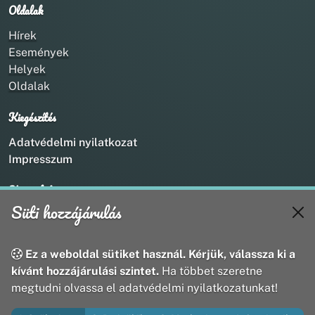
Oldalak
Hírek
Események
Helyek
Oldalak
Kiegészítés
Adatvédelmi nyilatkozat
Impresszum
Kapcsolat
Süti hozzájárulás
+36 20 211 1888
info@utirany.hu
webmaster@utirany.hu
Ez a weboldal sütiket használ. Kérjük, válassza ki a
8419 Csesznek, Vasút u.18.
kívánt hozzájárulási szintet.
Ha többet szeretne
megtudni olvassa el adatvédelmi nyilatkozatunkat!