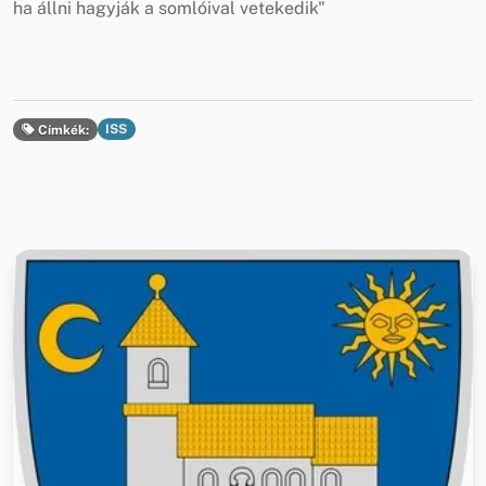
ha állni hagyják a somlóival vetekedik"
ISS
Címkék: