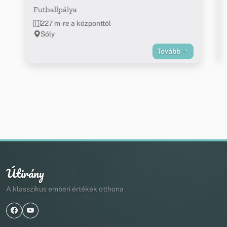
Futballpálya
227 m-re a központtól
Sóly
Tovább
Útirány
A klasszikus emberi értékek otthona