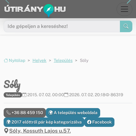
Ugrás a menüre
Ugrás a tartalomra
Nyitólap
Helyek
Település
Sóly
Sóly
2015. 07. 02. 00:00
2026. 07. 02. 20:18
86319
Település
+36 88 459 150
A település weboldala
2017 előttről pár kép kategorizálva
Facebook
Sóly, Kossuth Lajos u.57.