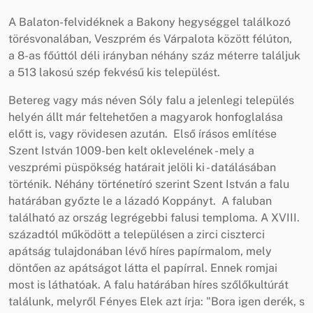
A Balaton-felvidéknek a Bakony hegységgel találkozó
törésvonalában, Veszprém és Várpalota között félúton,
a 8-as főúttól déli irányban néhány száz méterre találjuk
a 513 lakosú szép fekvésű kis települést.
Betereg vagy más néven Sóly falu a jelenlegi település
helyén állt már feltehetően a magyarok honfoglalása
előtt is, vagy rövidesen azután. Első írásos említése
Szent István 1009-ben kelt oklevelének - mely a
veszprémi püspökség határait jelöli ki - datálásában
történik. Néhány történetíró szerint Szent István a falu
határában győzte le a lázadó Koppányt. A faluban
található az ország legrégebbi falusi temploma. A XVIII.
századtól működött a településen a zirci ciszterci
apátság tulajdonában lévő híres papírmalom, mely
döntően az apátságot látta el papírral. Ennek romjai
most is láthatóak. A falu határában híres szőlőkultúrát
találunk, melyről Fényes Elek azt írja: "Bora igen derék, s