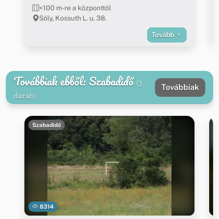
<100 m-re a központtól
Sóly, Kossuth L. u. 38.
Tovább
Továbbiak ebből: Szabadidő
(3
Továbbiak
darab)
Szabadidő
8314