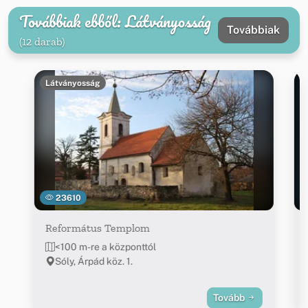
Továbbiak ebből: Látványosság
Továbbiak
(12 darab)
Látványosság
23610
Református Templom
<100 m-re a központtól
Sóly, Árpád köz. 1.
Tovább