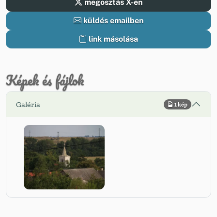
megosztás X-en
küldés emailben
link másolása
Képek és fájlok
Galéria
1 kép