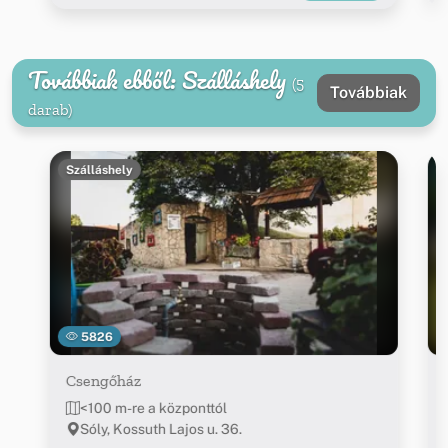
Továbbiak ebből: Szálláshely
(5
Továbbiak
darab)
Szálláshely
5826
Csengőház
<100 m-re a központtól
Sóly, Kossuth Lajos u. 36.