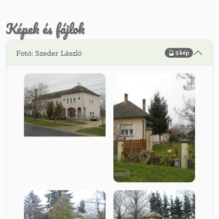
Képek és fájlok
Fotó: Szeder László
5 kép