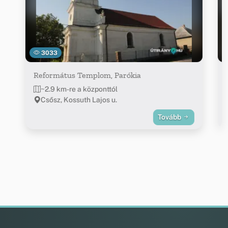
3033
Református Templom, Parókia
~2.9 km-re a központtól
Csősz, Kossuth Lajos u.
Tovább