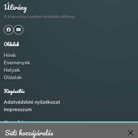
Útirány
A klasszikus emberi értékek otthona
Oldalak
Hírek
Események
Helyek
Oldalak
Kiegészítés
Adatvédelmi nyilatkozat
Impresszum
Kapcsolat
Süti hozzájárulás
+36 20 211 1888