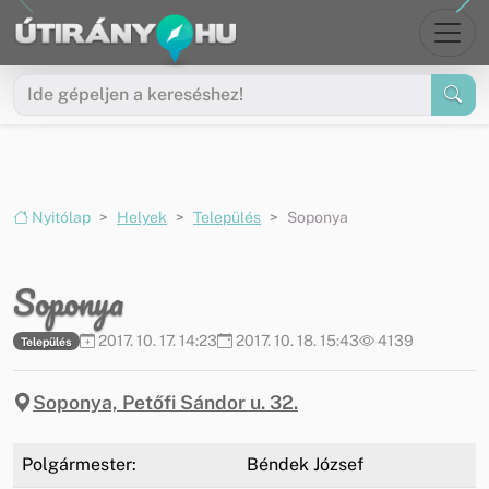
Ugrás a menüre
Ugrás a tartalomra
Nyitólap
Helyek
Település
Soponya
Soponya
2017. 10. 17. 14:23
2017. 10. 18. 15:43
4139
Település
Soponya, Petőfi Sándor u. 32.
Polgármester:
Béndek József