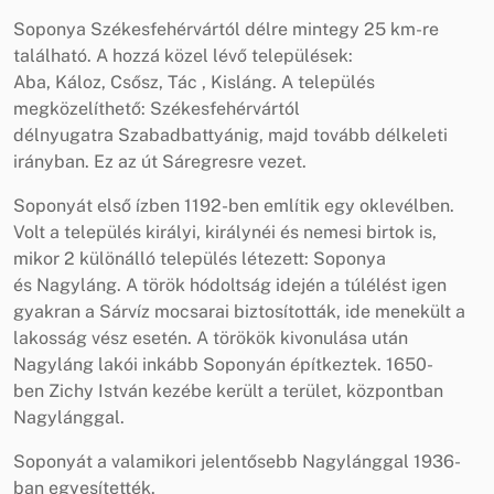
Soponya Székesfehérvártól délre mintegy 25 km-re
található. A hozzá közel lévő települések:
Aba, Káloz, Csősz, Tác , Kisláng. A település
megközelíthető: Székesfehérvártól
délnyugatra Szabadbattyánig, majd tovább délkeleti
irányban. Ez az út Sáregresre vezet.
Soponyát első ízben 1192-ben említik egy oklevélben.
Volt a település királyi, királynéi és nemesi birtok is,
mikor 2 különálló település létezett: Soponya
és Nagyláng. A török hódoltság idején a túlélést igen
gyakran a Sárvíz mocsarai biztosították, ide menekült a
lakosság vész esetén. A törökök kivonulása után
Nagyláng lakói inkább Soponyán építkeztek. 1650-
ben Zichy István kezébe került a terület, központban
Nagylánggal.
Soponyát a valamikori jelentősebb Nagylánggal 1936-
ban egyesítették.