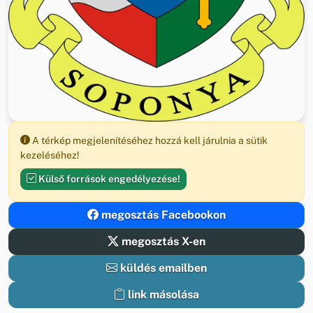
A térkép megjelenítéséhez hozzá kell járulnia a sütik
kezeléséhez!
Külső források engedélyezése!
megosztás Facebookon
megosztás X-en
küldés emailben
link másolása