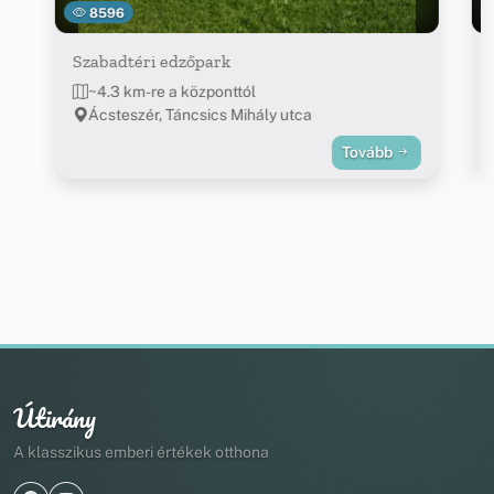
8596
Szabadtéri edzőpark
~4.3 km-re a központtól
Ácsteszér, Táncsics Mihály utca
Tovább
Útirány
A klasszikus emberi értékek otthona