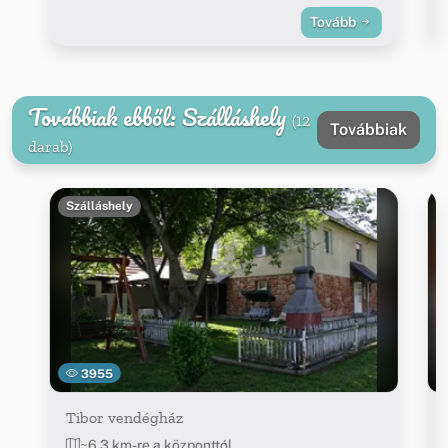
Tovább
Továbbiak ebből: Szálláshely
(12
Továbbiak
darab)
Szálláshely
3955
Tibor vendégház
~6.3 km-re a központtól