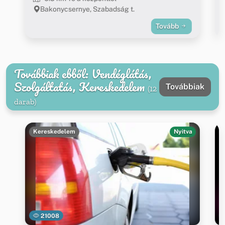
Bakonycsernye, Szabadság t.
Tovább
Továbbiak ebből: Vendéglátás,
Szolgáltatás, Kereskedelem
Továbbiak
(12
darab)
Kereskedelem
Nyitva
21008