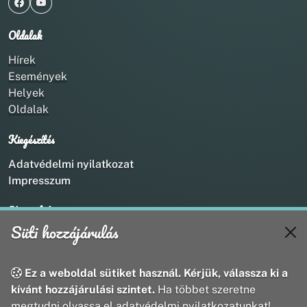
Oldalak
Hírek
Események
Helyek
Oldalak
Kiegészítés
Adatvédelmi nyilatkozat
Impresszum
Kapcsolat
Süti hozzájárulás
+36 20 211 1888
info@utirany.hu
webmaster@utirany.hu
Ez a weboldal sütiket használ. Kérjük, válassza ki a
8419 Csesznek, Vasút u.18.
kívánt hozzájárulási szintet.
Ha többet szeretne
megtudni olvassa el adatvédelmi nyilatkozatunkat!