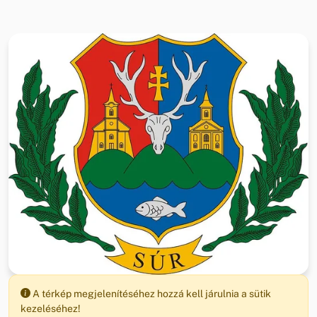
A térkép megjelenítéséhez hozzá kell járulnia a sütik
kezeléséhez!