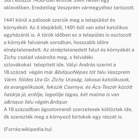
Súrt először 1436-ban említik SWR néven egy
oklevélben. Eredetileg Veszprém vármegyéhez tartozott.
1441 körül a pálosok szerzik meg a települést és
környékét. Az ő idejükből, 1491-ből van adat katolikus
egyházáról is. A török időben ez a település is osztozott
a környék falvainak sorsában, hosszabb időre
elnéptelenedett. Az elnéptelenedett falut és környékét a
Zichy család vásárolta meg, s felvidéki
szlovákokat telepített ide. Vályi András szerint a
18.század végén már
&bdquoNépes tót falu Veszprém
Várm. földes Ura Gr. Zichy Uraság, lakosai katolikusok,
és evangelikusok, fekszik Csernye, és Ács-Teszér között
határja jó, erdője, legelője tágas, két malma is van
a&rsquo falu végén.&rdquo
A 19.században ágostonrendi szerzetesek költöztek ide,
ők szerezték meg a környező birtokok egy részét is.
(Forrás:wikipedia.hu)