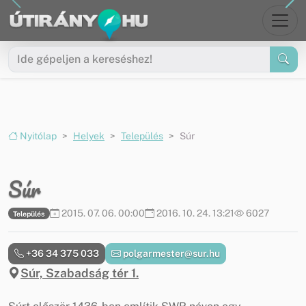
Ugrás a menüre
Ugrás a tartalomra
Nyitólap
Helyek
Település
Súr
Súr
2015. 07. 06. 00:00
2016. 10. 24. 13:21
6027
Település
+36 34 375 033
polgarmester@sur.hu
Súr, Szabadság tér 1.