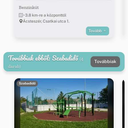
Benzinkút
~3.8 km-re a központtól
Ácsteszér, Csatkai utca 1.
Tovább
Továbbiak ebből: Szabadidő
(4
Továbbiak
darab)
Szabadidő