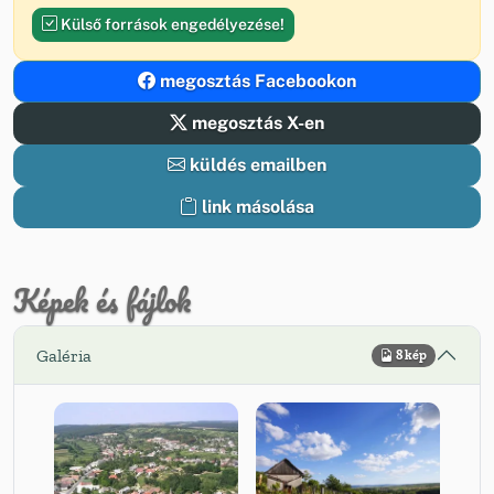
Külső források engedélyezése!
megosztás Facebookon
megosztás X-en
küldés emailben
link másolása
Képek és fájlok
Galéria
8 kép