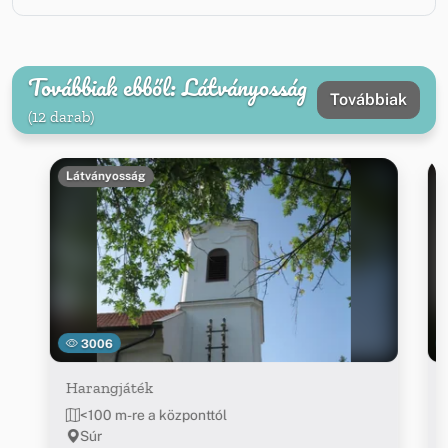
Továbbiak ebből: Látványosság
Továbbiak
(12 darab)
Látványosság
3006
Harangjáték
<100 m-re a központtól
Súr