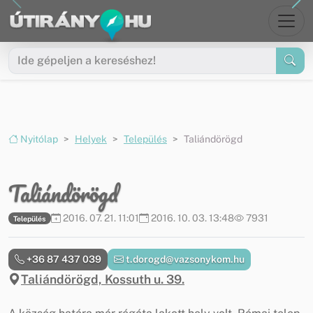
Ugrás a menüre
Ugrás a tartalomra
Nyitólap
Helyek
Település
Taliándörögd
Taliándörögd
2016. 07. 21. 11:01
2016. 10. 03. 13:48
7931
Település
+36 87 437 039
t.dorogd@vazsonykom.hu
Taliándörögd, Kossuth u. 39.