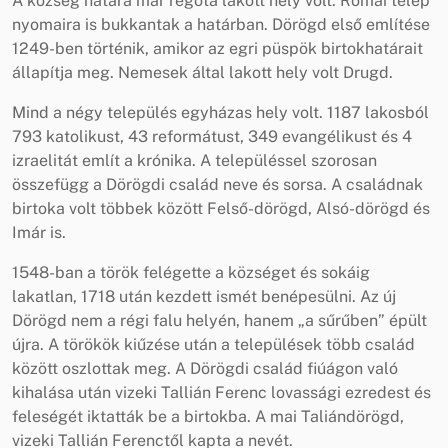
A község határa már régóta lakott hely volt. Római telep
nyomaira is bukkantak a határban. Dörögd első említése
1249-ben történik, amikor az egri püspök birtokhatárait
állapítja meg. Nemesek által lakott hely volt Drugd.
Mind a négy település egyházas hely volt. 1187 lakosból
793 katolikust, 43 reformátust, 349 evangélikust és 4
izraelitát említ a krónika. A településsel szorosan
összefügg a Dörögdi család neve és sorsa. A családnak
birtoka volt többek között Felső-dörögd, Alsó-dörögd és
Imár is.
1548-ban a török felégette a községet és sokáig
lakatlan, 1718 után kezdett ismét benépesülni. Az új
Dörögd nem a régi falu helyén, hanem „a sűrűben” épült
újra. A törökök kiűzése után a települések több család
között oszlottak meg. A Dörögdi család fiúágon való
kihalása után vizeki Tallián Ferenc lovassági ezredest és
feleségét iktatták be a birtokba. A mai Taliándörögd,
vizeki Tallián Ferenctől kapta a nevét.