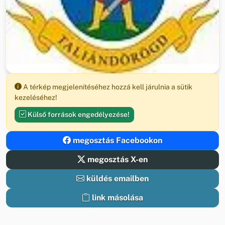
A térkép megjelenítéséhez hozzá kell járulnia a sütik
kezeléséhez!
Külső források engedélyezése!
megosztás Facebookon
megosztás X-en
küldés emailben
link másolása