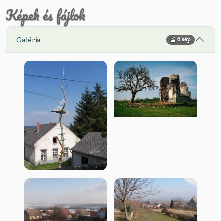
Képek és fájlok
Galéria
6 kép