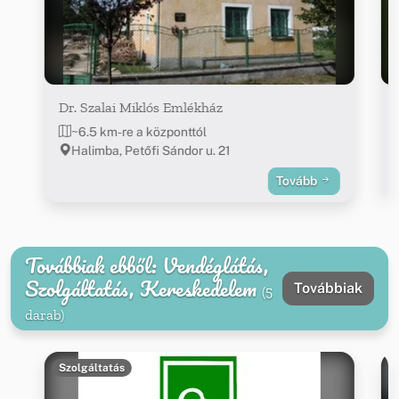
Dr. Szalai Miklós Emlékház
~6.5 km-re a központtól
Halimba, Petőfi Sándor u. 21
Tovább
Továbbiak ebből: Vendéglátás,
Szolgáltatás, Kereskedelem
Továbbiak
(5
darab)
Szolgáltatás