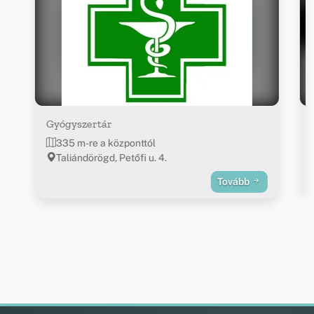
Gyógyszertár
335 m-re a központtól
Taliándörögd, Petőfi u. 4.
Tovább