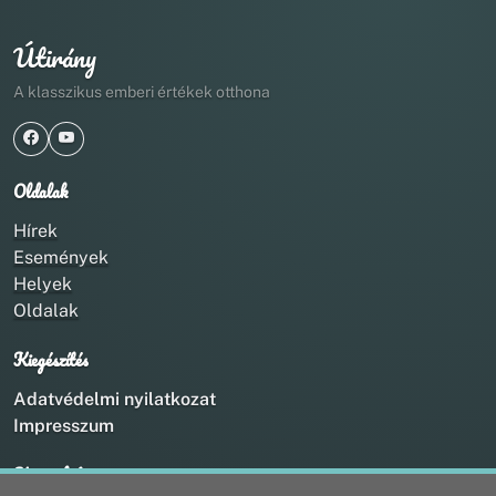
Útirány
A klasszikus emberi értékek otthona
Oldalak
Hírek
Események
Helyek
Oldalak
Kiegészítés
Adatvédelmi nyilatkozat
Impresszum
Kapcsolat