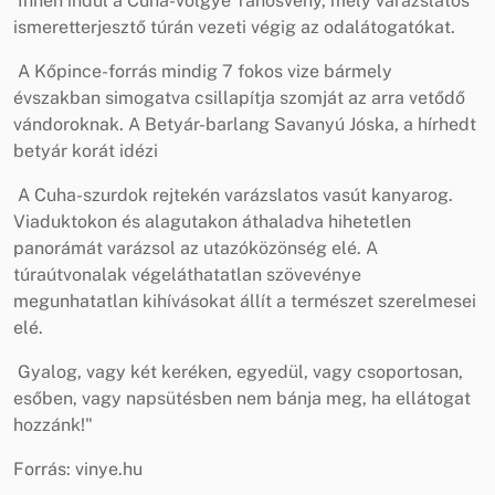
Innen indul a Cuha-völgye Tanösvény, mely varázslatos
ismeretterjesztő túrán vezeti végig az odalátogatókat.
A Kőpince-forrás mindig 7 fokos vize bármely
évszakban simogatva csillapítja szomját az arra vetődő
vándoroknak. A Betyár-barlang Savanyú Jóska, a hírhedt
betyár korát idézi
A Cuha-szurdok rejtekén varázslatos vasút kanyarog.
Viaduktokon és alagutakon áthaladva hihetetlen
panorámát varázsol az utazóközönség elé. A
túraútvonalak végeláthatatlan szövevénye
megunhatatlan kihívásokat állít a természet szerelmesei
elé.
Gyalog, vagy két keréken, egyedül, vagy csoportosan,
esőben, vagy napsütésben nem bánja meg, ha ellátogat
hozzánk!"
Forrás: vinye.hu