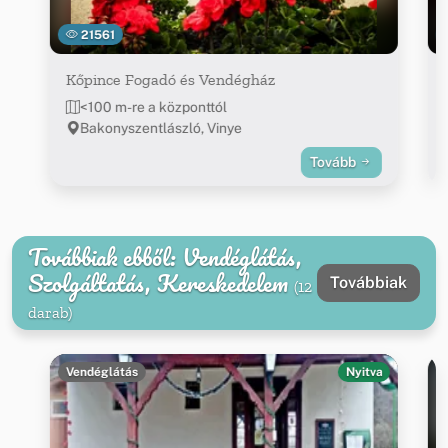
21561
Kőpince Fogadó és Vendégház
<100 m-re a központtól
Bakonyszentlászló, Vinye
Tovább
Továbbiak ebből: Vendéglátás,
Szolgáltatás, Kereskedelem
Továbbiak
(12
darab)
Vendéglátás
Nyitva