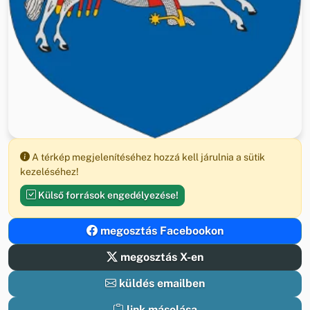
A térkép megjelenítéséhez hozzá kell járulnia a sütik
kezeléséhez!
Külső források engedélyezése!
megosztás Facebookon
megosztás X-en
küldés emailben
link másolása