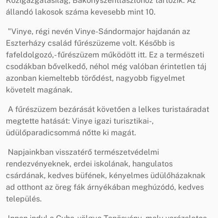
Közigazgatásilag, Bakonyszentlászlóhoz tartozik. Az
állandó lakosok száma kevesebb mint 10.
"Vinye, régi nevén Vinye-Sándormajor hajdanán az
Eszterházy család fűrészüzeme volt. Később is
fafeldolgozó,- fűrészüzem működött itt. Ez a természeti
csodákban bővelkedő, néhol még valóban érintetlen táj
azonban kiemeltebb törődést, nagyobb figyelmet
követelt magának.
A fűrészüzem bezárását követően a lelkes turistaáradat
megtette hatását: Vinye igazi turisztikai-,
üdülőparadicsommá nőtte ki magát.
Napjainkban visszatérő természetvédelmi
rendezvényeknek, erdei iskolának, hangulatos
csárdának, kedves büfének, kényelmes üdülőházaknak
ad otthont az öreg fák árnyékában meghúzódó, kedves
település.