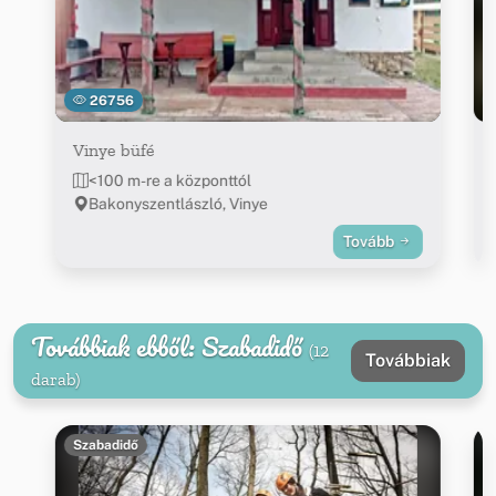
26756
Vinye büfé
<100 m-re a központtól
Bakonyszentlászló, Vinye
Tovább
Továbbiak ebből: Szabadidő
(12
Továbbiak
darab)
Szabadidő