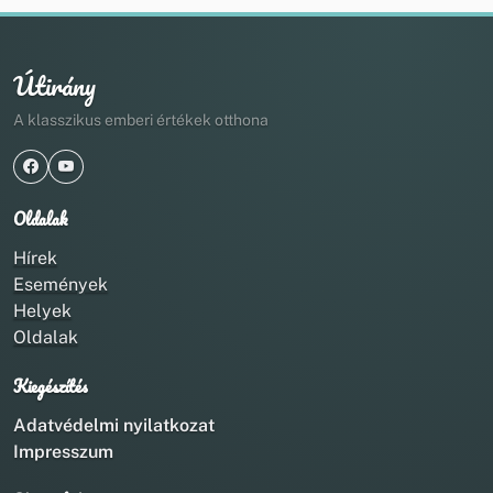
Útirány
A klasszikus emberi értékek otthona
Oldalak
Hírek
Események
Helyek
Oldalak
Kiegészítés
Adatvédelmi nyilatkozat
Impresszum