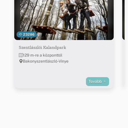
23286
Szentlászlói Kalandpark
129 m-re a központtól
Bakonyszentlászló-Vinye
Tovább