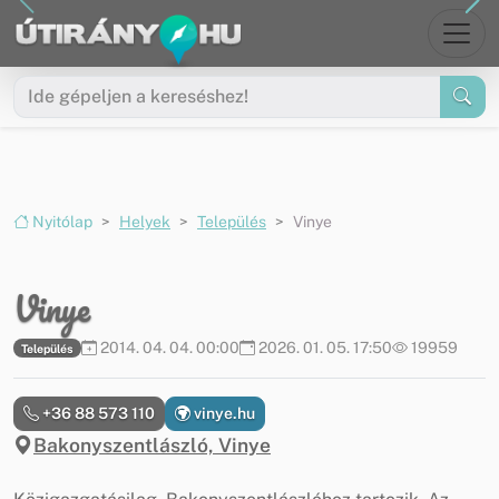
Ugrás a menüre
Ugrás a tartalomra
Nyitólap
Helyek
Település
Vinye
Vinye
2014. 04. 04. 00:00
2026. 01. 05. 17:50
19959
Település
+36 88 573 110
vinye.hu
Bakonyszentlászló, Vinye