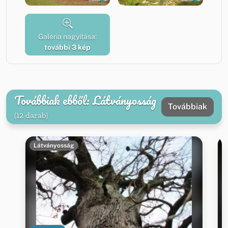
Galéria nagyítása:
további 3 kép
Továbbiak ebből: Látványosság
Továbbiak
(12 darab)
Látványosság