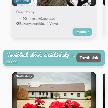
25098
Öreg Tölgy
<100 m-re a központtól
Bakonyszentlászló-Vinye
Tovább
Továbbiak ebből: Szálláshely
(12
Továbbiak
darab)
Szálláshely