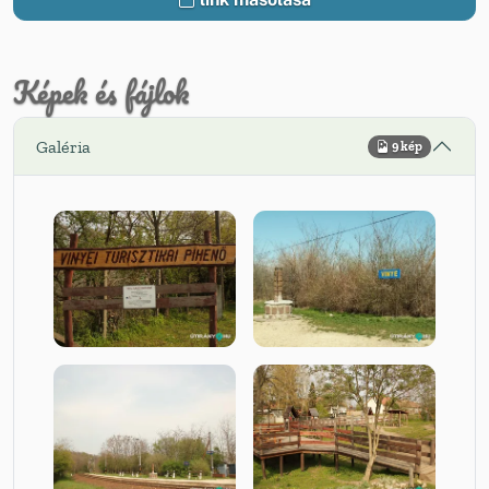
Képek és fájlok
Galéria
9 kép