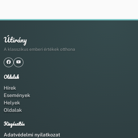
Útirány
A klasszikus emberi értékek otthona
Oldalak
Hírek
Események
Helyek
Oldalak
Kiegészítés
Adatvédelmi nyilatkozat