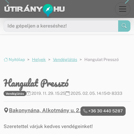
Ugrás a menüre
Ugrás a tartalomra
Nyitólap
Helyek
Vendéglátás
Hangulat Presszó
Hangulat Presszó
2019. 11. 29. 15:25
2025. 02. 05. 14:15
8333
Vendéglátás
Bakonynána, Alkotmány u. 2.
+36 30 440 5287
Szeretettel várjuk kedves vendégeinket!