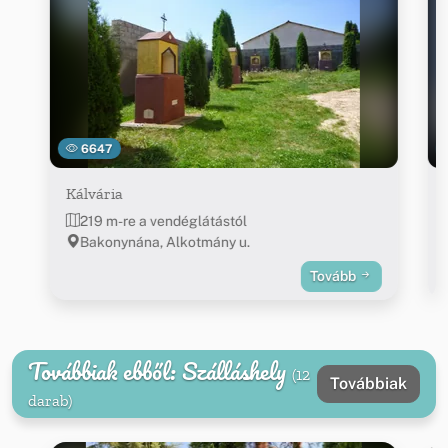
6647
Kálvária
219 m-re a vendéglátástól
Bakonynána, Alkotmány u.
Tovább
Továbbiak ebből: Szálláshely
(12
Továbbiak
darab)