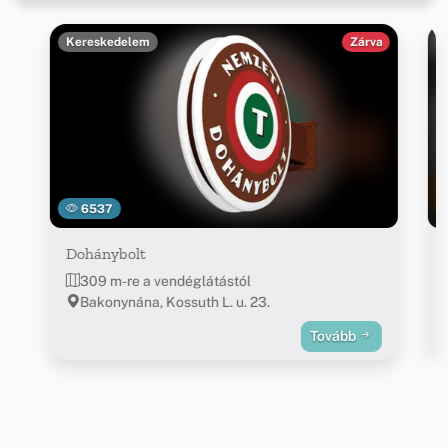
Kereskedelem
Zárva
6537
Dohánybolt
309 m-re a vendéglátástól
Bakonynána, Kossuth L. u. 23.
Tovább