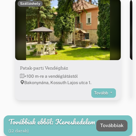
Szálláshely
Patak-parti Vendégház
<100 m-re a vendéglátástól
Bakonynána, Kossuth Lajos utca 1.
Tovább
Továbbiak ebből: Kereskedelem
Továbbiak
(12 darab)