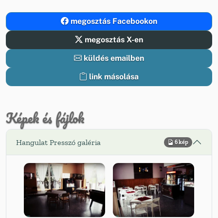
megosztás Facebookon
megosztás X-en
küldés emailben
link másolása
Képek és fájlok
Hangulat Presszó galéria
6 kép