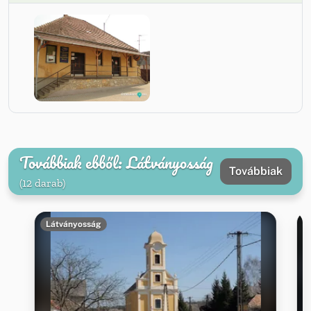
Továbbiak ebből: Látványosság
Továbbiak
(12 darab)
Látványosság