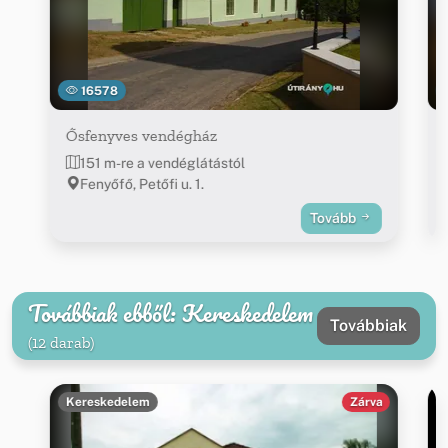
16578
Ősfenyves vendégház
151 m-re a vendéglátástól
Fenyőfő, Petőfi u. 1.
Tovább
Továbbiak ebből: Kereskedelem
Továbbiak
(12 darab)
Kereskedelem
Zárva