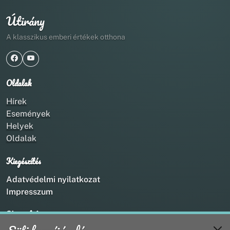
Útirány
A klasszikus emberi értékek otthona
Oldalak
Hírek
Események
Helyek
Oldalak
Kiegészítés
Adatvédelmi nyilatkozat
Impresszum
Kapcsolat