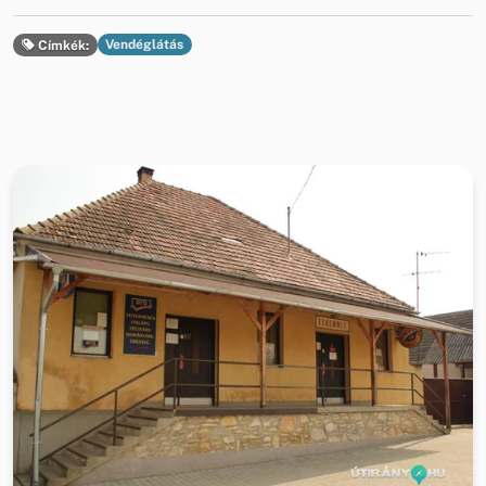
Vendéglátás
Címkék: