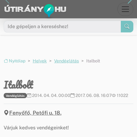
Ugrás a menüre
Ugrás a tartalomra
Nyitólap
Helyek
Vendéglátás
Italbolt
Italbolt
2014. 04. 04. 00:00
2017. 06. 08. 16:07
11022
Vendéglátás
Fenyőfő, Petőfi u. 18.
Várjuk kedves vendégeinket!