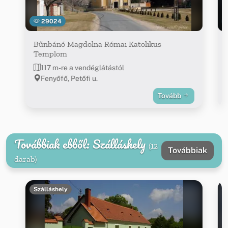
29024
Bűnbánó Magdolna Római Katolikus
Templom
117 m-re a vendéglátástól
Fenyőfő, Petőfi u.
Tovább
Továbbiak ebből: Szálláshely
(12
Továbbiak
darab)
Szálláshely