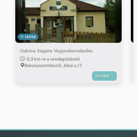
14556
Gabóca Szigete Vegyeskereskedés
~5.3 km-re a vendéglátástól
Bakonyszentlászló, Jókai u.17.
Tovább