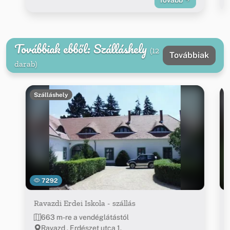
Tovább
Továbbiak ebből: Szálláshely
(12
Továbbiak
darab)
Szálláshely
7292
Ravazdi Erdei Iskola - szállás
663 m-re a vendéglátástól
Ravazd , Erdészet utca 1.