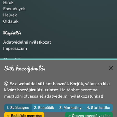
Hírek
Események
Helyek
Oldalak
Kiegészítés
Adatvédelmi nyilatkozat
Impresszum
Kapcsolat
Süti hozzájárulás
+36 20 211 1888
info@utirany.hu
webmaster@utirany.hu
Ez a weboldal sütiket használ. Kérjük, válassza ki a
8419 Csesznek, Vasút u.18.
kívánt hozzájárulási szintet.
Ha többet szeretne
megtudni olvassa el adatvédelmi nyilatkozatunkat!
1. Szükséges
2. Beépülők
3. Marketing
4. Statisztika
© 2026 Útirány Webmédia Bt. — Minden jog fenntartva
Beállítás mentése
Összes engedélyezése