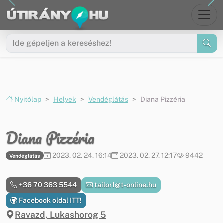
Ugrás a menüre
Ugrás a tartalomra
Nyitólap
Helyek
Vendéglátás
Diana Pizzéria
Diana Pizzéria
2023. 02. 24. 16:14
2023. 02. 27. 12:17
9442
Vendéglátás
+36 70 363 5544
tailor1@t-online.hu
Facebook oldal ITT!
Ravazd, Lukashorog 5