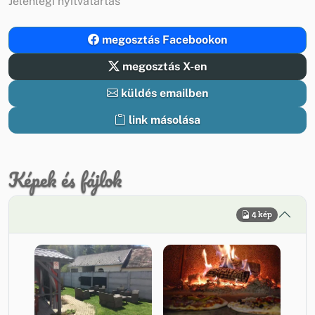
Jelenlegi nyitvatartás
megosztás Facebookon
megosztás X-en
küldés emailben
link másolása
Képek és fájlok
4 kép