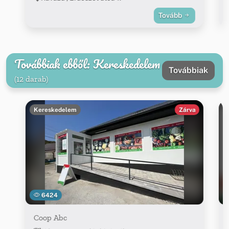
Tovább
Továbbiak ebből: Kereskedelem
Továbbiak
(12 darab)
Kereskedelem
Zárva
6424
Coop Abc