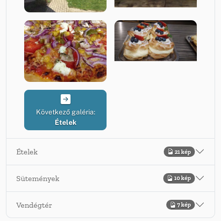
Következő galéria:
Ételek
Ételek
21 kép
Sütemények
10 kép
Vendégtér
7 kép