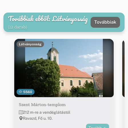
Továbbiak ebből: Látványosság
Továbbiak
(12 darab)
Látványosság
5560
Szent Márton-templom
212 m-re a vendéglátástól
Ravazd, Fő u. 10.