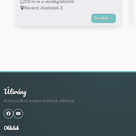
112 m-re a vendéglátástól
Ravazd, Alsótelek 2.
Tovább
Útirány
A klasszikus emberi értékek otthona
Oldalak