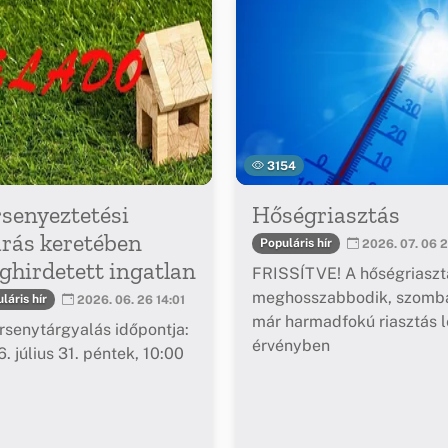
3154
senyeztetési
Hőségriasztás
árás keretében
Populáris hír
2026. 07. 06 2
hirdetett ingatlan
FRISSÍTVE! A hőségriaszt
meghosszabbodik, szomba
láris hír
2026. 06. 26 14:01
már harmadfokú riasztás l
rsenytárgyalás időpontja:
érvényben
. július 31. péntek, 10:00