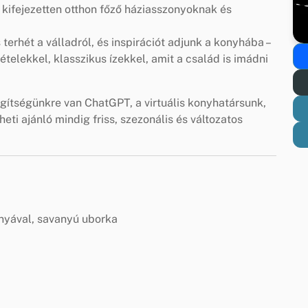
 kifejezetten otthon főző háziasszonyoknak és
erhét a válladról, és inspirációt adjunk a konyhába –
telekkel, klasszikus ízekkel, amit a család is imádni
egítségünkre van ChatGPT, a virtuális konyhatársunk,
eti ajánló mindig friss, szezonális és változatos
nyával, savanyú uborka