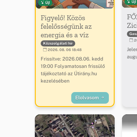
Új!
Új!
FŐ
Figyelő! Közös
Zic
felelősségünk az
energia és a víz
Gas
20
Közszolgálati hír
Jele
2026. 08. 06 18:48
augu
Frissítve: 2026.08.06. kedd
19:00 Folyamatosan frissülő
tájékoztató az Útirány.hu
kezelésében
Elolvasom