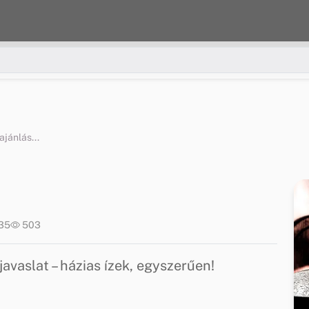
jánlás...
:35
503
aslat – házias ízek, egyszerűen!