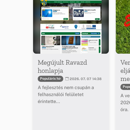
Megújult Ravazd
Ver
honlapja
elj
meg
Populáris hír
2026. 07. 07 14:38
A fejlesztés nem csupán a
Popu
felhasználói felületet
A ve
érintette...
2026
óra.