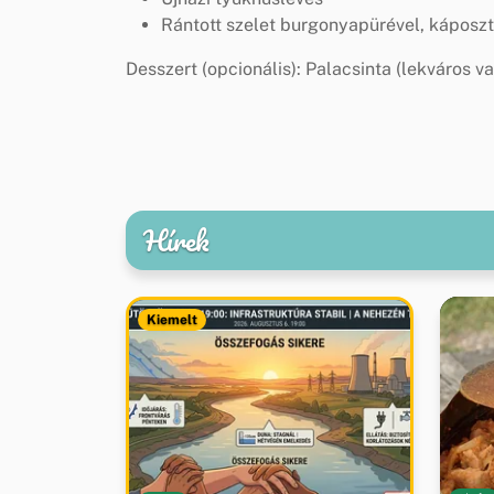
Rántott szelet burgonyapürével, káposz
Desszert (opcionális): Palacsinta (lekváros v
Hírek
Kiemelt