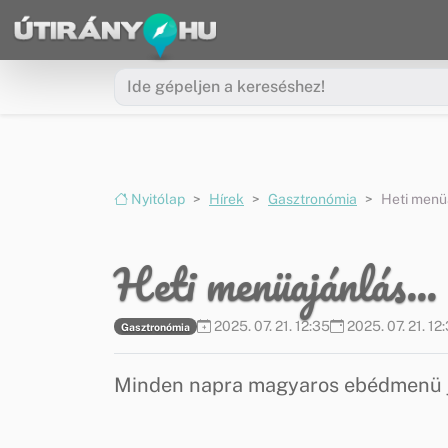
Ugrás a menüre
Ugrás a tartalomra
Nyitólap
Hírek
Gasztronómia
Heti menüa
Heti menüajánlás...
2025. 07. 21. 12:35
2025. 07. 21. 12
Gasztronómia
Minden napra magyaros ebédmenü jav