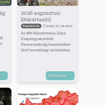
ág
2026 augusztusi
lőtérértesítő
Populáris hír
2026. 07. 29 09:31
Az MH Böszörményi Géza
ől
Csapatgyakorlótér
őn
Parancsnokság kezelésében
lévő honvédségi területeken.
m
Elolvasom