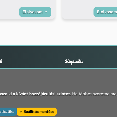
Elolvasom
Elolvaso
k
Kiegészítés
Adatvédelmi nyilatkozat
ények
Impresszum
ek
ak
sza ki a kívánt hozzájárulási szintet.
Ha többet szeretne meg
atisztika
Beállítás mentése
va