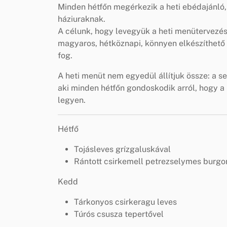
Minden hétfőn megérkezik a heti ebédajánló,
háziuraknak.
A célunk, hogy levegyük a heti menütervezés t
magyaros, hétköznapi, könnyen elkészíthető é
fog.
A heti menüt nem egyedül állítjuk össze: a s
aki minden hétfőn gondoskodik arról, hogy a h
legyen.
Hétfő
Tojásleves grízgaluskával
Rántott csirkemell petrezselymes burgo
Kedd
Tárkonyos csirkeragu leves
Túrós csusza tepertővel