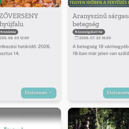
ZŐVERSENY
Aranyszínű sárgas
hyújfalu
betegség
ztronómia
Közszolgálati hír
26. 08. 03 12:00
2026. 07. 22 16:29
ntkezési határidő: 2026.
A betegség 19 vármegyéb
sztus 14.
18-ban már jelen van szől
Elolvasom
Elolvaso