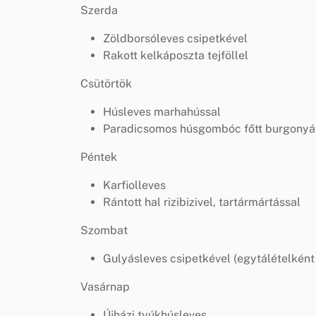
Szerda
Zöldborsóleves csipetkével
Rakott kelkáposzta tejföllel
Csütörtök
Húsleves marhahússal
Paradicsomos húsgombóc főtt burgonyá
Péntek
Karfiolleves
Rántott hal rizibizivel, tartármártással
Szombat
Gulyásleves csipetkével (egytálételként 
Vasárnap
Újházi tyúkhúsleves