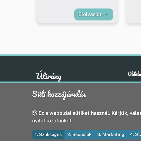
Elolvasom
Útirány
Oldala
Hírek
A klasszikus emberi értékek otthona
Süti hozzájárulás
Esem
Hely
Oldal
Ez a weboldal sütiket használ. Kérjük, válas
nyilatkozatunkat!
1. Szükséges
2. Beépülők
3. Marketing
4. St
© 2026 Útirány Webmédia Bt. — Minden jog fenntart