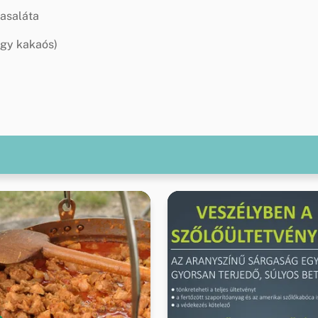
tasaláta
agy kakaós)