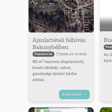
Ajánlattételi felhívás
Bú
Bakonybélben
Popu
Az Ú
Populáris hír
2026. 07. 12 10:52
köz
90 m² hasznos alapterületű,
kivett lakóház, udvar,
gazdasági épület bérbe
adása.
Elolvasom