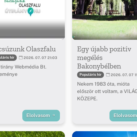
csúzunk Olaszfalu
Egy újabb pozitív
megélés
láris hír
2026. 07. 07 21:03
Bakonybélben
tirány Webmédia Bt.
leménye
Populáris hír
2026. 07. 07 1
Nekem 1983 óta, mióta
először ott voltam, a VILÁ
KÖZEPE.
Elolvasom
Elolvaso