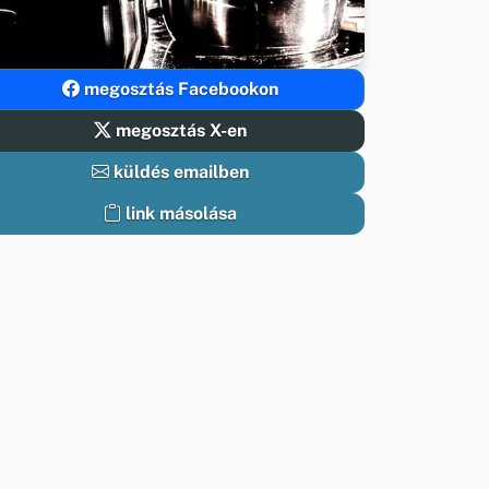
megosztás Facebookon
megosztás X-en
küldés emailben
link másolása