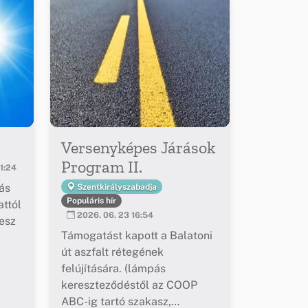
Versenyképes Járások
Program II.
1:24
ás
Szentkirályszabadja
Populáris hír
ttól
2026. 06. 23 16:54
esz
Támogatást kapott a Balatoni
út aszfalt rétegének
felújítására. (lámpás
kereszteződéstől az COOP
ABC-ig tartó szakasz,