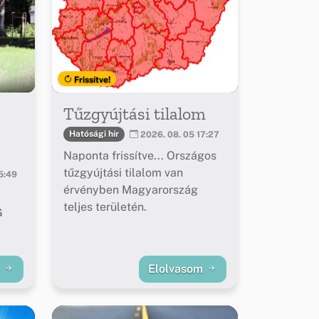
Frissítve!
Tűzgyújtási tilalom
Hatósági hír
2026. 08. 05 17:27
Naponta frissítve... Országos
tűzgyújtási tilalom van
5:49
érvényben Magyarország
teljes területén.
G
m
Elolvasom