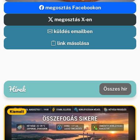
megosztás Facebookon
megosztás X-en
küldés emailben
link másolása
Hírek
Összes hír
Kiemelt