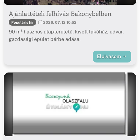
Ajánlattételi felhívás Bakonybélben
Populáris hír
2026. 07. 12 10:52
90 m² hasznos alapterületű, kivett lakóház, udvar,
gazdasági épület bérbe adása.
Elolvasom