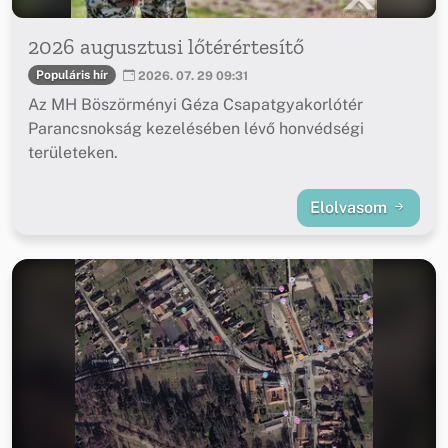
2026 augusztusi lőtérértesítő
Populáris hír
2026. 07. 29 09:31
Az MH Böszörményi Géza Csapatgyakorlótér
Parancsnokság kezelésében lévő honvédségi
területeken.
Elolvasom