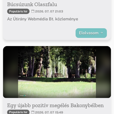
Búcsúzunk Olaszfalu
Populáris hír
2026. 07. 07 21:03
Az Útirány Webmédia Bt. közleménye
Elolvasom
Egy újabb pozitív megélés Bakonybélben
Populáris hír
2026. 07. 07 15:49