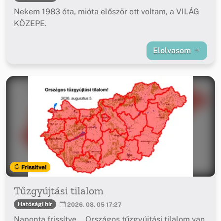
Nekem 1983 óta, mióta először ott voltam, a VILÁG
KÖZEPE.
Elolvasom
Frissítve!
Tűzgyújtási tilalom
Hatósági hír
2026. 08. 05 17:27
Naponta frissítve... Országos tűzgyújtási tilalom van