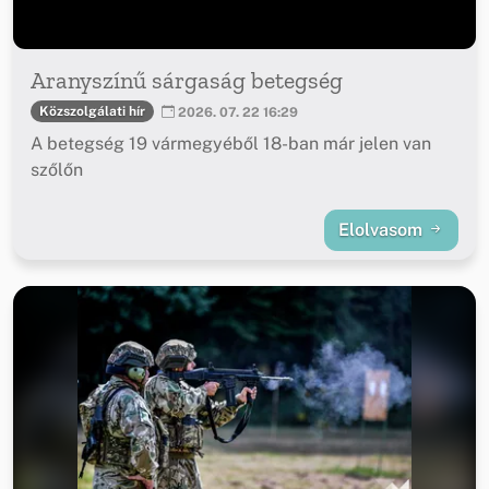
Aranyszínű sárgaság betegség
Közszolgálati hír
2026. 07. 22 16:29
A betegség 19 vármegyéből 18-ban már jelen van
szőlőn
Elolvasom