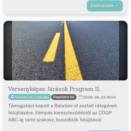
Elolvasom
Versenyképes Járások Program II.
Populáris hír
Szentkirályszabadja
2026. 06. 23 16:54
Támogatást kapott a Balatoni út aszfalt rétegének
felújítására. (lámpás kereszteződéstől az COOP
ABC-ig tartó szakasz, buszöblök felújítása)