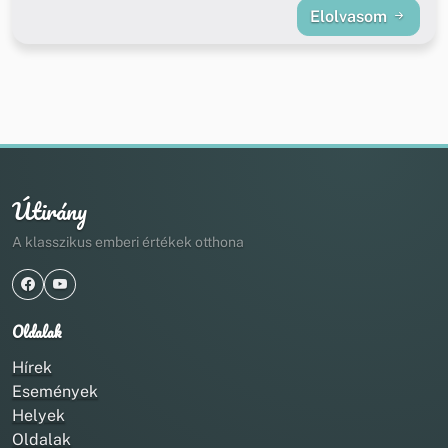
Elolvasom
Útirány
A klasszikus emberi értékek otthona
Oldalak
Hírek
Események
Helyek
Oldalak