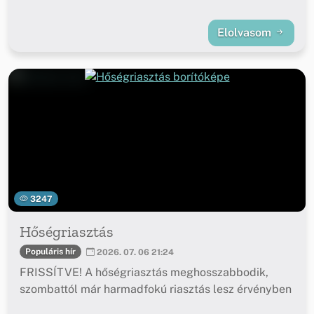
Elolvasom
3247
Hőségriasztás
Populáris hír
2026. 07. 06 21:24
FRISSÍTVE! A hőségriasztás meghosszabbodik,
szombattól már harmadfokú riasztás lesz érvényben