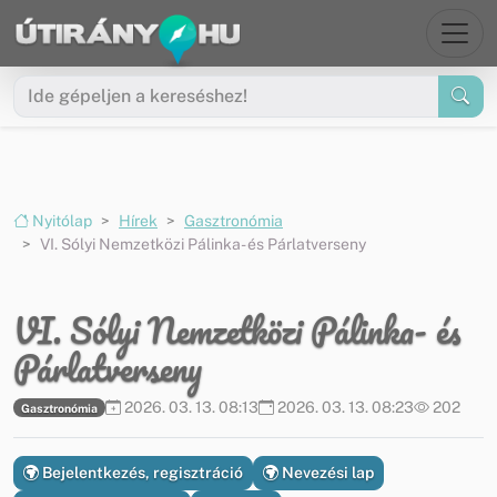
Ugrás a menüre
Ugrás a tartalomra
Nyitólap
Hírek
Gasztronómia
VI. Sólyi Nemzetközi Pálinka- és Párlatverseny
VI. Sólyi Nemzetközi Pálinka- és
Párlatverseny
2026. 03. 13. 08:13
2026. 03. 13. 08:23
202
Gasztronómia
Bejelentkezés, regisztráció
Nevezési lap