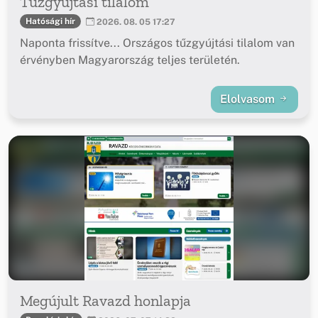
Tűzgyújtási tilalom
Hatósági hír
2026. 08. 05 17:27
Naponta frissítve... Országos tűzgyújtási tilalom van
érvényben Magyarország teljes területén.
Elolvasom
Megújult Ravazd honlapja