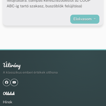
felújítására. (lámpás kereszteződéstől az COOP
ABC-ig tartó szakasz, buszöblök felújítása)
Elolvasom
Útirány
A klasszikus emberi értékek otthona
Oldalak
Hírek