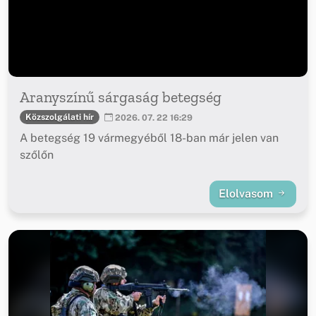
Aranyszínű sárgaság betegség
Közszolgálati hír
2026. 07. 22 16:29
A betegség 19 vármegyéből 18-ban már jelen van
szőlőn
Elolvasom