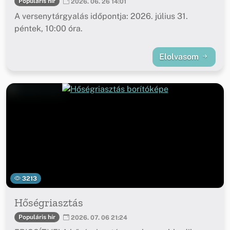
Populáris hír
2026. 06. 26 14:01
A versenytárgyalás időpontja: 2026. július 31.
péntek, 10:00 óra.
Elolvasom
3213
Hőségriasztás
Populáris hír
2026. 07. 06 21:24