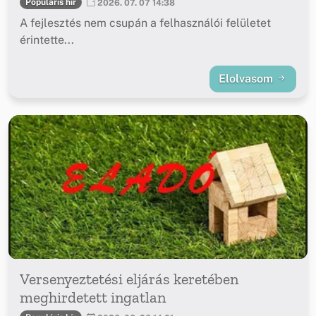
Populáris hír
2026. 07. 07 14:38
A fejlesztés nem csupán a felhasználói felületet
érintette...
Elolvasom
Versenyeztetési eljárás keretében
meghirdetett ingatlan