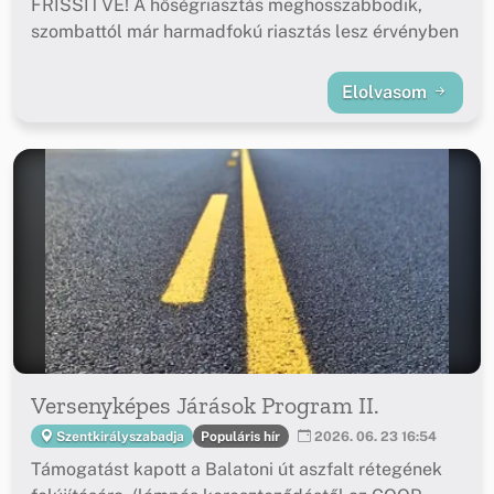
FRISSÍTVE! A hőségriasztás meghosszabbodik,
szombattól már harmadfokú riasztás lesz érvényben
Elolvasom
Versenyképes Járások Program II.
Populáris hír
Szentkirályszabadja
2026. 06. 23 16:54
Támogatást kapott a Balatoni út aszfalt rétegének