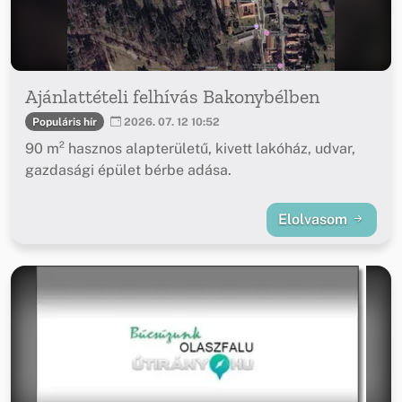
Ajánlattételi felhívás Bakonybélben
Populáris hír
2026. 07. 12 10:52
90 m² hasznos alapterületű, kivett lakóház, udvar,
gazdasági épület bérbe adása.
Elolvasom