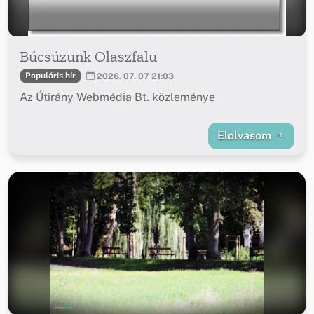
Búcsúzunk Olaszfalu
Populáris hír
2026. 07. 07 21:03
Az Útirány Webmédia Bt. közleménye
Elolvasom