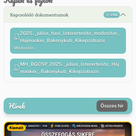
Kapcsolódó dokumentumok
2 fájl
2025._julius_havi_loterertesito_modositas_
Hajmasker_Bakonykuti_Kikepzobazis
Módosítás
MH_BGCSP_2025._julius_loterertesito_Haj
masker,_Bakonykuti_Kikepzobazis
Hírek
Összes hír
Kiemelt