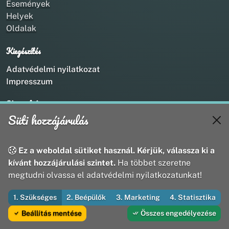
Események
Helyek
Oldalak
Kiegészítés
Adatvédelmi nyilatkozat
Impresszum
Kapcsolat
Süti hozzájárulás
+36 20 211 1888
info@utirany.hu
webmaster@utirany.hu
Ez a weboldal sütiket használ. Kérjük, válassza ki a
8419 Csesznek, Vasút u.18.
kívánt hozzájárulási szintet.
Ha többet szeretne
megtudni olvassa el adatvédelmi nyilatkozatunkat!
1. Szükséges
2. Beépülők
3. Marketing
4. Statisztika
© 2026 Útirány Webmédia Bt. — Minden jog fenntartva
Beállítás mentése
Összes engedélyezése
Fejleszti és üzemelteti az Útirány