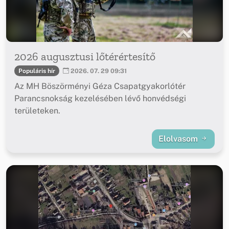
2026 augusztusi lőtérértesítő
Populáris hír
2026. 07. 29 09:31
Az MH Böszörményi Géza Csapatgyakorlótér
Parancsnokság kezelésében lévő honvédségi
területeken.
Elolvasom