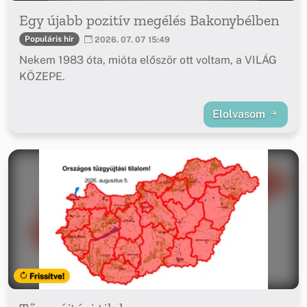
Egy újabb pozitív megélés Bakonybélben
Populáris hír
2026. 07. 07 15:49
Nekem 1983 óta, mióta először ott voltam, a VILÁG
KÖZEPE.
Elolvasom
Frissítve!