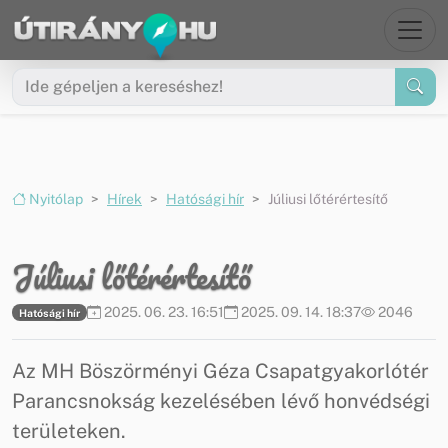
Ugrás a menüre
Ugrás a tartalomra
Nyitólap
Hírek
Hatósági hír
Júliusi lőtérértesítő
Júliusi lőtérértesítő
2025. 06. 23. 16:51
2025. 09. 14. 18:37
2046
Hatósági hír
Az MH Böszörményi Géza Csapatgyakorlótér
Parancsnokság kezelésében lévő honvédségi
területeken.