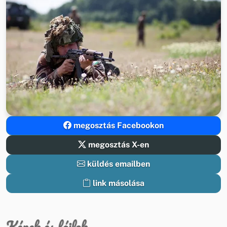
megosztás Facebookon
megosztás X-en
küldés emailben
link másolása
Képek és fájlok