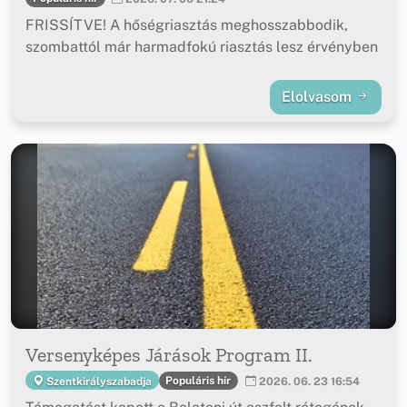
FRISSÍTVE! A hőségriasztás meghosszabbodik,
szombattól már harmadfokú riasztás lesz érvényben
Elolvasom
Versenyképes Járások Program II.
Populáris hír
Szentkirályszabadja
2026. 06. 23 16:54