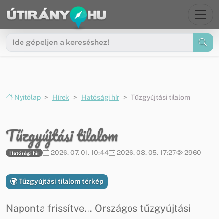
Ugrás a menüre
Ugrás a tartalomra
Nyitólap
Hírek
Hatósági hír
Tűzgyújtási tilalom
Tűzgyújtási tilalom
2026. 07. 01. 10:44
2026. 08. 05. 17:27
2960
Hatósági hír
Tűzgyújtási tilalom térkép
Naponta frissítve... Országos tűzgyújtási