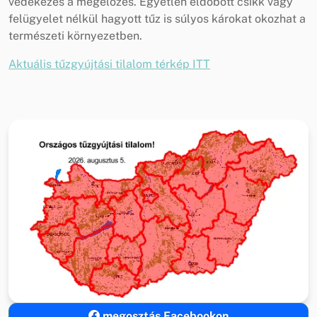
védekezés a megelőzés. Egyetlen eldobott csikk vagy
felügyelet nélkül hagyott tűz is súlyos károkat okozhat a
természeti környezetben.
Aktuális tűzgyújtási tilalom térkép ITT
megosztás Facebookon