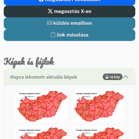
megosztás X-en
küldés emailben
link másolása
Képek és fájlok
Napra lebontott aktuális képek
14 kép