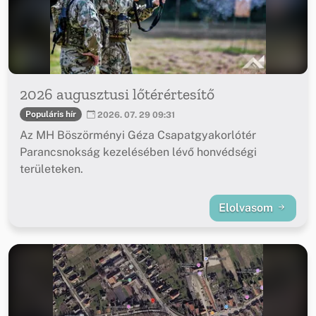
2026 augusztusi lőtérértesítő
Populáris hír
2026. 07. 29 09:31
Az MH Böszörményi Géza Csapatgyakorlótér
Parancsnokság kezelésében lévő honvédségi
területeken.
Elolvasom