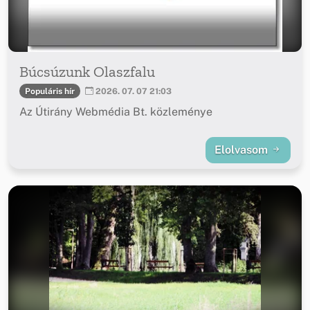
Búcsúzunk Olaszfalu
Populáris hír
2026. 07. 07 21:03
Az Útirány Webmédia Bt. közleménye
Elolvasom