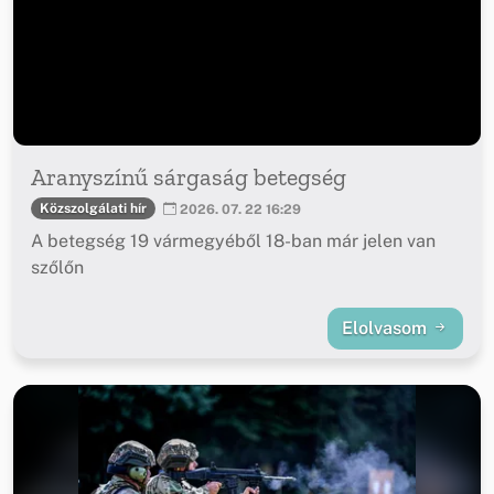
Aranyszínű sárgaság betegség
Közszolgálati hír
2026. 07. 22 16:29
A betegség 19 vármegyéből 18-ban már jelen van
szőlőn
Elolvasom