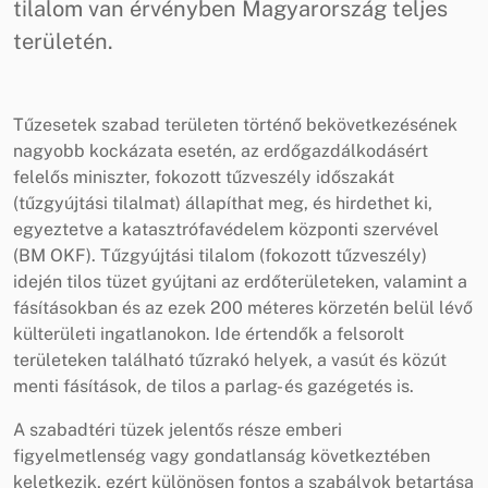
tilalom van érvényben Magyarország teljes
területén.
Tűzesetek szabad területen történő bekövetkezésének
nagyobb kockázata esetén, az erdőgazdálkodásért
felelős miniszter, fokozott tűzveszély időszakát
(tűzgyújtási tilalmat) állapíthat meg, és hirdethet ki,
egyeztetve a katasztrófavédelem központi szervével
(BM OKF). Tűzgyújtási tilalom (fokozott tűzveszély)
idején tilos tüzet gyújtani az erdőterületeken, valamint a
fásításokban és az ezek 200 méteres körzetén belül lévő
külterületi ingatlanokon. Ide értendők a felsorolt
területeken található tűzrakó helyek, a vasút és közút
menti fásítások, de tilos a parlag- és gazégetés is.
A szabadtéri tüzek jelentős része emberi
figyelmetlenség vagy gondatlanság következtében
keletkezik, ezért különösen fontos a szabályok betartása