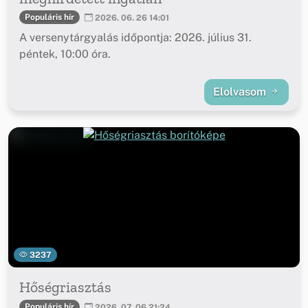
Populáris hír
2026. 06. 26 14:01
A versenytárgyalás időpontja: 2026. július 31.
péntek, 10:00 óra.
Elolvasom
3237
Hőségriasztás
Populáris hír
2026. 07. 06 21:24