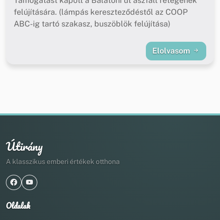
Támogatást kapott a Balatoni út aszfalt rétegének
felújítására. (lámpás kereszteződéstől az COOP
ABC-ig tartó szakasz, buszöblök felújítása)
Elolvasom
Útirány
A klasszikus emberi értékek otthona
Oldalak