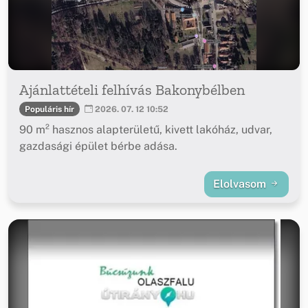
Ajánlattételi felhívás Bakonybélben
Populáris hír
2026. 07. 12 10:52
90 m² hasznos alapterületű, kivett lakóház, udvar,
gazdasági épület bérbe adása.
Elolvasom