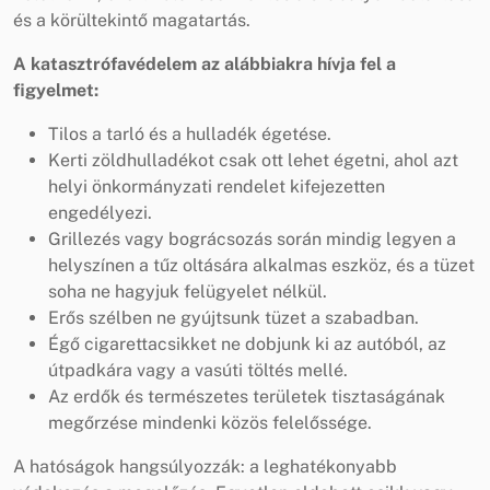
és a körültekintő magatartás.
A katasztrófavédelem az alábbiakra hívja fel a
figyelmet:
Tilos a tarló és a hulladék égetése.
Kerti zöldhulladékot csak ott lehet égetni, ahol azt
helyi önkormányzati rendelet kifejezetten
engedélyezi.
Grillezés vagy bográcsozás során mindig legyen a
helyszínen a tűz oltására alkalmas eszköz, és a tüzet
soha ne hagyjuk felügyelet nélkül.
Erős szélben ne gyújtsunk tüzet a szabadban.
Égő cigarettacsikket ne dobjunk ki az autóból, az
útpadkára vagy a vasúti töltés mellé.
Az erdők és természetes területek tisztaságának
megőrzése mindenki közös felelőssége.
A hatóságok hangsúlyozzák: a leghatékonyabb