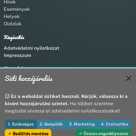
Hírek
Események
Helyek
Oldalak
Kiegészítés
Adatvédelmi nyilatkozat
Impresszum
Kapcsolat
Süti hozzájárulás
+36 20 211 1888
info@utirany.hu
webmaster@utirany.hu
Ez a weboldal sütiket használ. Kérjük, válassza ki a
8419 Csesznek, Vasút u.18.
kívánt hozzájárulási szintet.
Ha többet szeretne
megtudni olvassa el adatvédelmi nyilatkozatunkat!
1. Szükséges
2. Beépülők
3. Marketing
4. Statisztika
© 2026 Útirány Webmédia Bt. — Minden jog fenntartva
Beállítás mentése
Összes engedélyezése
Fejleszti és üzemelteti az Útirány