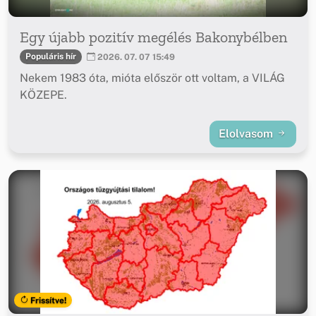
Egy újabb pozitív megélés Bakonybélben
Populáris hír
2026. 07. 07 15:49
Nekem 1983 óta, mióta először ott voltam, a VILÁG
KÖZEPE.
Elolvasom
Frissítve!