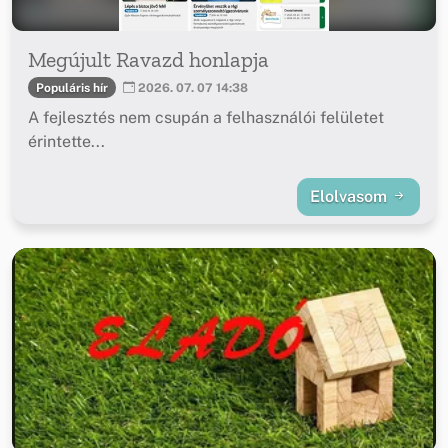
Megújult Ravazd honlapja
Populáris hír
2026. 07. 07 14:38
A fejlesztés nem csupán a felhasználói felületet
érintette...
Elolvasom