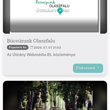
Búcsúzunk Olaszfalu
Populáris hír
2026. 07. 07 21:03
Az Útirány Webmédia Bt. közleménye
Elolvasom