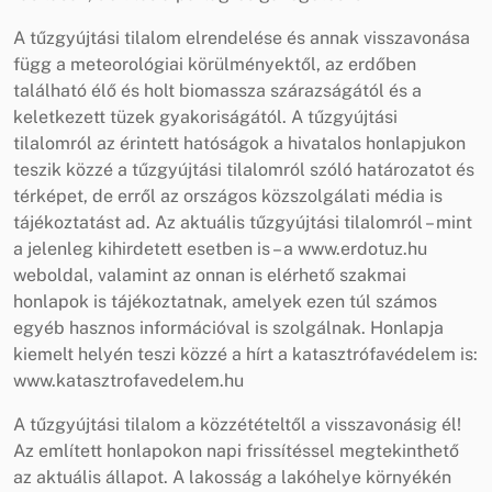
A tűzgyújtási tilalom elrendelése és annak visszavonása
függ a meteorológiai körülményektől, az erdőben
található élő és holt biomassza szárazságától és a
keletkezett tüzek gyakoriságától. A tűzgyújtási
tilalomról az érintett hatóságok a hivatalos honlapjukon
teszik közzé a tűzgyújtási tilalomról szóló határozatot és
térképet, de erről az országos közszolgálati média is
tájékoztatást ad. Az aktuális tűzgyújtási tilalomról – mint
a jelenleg kihirdetett esetben is – a www.erdotuz.hu
weboldal, valamint az onnan is elérhető szakmai
honlapok is tájékoztatnak, amelyek ezen túl számos
egyéb hasznos információval is szolgálnak. Honlapja
kiemelt helyén teszi közzé a hírt a katasztrófavédelem is:
www.katasztrofavedelem.hu
A tűzgyújtási tilalom a közzétételtől a visszavonásig él!
Az említett honlapokon napi frissítéssel megtekinthető
az aktuális állapot. A lakosság a lakóhelye környékén