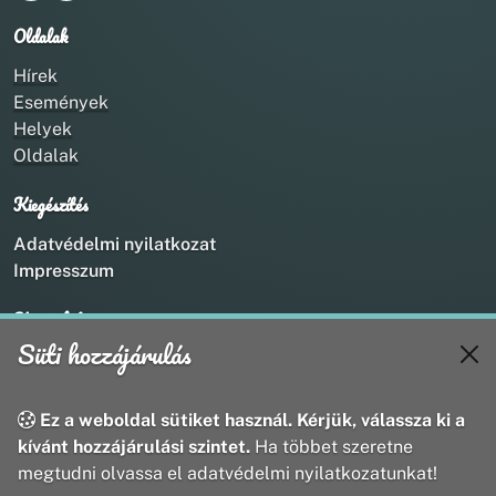
Oldalak
Hírek
Események
Helyek
Oldalak
Kiegészítés
Adatvédelmi nyilatkozat
Impresszum
Kapcsolat
Süti hozzájárulás
+36 20 211 1888
info@utirany.hu
webmaster@utirany.hu
Ez a weboldal sütiket használ. Kérjük, válassza ki a
8419 Csesznek, Vasút u.18.
kívánt hozzájárulási szintet.
Ha többet szeretne
megtudni olvassa el adatvédelmi nyilatkozatunkat!