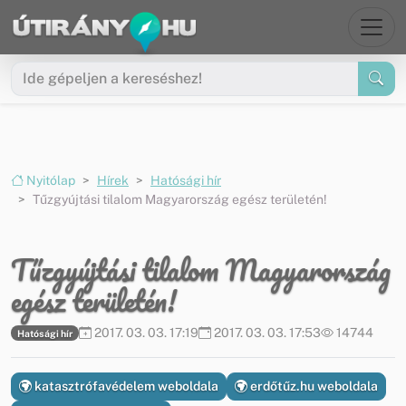
Ugrás a menüre
Ugrás a tartalomra
Nyitólap
Hírek
Hatósági hír
Tűzgyújtási tilalom Magyarország egész területén!
Tűzgyújtási tilalom Magyarország
egész területén!
2017. 03. 03. 17:19
2017. 03. 03. 17:53
14744
Hatósági hír
katasztrófavédelem weboldala
erdőtűz.hu weboldala