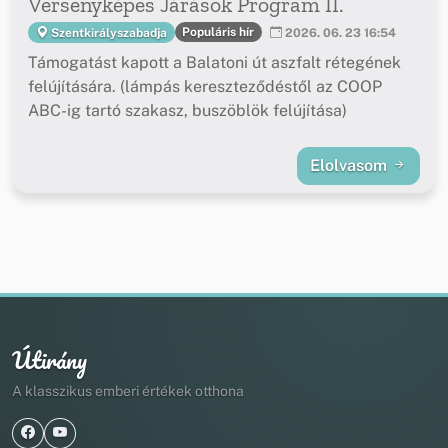
Versenyképes Járások Program II.
Populáris hír
Szentkirályszabadja
2026. 06. 23 16:54
Támogatást kapott a Balatoni út aszfalt rétegének
felújítására. (lámpás kereszteződéstől az COOP
ABC-ig tartó szakasz, buszöblök felújítása)
Elolvasom
Útirány
A klasszikus emberi értékek otthona