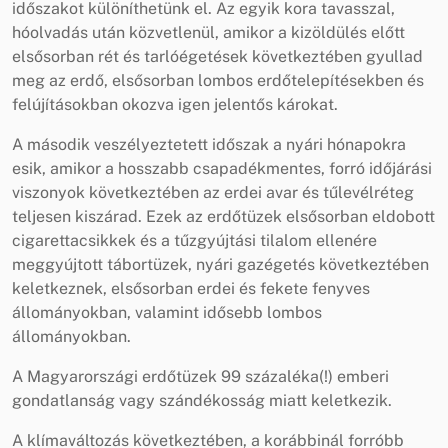
időszakot különíthetünk el. Az egyik kora tavasszal,
hóolvadás után közvetlenül, amikor a kizöldülés előtt
elsősorban rét és tarlóégetések következtében gyullad
meg az erdő, elsősorban lombos erdőtelepítésekben és
felújításokban okozva igen jelentős károkat.
A második veszélyeztetett időszak a nyári hónapokra
esik, amikor a hosszabb csapadékmentes, forró időjárási
viszonyok következtében az erdei avar és tűlevélréteg
teljesen kiszárad. Ezek az erdőtüzek elsősorban eldobott
cigarettacsikkek és a tűzgyújtási tilalom ellenére
meggyújtott tábortüzek, nyári gazégetés következtében
keletkeznek, elsősorban erdei és fekete fenyves
állományokban, valamint idősebb lombos
állományokban.
A Magyarországi erdőtüzek 99 százaléka(!) emberi
gondatlanság vagy szándékosság miatt keletkezik.
A klímaváltozás következtében, a korábbinál forróbb