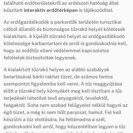
található erdőterületekről az erdészeti hatóság által
készített
interaktív erdőtérképen
is tájékozódhat.
Az erdőgazdálkodók a parkerdők területén turisztikai
célból állandó és biztonságos tűzrakó helyet kötelesek
kialakítani. A kijelölt tűzrakó helyet az erdőgazdálkodó
kötelessége karbantartani és arról is gondoskodnia kell,
hogy az erdőtűz elleni védelemmel kapcsolatos
feltételek biztosítottak legyenek.
A kialakított tűzrakó helyen az alábbi szabályok
betartásával bárki rakhat tüzet, de számos fontos
szempontot figyelembe kell venni. A tűz meggyújtása
előtt a tűzrakó hely környékét meg kell tisztítani a tűz
terjedését lehetővé tevő anyagoktól, levelektől,
faágaktól. Soha nem szabad felügyelet nélkül hagyni az
égő tüzet, a még ki nem hűlt parazsat, hamut. Fel kell
készülni a tűz eloltására, ha feltámadna a szél,
gondoskodni kell arról, hogy készenlétben legyen a tűz