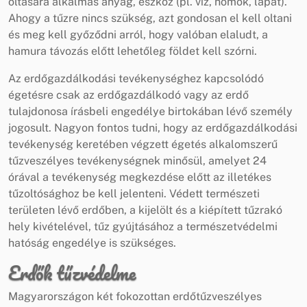
oltására alkalmas anyag, eszköz (pl. víz, homok, lapát).
Ahogy a tűzre nincs szükség, azt gondosan el kell oltani
és meg kell győződni arról, hogy valóban elaludt, a
hamura távozás előtt lehetőleg földet kell szórni.
Az erdőgazdálkodási tevékenységhez kapcsolódó
égetésre csak az erdőgazdálkodó vagy az erdő
tulajdonosa írásbeli engedélye birtokában lévő személy
jogosult. Nagyon fontos tudni, hogy az erdőgazdálkodási
tevékenység keretében végzett égetés alkalomszerű
tűzveszélyes tevékenységnek minősül, amelyet 24
órával a tevékenység megkezdése előtt az illetékes
tűzoltósághoz be kell jelenteni. Védett természeti
területen lévő erdőben, a kijelölt és a kiépített tűzrakó
hely kivételével, tűz gyújtásához a természetvédelmi
hatóság engedélye is szükséges.
Erdők tűzvédelme
Magyarországon két fokozottan erdőtűzveszélyes