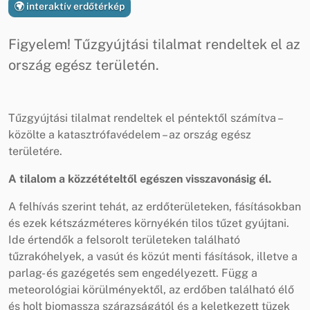
interaktív erdőtérkép
Figyelem! Tűzgyújtási tilalmat rendeltek el az
ország egész területén.
Tűzgyújtási tilalmat rendeltek el péntektől számítva –
közölte a katasztrófavédelem – az ország egész
területére.
A tilalom a közzétételtől egészen visszavonásig él.
A felhívás szerint tehát, az erdőterületeken, fásításokban
és ezek kétszázméteres környékén tilos tűzet gyújtani.
Ide értendők a felsorolt területeken található
tűzrakóhelyek, a vasút és közút menti fásítások, illetve a
parlag- és gazégetés sem engedélyezett. Függ a
meteorológiai körülményektől, az erdőben található élő
és holt biomassza szárazságától és a keletkezett tüzek