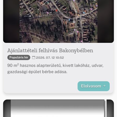
Ajánlattételi felhívás Bakonybélben
Populáris hír
2026. 07. 12 10:52
90 m² hasznos alapterületű, kivett lakóház, udvar,
gazdasági épület bérbe adása.
Elolvasom