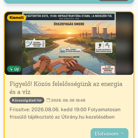
Kiemelt
Új!
Figyelő! Közös felelősségünk az energia
és a víz
Közszolgálati hír
2026. 08. 06 18:48
Frissítve: 2026.08.06. kedd 19:00 Folyamatosan
frissülő tájékoztató az Útirány.hu kezelésében
Elolvasom