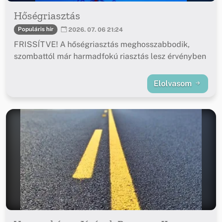
Hőségriasztás
Populáris hír
2026. 07. 06 21:24
FRISSÍTVE! A hőségriasztás meghosszabbodik,
szombattól már harmadfokú riasztás lesz érvényben
Elolvasom