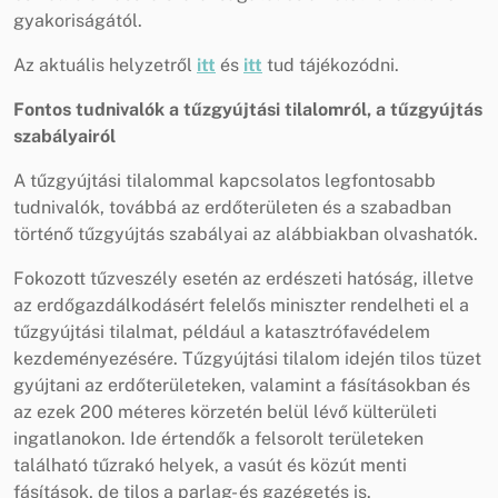
gyakoriságától.
Az aktuális helyzetről
itt
és
itt
tud tájékozódni.
Fontos tudnivalók a tűzgyújtási tilalomról, a tűzgyújtás
szabályairól
A tűzgyújtási tilalommal kapcsolatos legfontosabb
tudnivalók, továbbá az erdőterületen és a szabadban
történő tűzgyújtás szabályai az alábbiakban olvashatók.
Fokozott tűzveszély esetén az erdészeti hatóság, illetve
az erdőgazdálkodásért felelős miniszter rendelheti el a
tűzgyújtási tilalmat, például a katasztrófavédelem
kezdeményezésére. Tűzgyújtási tilalom idején tilos tüzet
gyújtani az erdőterületeken, valamint a fásításokban és
az ezek 200 méteres körzetén belül lévő külterületi
ingatlanokon. Ide értendők a felsorolt területeken
található tűzrakó helyek, a vasút és közút menti
fásítások, de tilos a parlag- és gazégetés is.