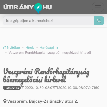
Ugrás a menüre
Ugrás a tartalomra
Nyitólap
Hírek
Hatósági hír
Veszprémi Rendőrkapitányság bűnmegelőzési hírlevél
Veszprémi Rendőrkapitányság
bűnmegelőzési hírlevél
2020. 10. 30. 08:07
2020. 10. 30. 08:07
7160
Hatósági hír
Veszprém, Bajcsy-Zsilinszky utca 2.