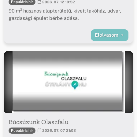
Populáris hír
2026. 07. 12 10:52
90 m² hasznos alapterületű, kivett lakóház, udvar,
gazdasági épület bérbe adása.
Elolvasom
Búcsúzunk Olaszfalu
Populáris hír
2026. 07. 07 21:03