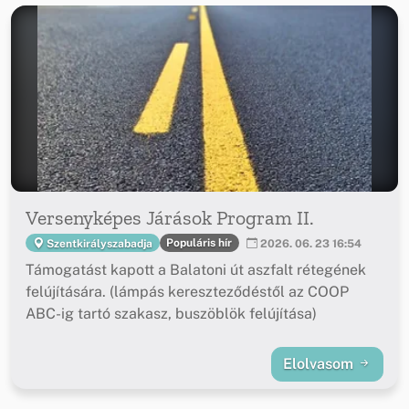
Versenyképes Járások Program II.
Populáris hír
Szentkirályszabadja
2026. 06. 23 16:54
Támogatást kapott a Balatoni út aszfalt rétegének
felújítására. (lámpás kereszteződéstől az COOP
ABC-ig tartó szakasz, buszöblök felújítása)
Elolvasom