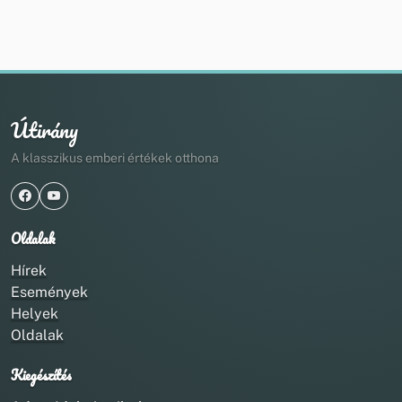
Útirány
A klasszikus emberi értékek otthona
Oldalak
Hírek
Események
Helyek
Oldalak
Kiegészítés