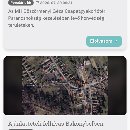
Populáris hír
2026. 07. 29 09:31
Az MH Böszörményi Géza Csapatgyakorlótér
Parancsnokság kezelésében lévő honvédségi
területeken.
Elolvasom
Ajánlattételi felhívás Bakonybélben