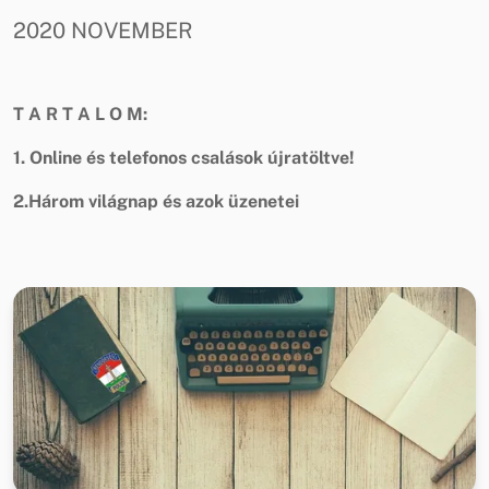
2020 NOVEMBER
T A R T A L O M:
1. Online és telefonos csalások újratöltve!
2.Három világnap és azok üzenetei