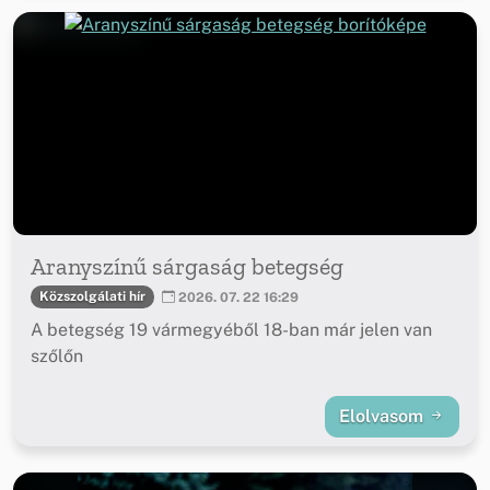
Aranyszínű sárgaság betegség
Közszolgálati hír
2026. 07. 22 16:29
A betegség 19 vármegyéből 18-ban már jelen van
szőlőn
Elolvasom