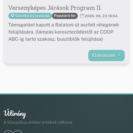
Versenyképes Járások Program II.
Populáris hír
Szentkirályszabadja
2026. 06. 23 16:54
Támogatást kapott a Balatoni út aszfalt rétegének
felújítására. (lámpás kereszteződéstől az COOP
ABC-ig tartó szakasz, buszöblök felújítása)
Elolvasom
Útirány
A klasszikus emberi értékek otthona