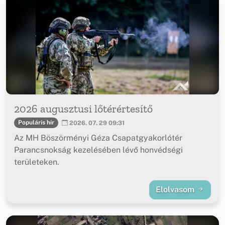
2026 augusztusi lőtérértesítő
Populáris hír
2026. 07. 29 09:31
Az MH Böszörményi Géza Csapatgyakorlótér
Parancsnokság kezelésében lévő honvédségi
területeken.
Elolvasom