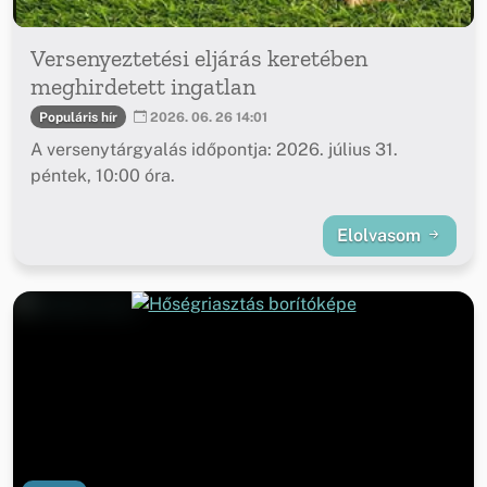
Versenyeztetési eljárás keretében
meghirdetett ingatlan
Populáris hír
2026. 06. 26 14:01
A versenytárgyalás időpontja: 2026. július 31.
péntek, 10:00 óra.
Elolvasom