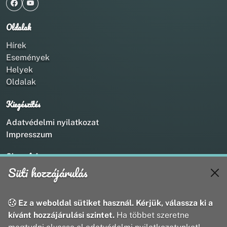
Oldalak
Hírek
Események
Helyek
Oldalak
Kiegészítés
Adatvédelmi nyilatkozat
Impresszum
Kapcsolat
Süti hozzájárulás
+36 20 211 1888
info@utirany.hu
webmaster@utirany.hu
Ez a weboldal sütiket használ. Kérjük, válassza ki a
8419 Csesznek, Vasút u.18.
kívánt hozzájárulási szintet.
Ha többet szeretne