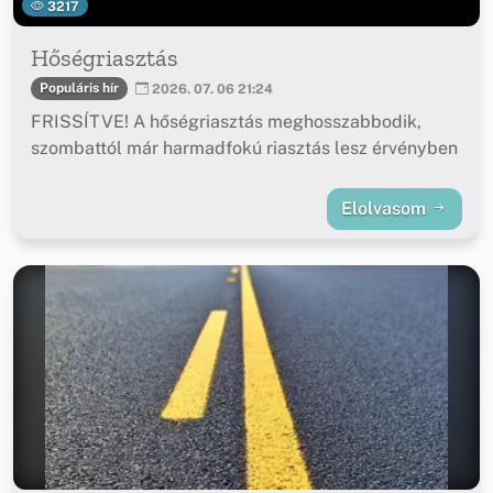
3217
Hőségriasztás
Populáris hír
2026. 07. 06 21:24
FRISSÍTVE! A hőségriasztás meghosszabbodik,
szombattól már harmadfokú riasztás lesz érvényben
Elolvasom