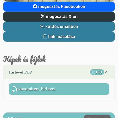
megosztás Facebookon
megosztás X-en
küldés emailben
link másolása
Képek és fájlok
Hírlevél PDF
1 fájl
Novemberi_hirlevel