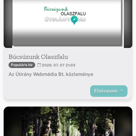
Búcsúzunk Olaszfalu
Populáris hír
2026. 07. 07 21:03
Az Útirány Webmédia Bt. közleménye
Elolvasom