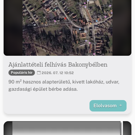
Ajánlattételi felhívás Bakonybélben
Populáris hír
2026. 07. 12 10:52
90 m² hasznos alapterületű, kivett lakóház, udvar,
gazdasági épület bérbe adása.
Elolvasom