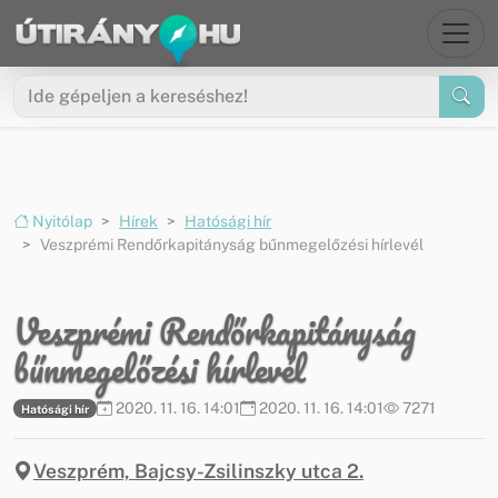
Ugrás a menüre
Ugrás a tartalomra
Nyitólap
Hírek
Hatósági hír
Veszprémi Rendőrkapitányság bűnmegelőzési hírlevél
Veszprémi Rendőrkapitányság
bűnmegelőzési hírlevél
2020. 11. 16. 14:01
2020. 11. 16. 14:01
7271
Hatósági hír
Veszprém, Bajcsy-Zsilinszky utca 2.