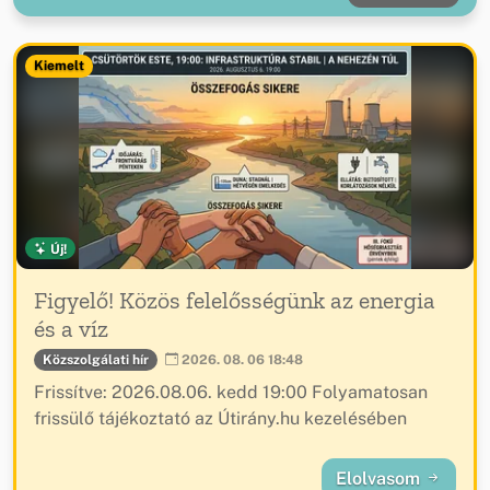
Kiemelt
Új!
Figyelő! Közös felelősségünk az energia
és a víz
Közszolgálati hír
2026. 08. 06 18:48
Frissítve: 2026.08.06. kedd 19:00 Folyamatosan
frissülő tájékoztató az Útirány.hu kezelésében
Elolvasom