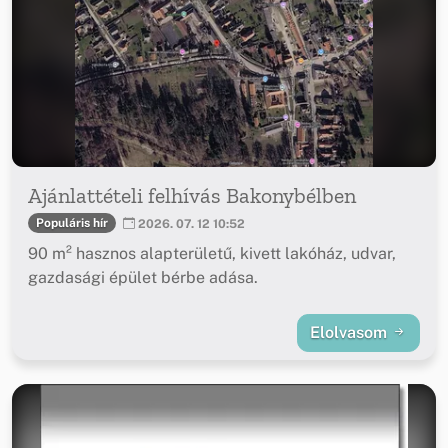
Ajánlattételi felhívás Bakonybélben
Populáris hír
2026. 07. 12 10:52
90 m² hasznos alapterületű, kivett lakóház, udvar,
gazdasági épület bérbe adása.
Elolvasom