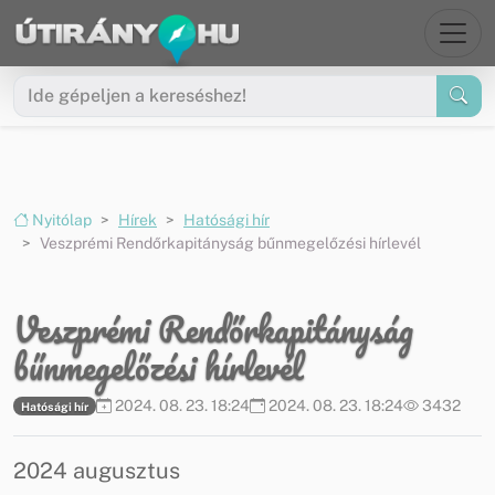
Ugrás a menüre
Ugrás a tartalomra
Nyitólap
Hírek
Hatósági hír
Veszprémi Rendőrkapitányság bűnmegelőzési hírlevél
Veszprémi Rendőrkapitányság
bűnmegelőzési hírlevél
2024. 08. 23. 18:24
2024. 08. 23. 18:24
3432
Hatósági hír
2024 augusztus