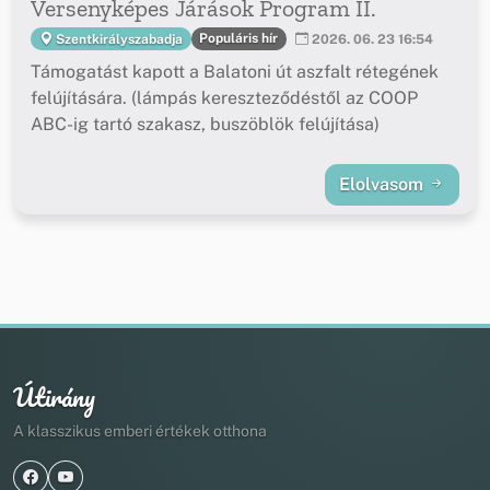
Versenyképes Járások Program II.
Populáris hír
Szentkirályszabadja
2026. 06. 23 16:54
Támogatást kapott a Balatoni út aszfalt rétegének
felújítására. (lámpás kereszteződéstől az COOP
ABC-ig tartó szakasz, buszöblök felújítása)
Elolvasom
Útirány
A klasszikus emberi értékek otthona