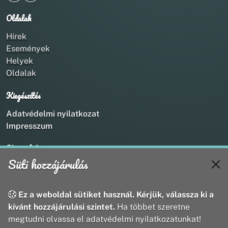
Oldalak
Hírek
Események
Helyek
Oldalak
Kiegészítés
Adatvédelmi nyilatkozat
Impresszum
Kapcsolat
Süti hozzájárulás
+36 20 211 1888
info@utirany.hu
webmaster@utirany.hu
Ez a weboldal sütiket használ. Kérjük, válassza ki a
8419 Csesznek, Vasút u.18.
kívánt hozzájárulási szintet.
Ha többet szeretne
megtudni olvassa el adatvédelmi nyilatkozatunkat!