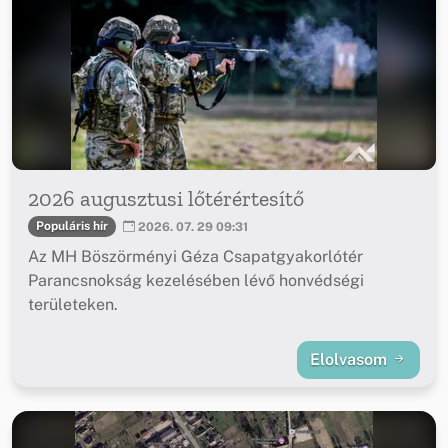
2026 augusztusi lőtérértesítő
Populáris hír
2026. 07. 29 09:31
Az MH Böszörményi Géza Csapatgyakorlótér
Parancsnokság kezelésében lévő honvédségi
területeken.
Elolvasom