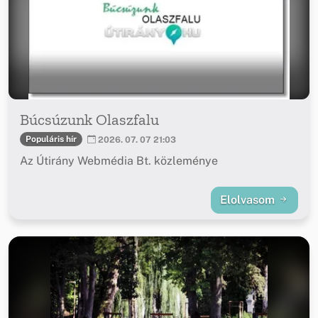
Búcsúzunk Olaszfalu
Populáris hír
2026. 07. 07 21:03
Az Útirány Webmédia Bt. közleménye
Elolvasom