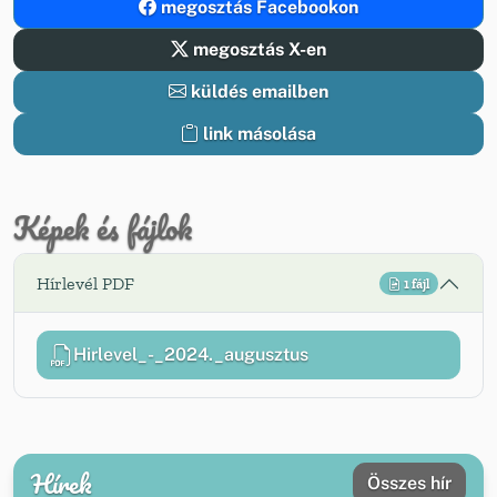
megosztás Facebookon
megosztás X-en
küldés emailben
link másolása
Képek és fájlok
Hírlevél PDF
1 fájl
Hirlevel_-_2024._augusztus
Hírek
Összes hír