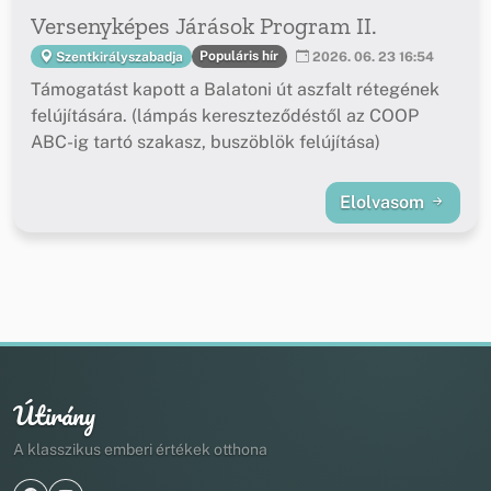
Versenyképes Járások Program II.
Populáris hír
Szentkirályszabadja
2026. 06. 23 16:54
Támogatást kapott a Balatoni út aszfalt rétegének
felújítására. (lámpás kereszteződéstől az COOP
ABC-ig tartó szakasz, buszöblök felújítása)
Elolvasom
Útirány
A klasszikus emberi értékek otthona