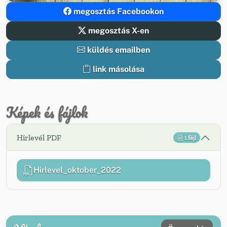
megosztás Facebookon
megosztás X-en
küldés emailben
link másolása
Képek és fájlok
Hírlevél PDF
1 fájl
Hirlevel_oktober_2022