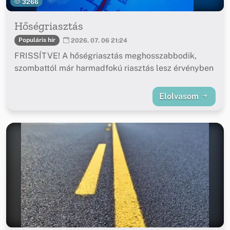
3266
Hőségriasztás
Populáris hír
2026. 07. 06 21:24
FRISSÍTVE! A hőségriasztás meghosszabbodik,
szombattól már harmadfokú riasztás lesz érvényben
Elolvasom