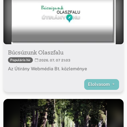
Búcsúzunk Olaszfalu
Populáris hír
2026. 07. 07 21:03
Az Útirány Webmédia Bt. közleménye
Elolvasom