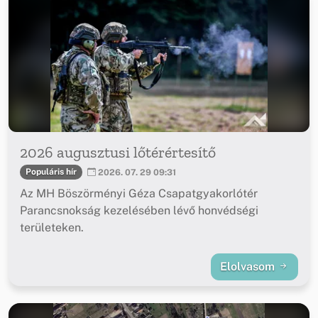
2026 augusztusi lőtérértesítő
Populáris hír
2026. 07. 29 09:31
Az MH Böszörményi Géza Csapatgyakorlótér
Parancsnokság kezelésében lévő honvédségi
területeken.
Elolvasom