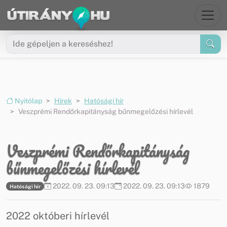
Ugrás a menüre
Ugrás a tartalomra
Nyitólap
Hírek
Hatósági hír
Veszprémi Rendőrkapitányság bűnmegelőzési hírlevél
Veszprémi Rendőrkapitányság
bűnmegelőzési hírlevél
2022. 09. 23. 09:13
2022. 09. 23. 09:13
1879
Hatósági hír
2022 októberi hírlevél