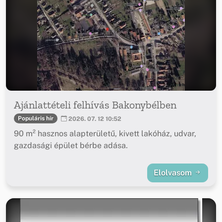
Ajánlattételi felhívás Bakonybélben
Populáris hír
2026. 07. 12 10:52
90 m² hasznos alapterületű, kivett lakóház, udvar,
gazdasági épület bérbe adása.
Elolvasom