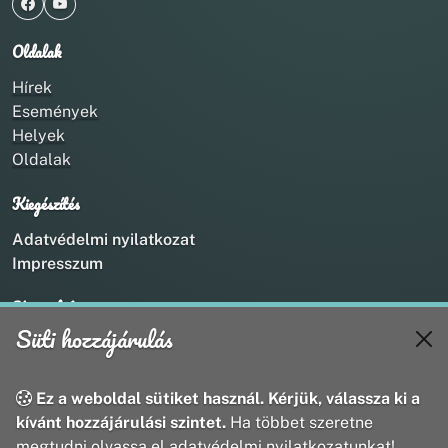
Oldalak
Hírek
Események
Helyek
Oldalak
Kiegészítés
Adatvédelmi nyilatkozat
Impresszum
Kapcsolat
Süti hozzájárulás
+36 20 211 1888
info@utirany.hu
webmaster@utirany.hu
Ez a weboldal sütiket használ. Kérjük, válassza ki a
8419 Csesznek, Vasút u.18.
kívánt hozzájárulási szintet.
Ha többet szeretne
megtudni olvassa el adatvédelmi nyilatkozatunkat!