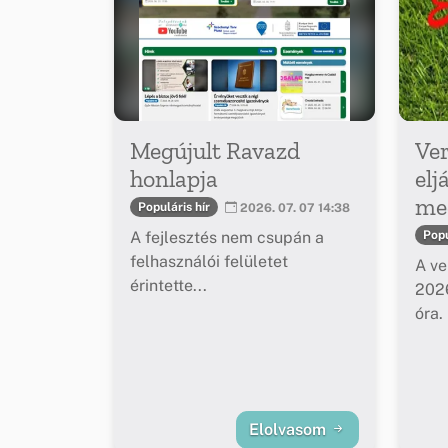
Megújult Ravazd
Ver
honlapja
elj
meg
Populáris hír
2026. 07. 07 14:38
A fejlesztés nem csupán a
Popu
felhasználói felületet
A ve
érintette...
2026
óra.
Elolvasom