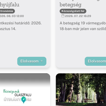
hyújfalu
betegség
ztronómia
Közszolgálati hír
26. 08. 03 12:00
2026. 07. 22 16:29
ntkezési határidő: 2026.
A betegség 19 vármegyéb
sztus 14.
18-ban már jelen van szől
Elolvasom
Elolvaso