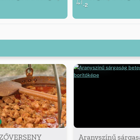
-2
ZŐVERSENY
Aranyszínű sárgas