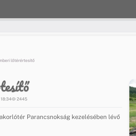
beri lőtérértesítő
tesítő
 18:34
2445
korlótér Parancsnokság kezelésében lévő