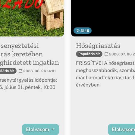
3146
senyeztetési
Hőségriasztás
árás keretében
Populáris hír
2026. 07. 06 2
hirdetett ingatlan
FRISSÍTVE! A hőségriaszt
meghosszabbodik, szomba
láris hír
2026. 06. 26 14:01
már harmadfokú riasztás l
rsenytárgyalás időpontja:
érvényben
. július 31. péntek, 10:00
Elolvasom
Elolvaso