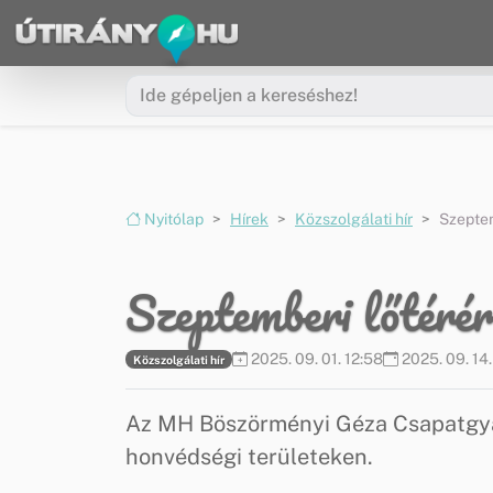
Ugrás a menüre
Ugrás a tartalomra
Nyitólap
Hírek
Közszolgálati hír
Szeptem
Szeptemberi lőtérér
2025. 09. 01. 12:58
2025. 09. 14.
Közszolgálati hír
Az MH Böszörményi Géza Csapatgya
honvédségi területeken.