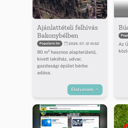
Ajánlattételi felhívás
Bú
Bakonybélben
Popu
Az Ú
Populáris hír
2026. 07. 12 10:52
köz
90 m² hasznos alapterületű,
kivett lakóház, udvar,
gazdasági épület bérbe
adása.
Elolvasom