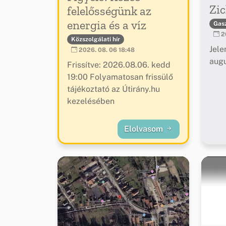
Zic
felelősségünk az
energia és a víz
Gas
20
Közszolgálati hír
Jele
2026. 08. 06 18:48
augu
Frissítve: 2026.08.06. kedd
19:00 Folyamatosan frissülő
tájékoztató az Útirány.hu
kezelésében
Elolvasom