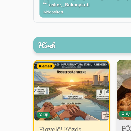
asker,_Bakonykuti
Módosított
Hírek
Kiemelt
Új!
Új!
FŐ
Figyelő! Közös