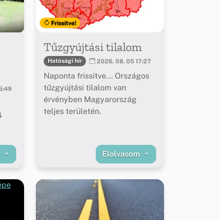
Frissítve!
Tűzgyújtási tilalom
Hatósági hír
2026. 08. 05 17:27
Naponta frissítve... Országos
tűzgyújtási tilalom van
5:49
érvényben Magyarország
teljes területén.
G
m
Elolvasom