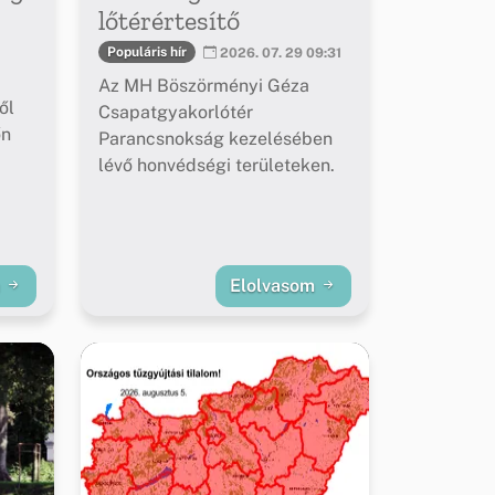
lőtérértesítő
Populáris hír
2026. 07. 29 09:31
Az MH Böszörményi Géza
ől
Csapatgyakorlótér
őn
Parancsnokság kezelésében
lévő honvédségi területeken.
m
Elolvasom