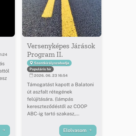
Versenyképes Járások
Program II.
1:24
ás
Szentkirályszabadja
Populáris hír
ttól
2026. 06. 23 16:54
esz
Támogatást kapott a Balatoni
út aszfalt rétegének
felújítására. (lámpás
kereszteződéstől az COOP
ABC-ig tartó szakasz,
buszöblök felújítása)
m
Elolvasom