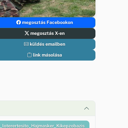
megosztás Facebookon
megosztás X-en
küldés emailben
link másolása
loterertesito_Hajmasker_Kikepzobazis