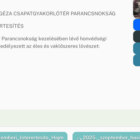
GÉZA CSAPATGYAKORLÓTÉR PARANCSNOKSÁG
RTESÍTÉS
 Parancsnokság kezelésében lévő honvédségi
gedélyezett az éles és vaklőszeres lövészet:
mberi_loterertesito_Hajm
2025._szeptember_havi_