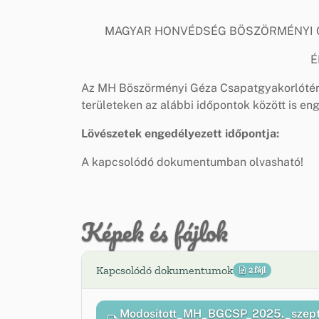
MAGYAR HONVÉDSÉG BÖSZÖRMÉNYI 
É
Az MH Böszörményi Géza Csapatgyakorlótér
területeken az alábbi időpontok között is en
Lövészetek engedélyezett időpontja:
A kapcsolódó dokumentumban olvasható!
Képek és fájlok
Kapcsolódó dokumentumok
2 fájl
Modositott_MH_BGCSP_2025._szepte