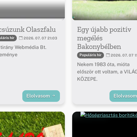
csúzunk Olaszfalu
Egy újabb pozitív
megélés
láris hír
2026. 07. 07 21:03
Bakonybélben
tirány Webmédia Bt.
leménye
Populáris hír
2026. 07. 07 1
Nekem 1983 óta, mióta
először ott voltam, a VILÁ
KÖZEPE.
Elolvasom
Elolvaso