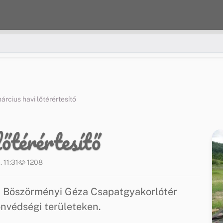
árcius havi lőtérértesítő
lőtérértesítő
 11:31
1208
MH Böszörményi Géza Csapatgyakorlótér
nvédségi területeken.