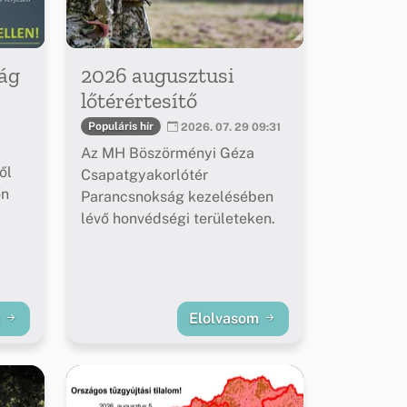
ág
2026 augusztusi
lőtérértesítő
Populáris hír
2026. 07. 29 09:31
Az MH Böszörményi Géza
ől
Csapatgyakorlótér
őn
Parancsnokság kezelésében
lévő honvédségi területeken.
m
Elolvasom