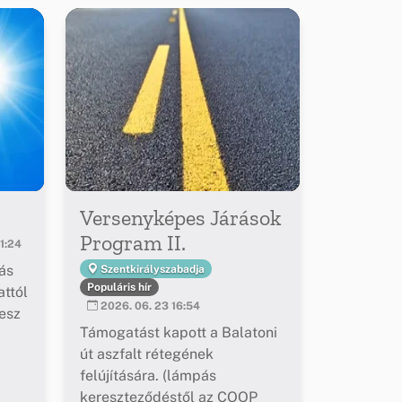
Versenyképes Járások
Program II.
1:24
ás
Szentkirályszabadja
Populáris hír
ttól
2026. 06. 23 16:54
esz
Támogatást kapott a Balatoni
út aszfalt rétegének
felújítására. (lámpás
kereszteződéstől az COOP