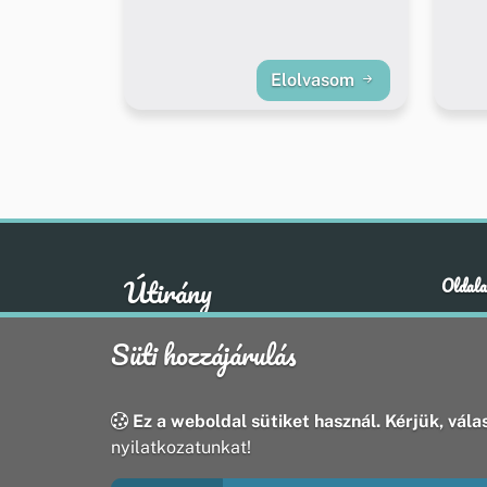
Elolvasom
Útirány
Oldala
Hírek
A klasszikus emberi értékek otthona
Süti hozzájárulás
Esem
Hely
Oldal
Ez a weboldal sütiket használ. Kérjük, válas
nyilatkozatunkat!