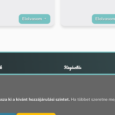
Elolvasom
Elolvaso
k
Kiegészítés
Adatvédelmi nyilatkozat
ények
Impresszum
ek
ak
sza ki a kívánt hozzájárulási szintet.
Ha többet szeretne meg