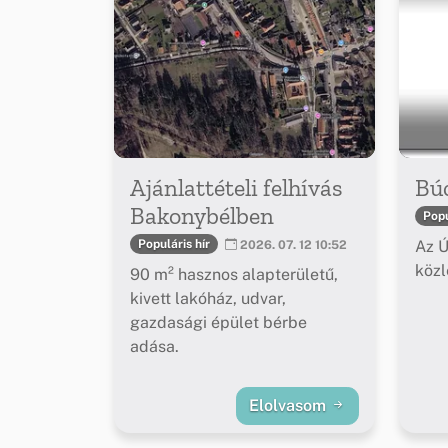
Ajánlattételi felhívás
Bú
Bakonybélben
Popu
Az Ú
Populáris hír
2026. 07. 12 10:52
köz
90 m² hasznos alapterületű,
kivett lakóház, udvar,
gazdasági épület bérbe
adása.
Elolvasom