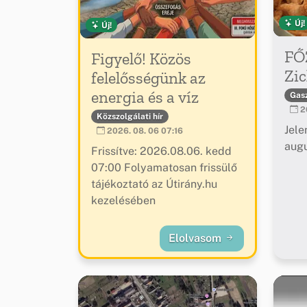
Új!
Új!
FŐ
Figyelő! Közös
Zic
felelősségünk az
energia és a víz
Gas
20
Közszolgálati hír
Jele
2026. 08. 06 07:16
augu
Frissítve: 2026.08.06. kedd
07:00 Folyamatosan frissülő
tájékoztató az Útirány.hu
kezelésében
Elolvasom