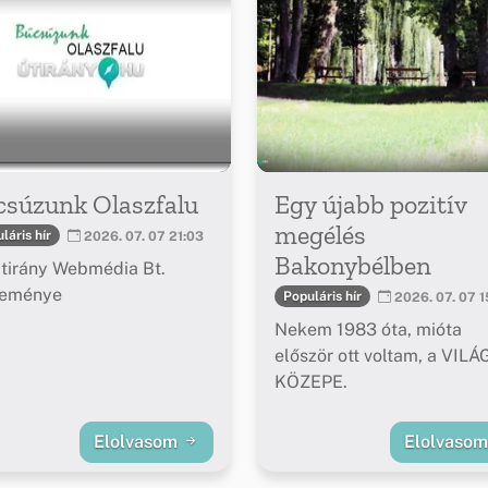
csúzunk Olaszfalu
Egy újabb pozitív
megélés
láris hír
2026. 07. 07 21:03
Bakonybélben
tirány Webmédia Bt.
leménye
Populáris hír
2026. 07. 07 1
Nekem 1983 óta, mióta
először ott voltam, a VILÁ
KÖZEPE.
Elolvasom
Elolvaso