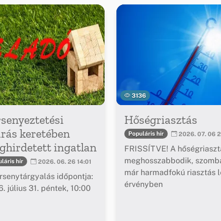
3136
senyeztetési
Hőségriasztás
árás keretében
Populáris hír
2026. 07. 06 2
hirdetett ingatlan
FRISSÍTVE! A hőségriaszt
meghosszabbodik, szomba
láris hír
2026. 06. 26 14:01
már harmadfokú riasztás l
rsenytárgyalás időpontja:
érvényben
. július 31. péntek, 10:00