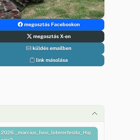
megosztás Facebookon
megosztás X-en
küldés emailben
link másolása
026._marcius_havi_loterertesito_Haj