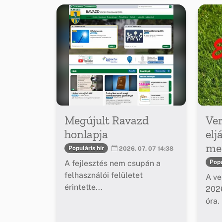
Megújult Ravazd
Ver
honlapja
elj
meg
Populáris hír
2026. 07. 07 14:38
A fejlesztés nem csupán a
Popu
felhasználói felületet
A ve
érintette...
2026
óra.