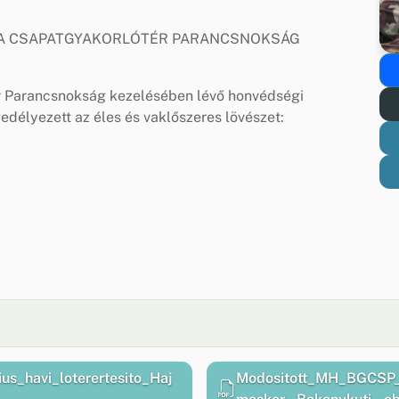
A CSAPATGYAKORLÓTÉR PARANCSNOKSÁG
 Parancsnokság kezelésében lévő honvédségi
gedélyezett az éles és vaklőszeres lövészet:
_havi_loterertesito_Haj
Modositott_MH_BGCSP_2