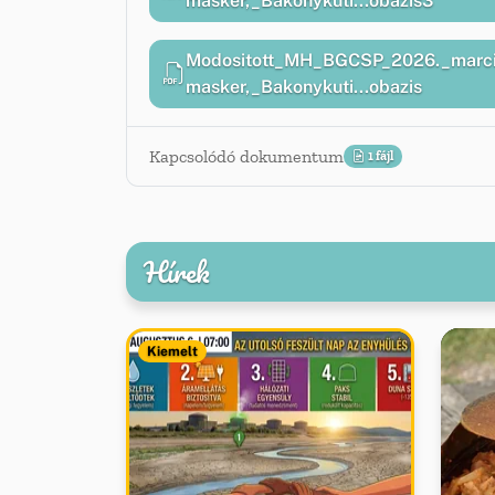
masker,_Bakonykuti...obazis3
Modositott_MH_BGCSP_2026._marcius
masker,_Bakonykuti...obazis
Kapcsolódó dokumentum
1 fájl
Hírek
Kiemelt