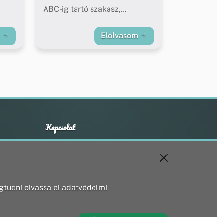
ABC-ig tartó szakasz,
buszöblök felújítása)
m
Elolvasom
Kapcsolat
+36 20 211 1888
info@utirany.hu
webmaster@utirany.hu
8419 Csesznek, Vasút u.18.
tudni olvassa el adatvédelmi