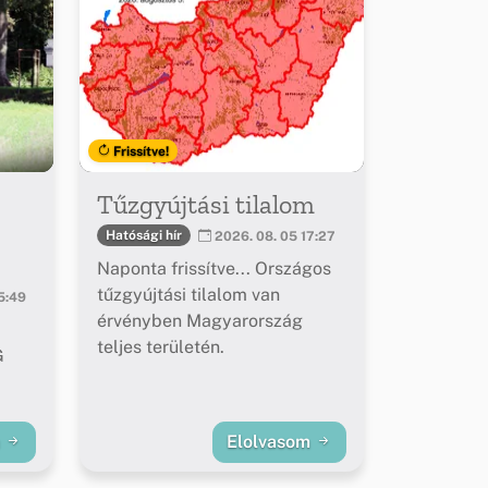
Frissítve!
Tűzgyújtási tilalom
Hatósági hír
2026. 08. 05 17:27
Naponta frissítve... Országos
tűzgyújtási tilalom van
5:49
érvényben Magyarország
teljes területén.
G
m
Elolvasom