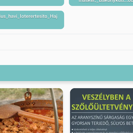
masker,_Bakonykuti...o
_havi_loterertesito_Haj