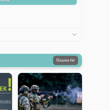
bazis2
Összes hír