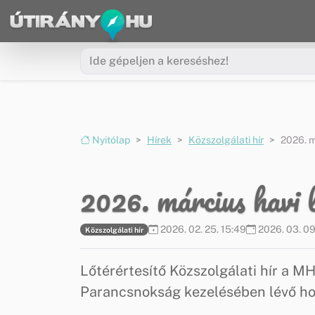
Ugrás a menüre
Ugrás a tartalomra
Nyitólap
Hírek
Közszolgálati hír
2026. m
2026. március havi 
2026. 02. 25. 15:49
2026. 03. 09.
Közszolgálati hír
Lőtérértesítő Közszolgálati hír a 
Parancsnokság kezelésében lévő ho