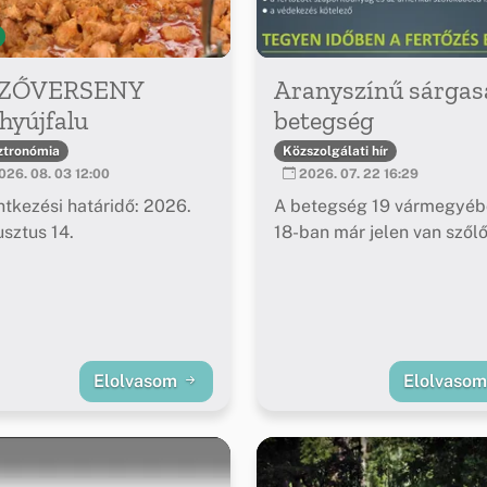
ZŐVERSENY
Aranyszínű sárgas
hyújfalu
betegség
ztronómia
Közszolgálati hír
26. 08. 03 12:00
2026. 07. 22 16:29
ntkezési határidő: 2026.
A betegség 19 vármegyéb
sztus 14.
18-ban már jelen van szől
Elolvasom
Elolvaso