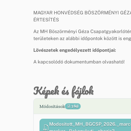
MAGYAR HONVÉDSÉG BÖSZÖRMÉNYI GÉZ
ÉRTESÍTÉS
Az MH Böszörményi Géza Csapatgyakorlótér
területeken az alábbi időpontok között is en
Lövészetek engedélyezett időpontjai:
A kapcsolódó dokumentumban olvasható!
Képek és fájlok
Módosítások
3 fájl
Modositott_MH_BGCSP_2026._marcius