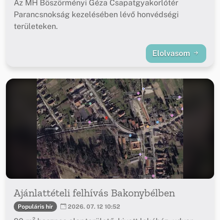
Az MH Böszörményi Géza Csapatgyakorlótér
Parancsnokság kezelésében lévő honvédségi
területeken.
Elolvasom
Ajánlattételi felhívás Bakonybélben
Populáris hír
2026. 07. 12 10:52