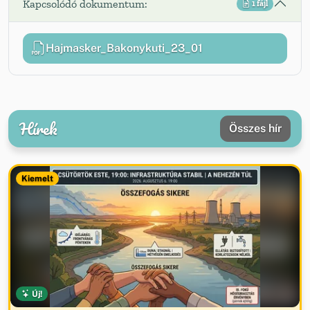
Kapcsolódó dokumentum:
1 fájl
Hajmasker_Bakonykuti_23_01
Hírek
Összes hír
Kiemelt
Új!