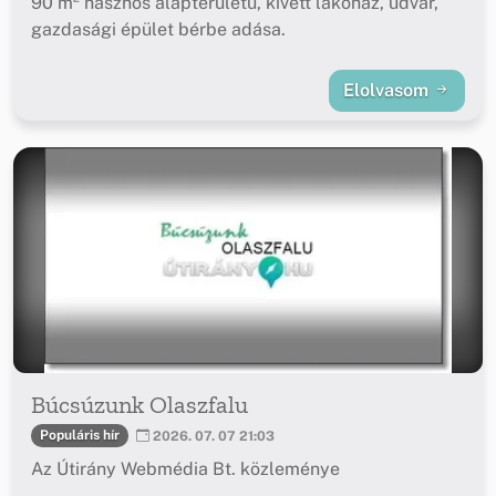
90 m² hasznos alapterületű, kivett lakóház, udvar,
gazdasági épület bérbe adása.
Elolvasom
Búcsúzunk Olaszfalu
Populáris hír
2026. 07. 07 21:03
Az Útirány Webmédia Bt. közleménye