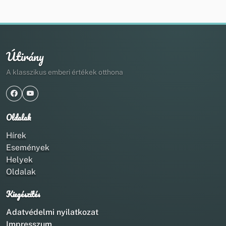
Útirány
A klasszikus emberi értékek otthona
Oldalak
Hírek
Események
Helyek
Oldalak
Kiegészítés
Adatvédelmi nyilatkozat
Impresszum