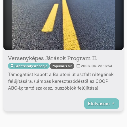
Versenyképes Járások Program II.
Populáris hír
Szentkirályszabadja
2026. 06. 23 16:54
Támogatást kapott a Balatoni út aszfalt rétegének
felújítására. (lámpás kereszteződéstől az COOP
ABC-ig tartó szakasz, buszöblök felújítása)
Elolvasom