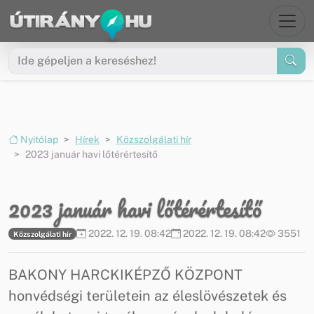
Ugrás a menüre
Ugrás a tartalomra
Nyitólap
Hírek
Közszolgálati hír
2023 január havi lőtérértesítő
2023 január havi lőtérértesítő
2022. 12. 19. 08:42
2022. 12. 19. 08:42
3551
Közszolgálati hír
BAKONY HARCKIKÉPZŐ KÖZPONT
honvédségi területein az éleslövészetek és