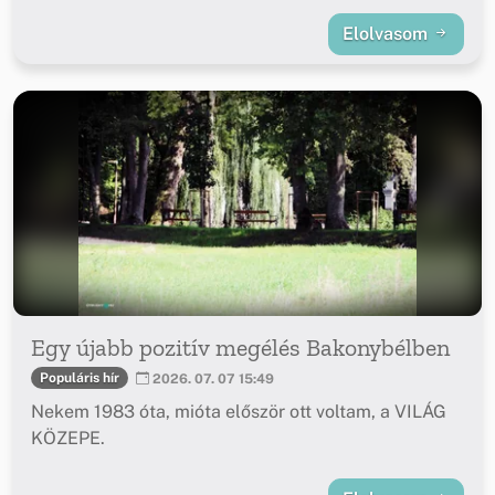
Elolvasom
Egy újabb pozitív megélés Bakonybélben
Populáris hír
2026. 07. 07 15:49
Nekem 1983 óta, mióta először ott voltam, a VILÁG
KÖZEPE.