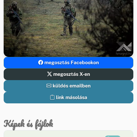
megosztás Facebookon
megosztás X-en
küldés emailben
link másolása
Képek és fájlok