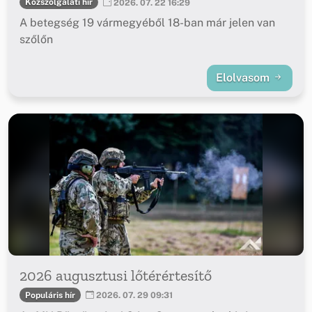
Közszolgálati hír
2026. 07. 22 16:29
A betegség 19 vármegyéből 18-ban már jelen van
szőlőn
Elolvasom
2026 augusztusi lőtérértesítő
Populáris hír
2026. 07. 29 09:31