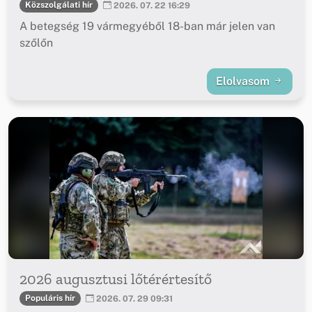
Közszolgálati hír
2026. 07. 22 16:29
A betegség 19 vármegyéből 18-ban már jelen van
szőlőn
Elolvasom
2026 augusztusi lőtérértesítő
Populáris hír
2026. 07. 29 09:31