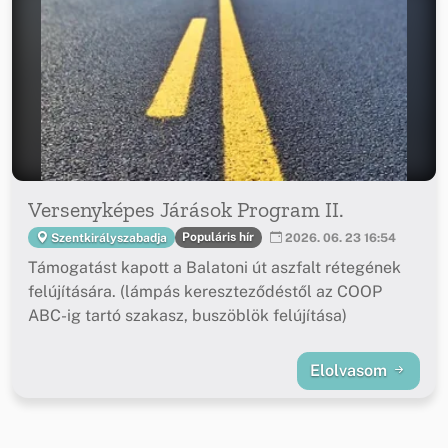
Versenyképes Járások Program II.
Populáris hír
Szentkirályszabadja
2026. 06. 23 16:54
Támogatást kapott a Balatoni út aszfalt rétegének
felújítására. (lámpás kereszteződéstől az COOP
ABC-ig tartó szakasz, buszöblök felújítása)
Elolvasom