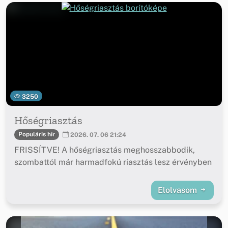
3250
Hőségriasztás
Populáris hír
2026. 07. 06 21:24
FRISSÍTVE! A hőségriasztás meghosszabbodik,
szombattól már harmadfokú riasztás lesz érvényben
Elolvasom