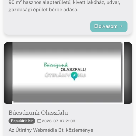
90 m² hasznos alapterületű, kivett lakóház, udvar,
gazdasági épület bérbe adása.
Elolvasom
Búcsúzunk Olaszfalu
Populáris hír
2026. 07. 07 21:03
Az Útirány Webmédia Bt. közleménye