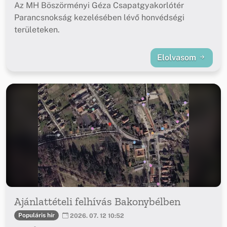
Az MH Böszörményi Géza Csapatgyakorlótér
Parancsnokság kezelésében lévő honvédségi
területeken.
Elolvasom
Ajánlattételi felhívás Bakonybélben
Populáris hír
2026. 07. 12 10:52