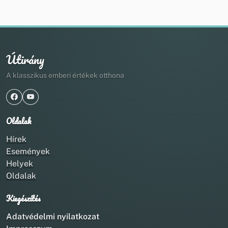
Útirány
A klasszikus emberi értékek otthona
Oldalak
Hírek
Események
Helyek
Oldalak
Kiegészítés
Adatvédelmi nyilatkozat