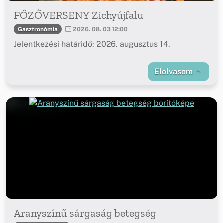
FŐZŐVERSENY Zichyújfalu
Gasztronómia
2026. 08. 03 12:00
Jelentkezési határidő: 2026. augusztus 14.
Elolvasom
Aranyszínű sárgaság betegség