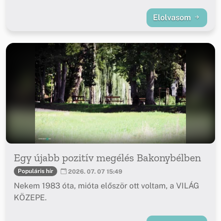
Elolvasom
Egy újabb pozitív megélés Bakonybélben
Populáris hír
2026. 07. 07 15:49
Nekem 1983 óta, mióta először ott voltam, a VILÁG
KÖZEPE.