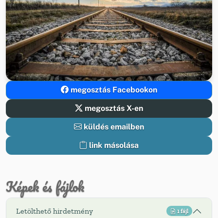
megosztás Facebookon
megosztás X-en
küldés emailben
link másolása
Képek és fájlok
Letölthető hirdetmény
1 fájl