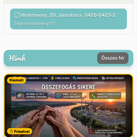
Hirdetmeny_20_Janoshaza_0420-0423-2
Teljes hirdetmény ITT
Hírek
Összes hír
Kiemelt
Frissítve!