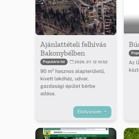
Ajánlattételi felhívás
Bú
Bakonybélben
Popu
Az Ú
Populáris hír
2026. 07. 12 10:52
köz
90 m² hasznos alapterületű,
kivett lakóház, udvar,
gazdasági épület bérbe
adása.
Elolvasom