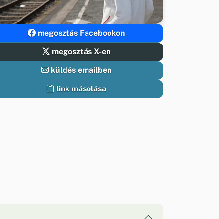
megosztás Facebookon
megosztás X-en
küldés emailben
link másolása