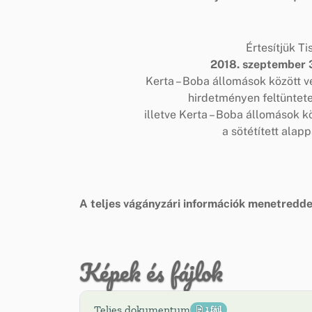
Értesítjük Ti
2018. szeptember 3
Kerta – Boba állomások között v
hirdetményen feltüntet
illetve Kerta – Boba állomások 
a sötétített alapp
A teljes vágányzári információk menetredde
Képek és fájlok
Teljes dokumentum
1 fájl