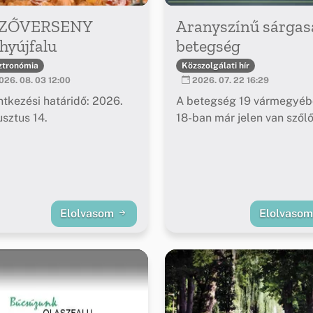
ZŐVERSENY
Aranyszínű sárgas
hyújfalu
betegség
ztronómia
Közszolgálati hír
26. 08. 03 12:00
2026. 07. 22 16:29
ntkezési határidő: 2026.
A betegség 19 vármegyéb
sztus 14.
18-ban már jelen van szől
Elolvasom
Elolvaso