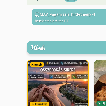
MAV_vaganyzari_hirdetmeny-4
betekintés,letöltés ITT
Hírek
Kiemelt
Új!
Frissítve!