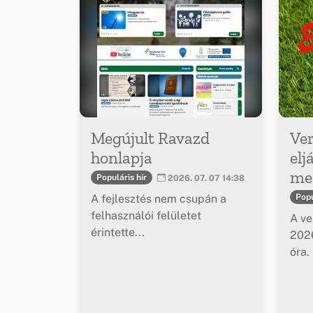
Megújult Ravazd
Ver
honlapja
elj
meg
Populáris hír
2026. 07. 07 14:38
A fejlesztés nem csupán a
Popu
felhasználói felületet
A ve
érintette...
2026
óra.