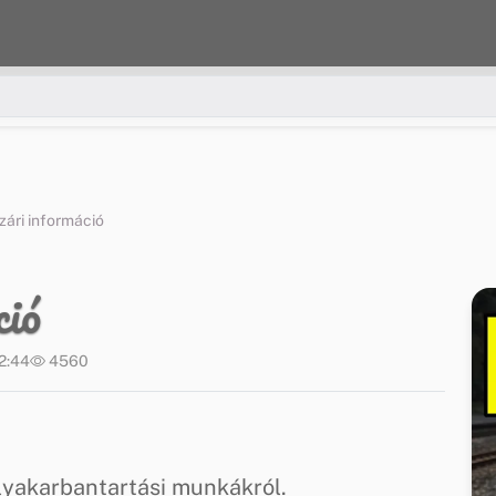
ári információ
ció
12:44
4560
lyakarbantartási munkákról.