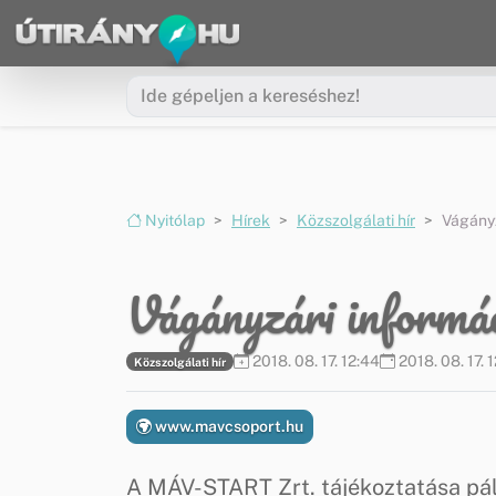
Ugrás a menüre
Ugrás a tartalomra
Nyitólap
Hírek
Közszolgálati hír
Vágányz
Vágányzári informá
2018. 08. 17. 12:44
2018. 08. 17. 
Közszolgálati hír
www.mavcsoport.hu
A MÁV-START Zrt. tájékoztatása pá