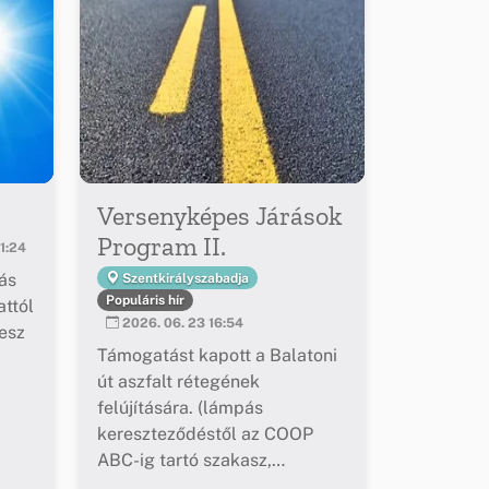
Versenyképes Járások
Program II.
1:24
ás
Szentkirályszabadja
Populáris hír
ttól
2026. 06. 23 16:54
esz
Támogatást kapott a Balatoni
út aszfalt rétegének
felújítására. (lámpás
kereszteződéstől az COOP
ABC-ig tartó szakasz,
buszöblök felújítása)