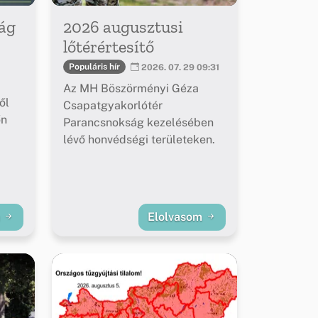
ág
2026 augusztusi
lőtérértesítő
Populáris hír
2026. 07. 29 09:31
Az MH Böszörményi Géza
ől
Csapatgyakorlótér
őn
Parancsnokság kezelésében
lévő honvédségi területeken.
m
Elolvasom