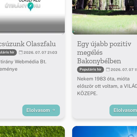
csúzunk Olaszfalu
Egy újabb pozitív
megélés
láris hír
2026. 07. 07 21:03
Bakonybélben
tirány Webmédia Bt.
leménye
Populáris hír
2026. 07. 07 1
Nekem 1983 óta, mióta
először ott voltam, a VILÁ
KÖZEPE.
Elolvasom
Elolvaso