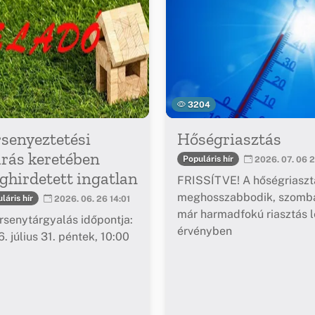
3204
senyeztetési
Hőségriasztás
árás keretében
Populáris hír
2026. 07. 06 2
hirdetett ingatlan
FRISSÍTVE! A hőségriaszt
meghosszabbodik, szomba
láris hír
2026. 06. 26 14:01
már harmadfokú riasztás l
rsenytárgyalás időpontja:
érvényben
. július 31. péntek, 10:00