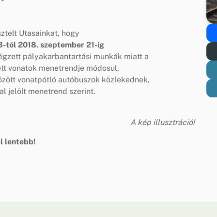
sztelt Utasainkat, hogy
-tól 2018. szeptember 21-ig
égzett pályakarbantartási munkák miatt a
ett vonatok menetrendje módosul,
között vonatpótló autóbuszok közlekednek,
al jelölt menetrend szerint.
A kép illusztráció!
l lentebb!