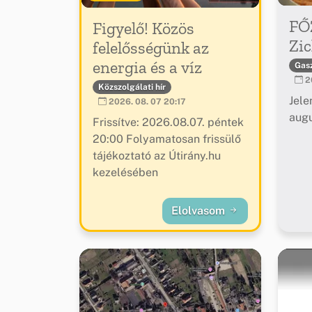
FŐ
Figyelő! Közös
Zic
felelősségünk az
energia és a víz
Gas
20
Közszolgálati hír
Jele
2026. 08. 07 20:17
augu
Frissítve: 2026.08.07. péntek
20:00 Folyamatosan frissülő
tájékoztató az Útirány.hu
kezelésében
Elolvasom