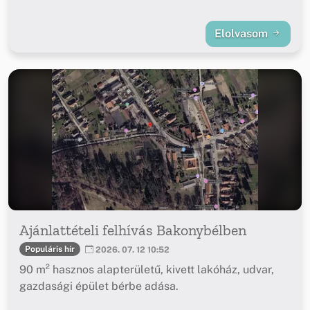
Elolvasom
Ajánlattételi felhívás Bakonybélben
Populáris hír
2026. 07. 12 10:52
90 m² hasznos alapterületű, kivett lakóház, udvar,
gazdasági épület bérbe adása.