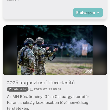
Elolvasom
2026 augusztusi lőtérértesítő
Populáris hír
2026. 07. 29 09:31
Az MH Böszörményi Géza Csapatgyakorlótér
Parancsnokság kezelésében lévő honvédségi
területeken.