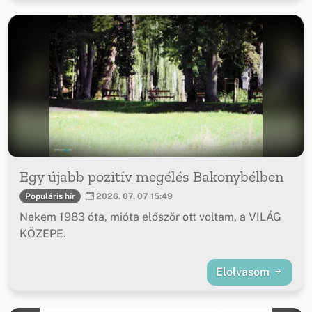
Egy újabb pozitív megélés Bakonybélben
Populáris hír
2026. 07. 07 15:49
Nekem 1983 óta, mióta először ott voltam, a VILÁG
KÖZEPE.
Elolvasom