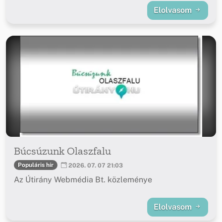
Elolvasom
Búcsúzunk Olaszfalu
Populáris hír
2026. 07. 07 21:03
Az Útirány Webmédia Bt. közleménye
Elolvasom