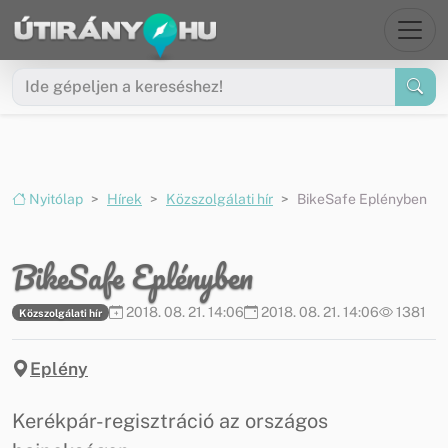
Ugrás a menüre
Ugrás a tartalomra
Nyitólap
Hírek
Közszolgálati hír
BikeSafe Eplényben
BikeSafe Eplényben
2018. 08. 21. 14:06
2018. 08. 21. 14:06
1381
Közszolgálati hír
Eplény
Kerékpár-regisztráció az országos