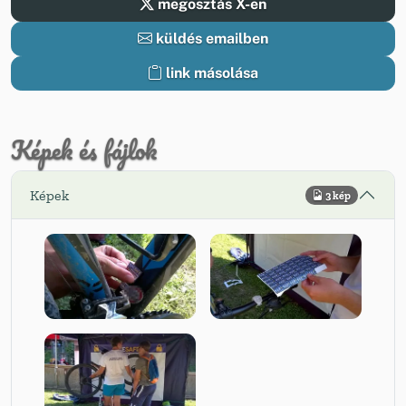
megosztás X-en
küldés emailben
link másolása
Képek és fájlok
Képek
3 kép