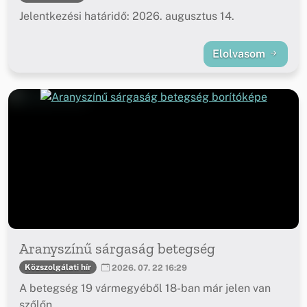
Jelentkezési határidő: 2026. augusztus 14.
Elolvasom
Aranyszínű sárgaság betegség
Közszolgálati hír
2026. 07. 22 16:29
A betegség 19 vármegyéből 18-ban már jelen van
szőlőn