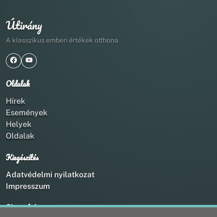
Útirány
A klasszikus emberi értékek otthona
Oldalak
Hírek
Események
Helyek
Oldalak
Kiegészítés
Adatvédelmi nyilatkozat
Impresszum
Kapcsolat