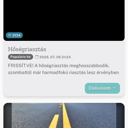
3134
Hőségriasztás
Populáris hír
2026. 07. 06 21:24
FRISSÍTVE! A hőségriasztás meghosszabbodik,
szombattól már harmadfokú riasztás lesz érvényben
Elolvasom