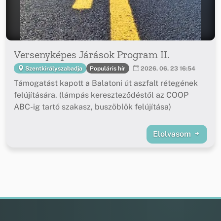
Versenyképes Járások Program II.
Populáris hír
Szentkirályszabadja
2026. 06. 23 16:54
Támogatást kapott a Balatoni út aszfalt rétegének
felújítására. (lámpás kereszteződéstől az COOP
ABC-ig tartó szakasz, buszöblök felújítása)
Elolvasom