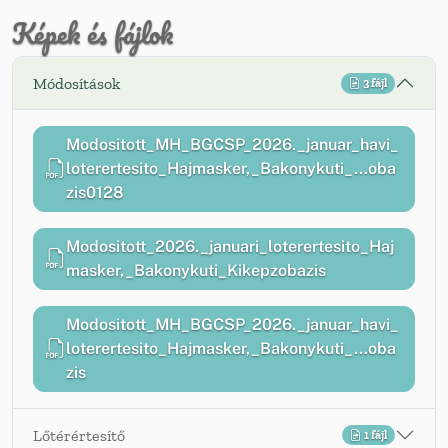
Képek és fájlok
Módosítások
3 fájl
Modositott_MH_BGCSP_2026._januar_havi_
loterertesito_Hajmasker,_Bakonykuti_...oba
zis0128
Modositott_2026._januari_loterertesito_Haj
masker,_Bakonykuti_Kikepzobazis
Modositott_MH_BGCSP_2026._januar_havi_
loterertesito_Hajmasker,_Bakonykuti_...oba
zis
Lőtérértesítő
1 fájl