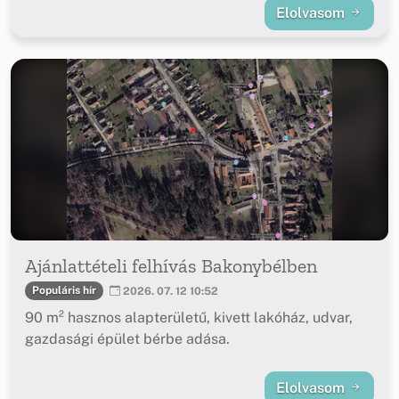
Elolvasom
Ajánlattételi felhívás Bakonybélben
Populáris hír
2026. 07. 12 10:52
90 m² hasznos alapterületű, kivett lakóház, udvar,
gazdasági épület bérbe adása.
Elolvasom