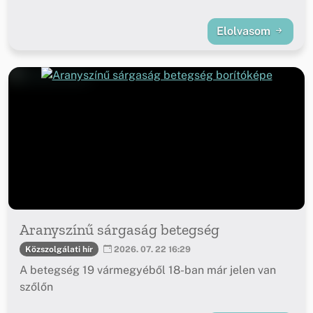
Elolvasom
Aranyszínű sárgaság betegség
Közszolgálati hír
2026. 07. 22 16:29
A betegség 19 vármegyéből 18-ban már jelen van
szőlőn