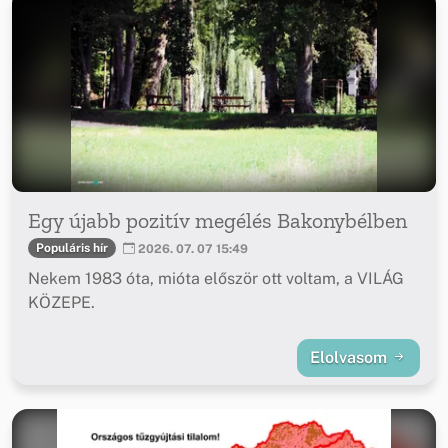
Egy újabb pozitív megélés Bakonybélben
Populáris hír
2026. 07. 07 15:49
Nekem 1983 óta, mióta először ott voltam, a VILÁG
KÖZEPE.
Elolvasom