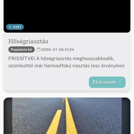
3197
Hőségriasztás
Populáris hír
2026. 07. 06 21:24
FRISSÍTVE! A hőségriasztás meghosszabbodik,
szombattól már harmadfokú riasztás lesz érvényben
Elolvasom