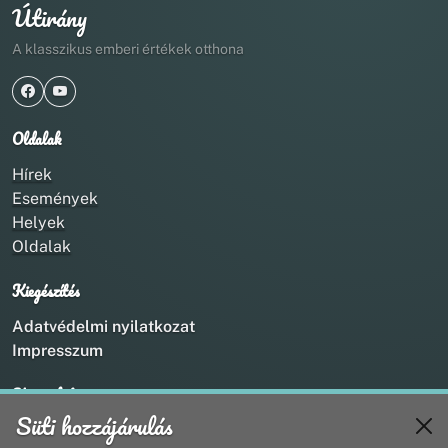
Útirány
A klasszikus emberi értékek otthona
Oldalak
Hírek
Események
Helyek
Oldalak
Kiegészítés
Adatvédelmi nyilatkozat
Impresszum
Kapcsolat
Süti hozzájárulás
+36 20 211 1888