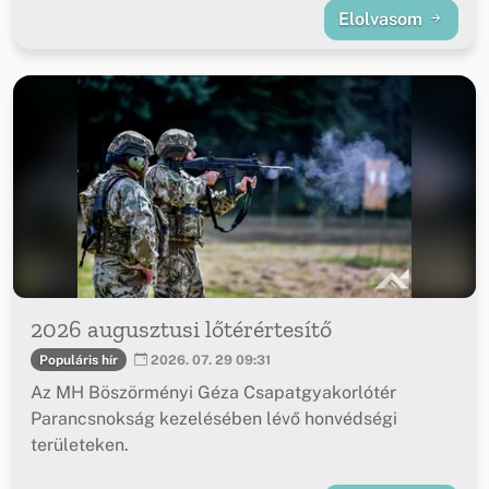
Elolvasom
2026 augusztusi lőtérértesítő
Populáris hír
2026. 07. 29 09:31
Az MH Böszörményi Géza Csapatgyakorlótér
Parancsnokság kezelésében lévő honvédségi
területeken.