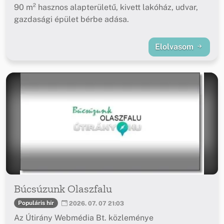
90 m² hasznos alapterületű, kivett lakóház, udvar,
gazdasági épület bérbe adása.
Elolvasom
Búcsúzunk Olaszfalu
Populáris hír
2026. 07. 07 21:03
Az Útirány Webmédia Bt. közleménye