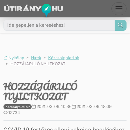
Ugrás a menüre
Ugrás a tartalomra
Nyitólap
Hírek
Közszolgálati hír
HOZZÁJÁRULÓ NYILTKOZAT
HOZZÁJÁRULÓ
NYILTKOZAT
2021. 03. 09. 10:36
2021. 03. 09. 18:09
Közszolgálati hír
12734
COVID-19 fertőzés elleni vakcina beadásához