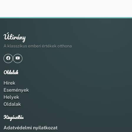
Útirány
A klasszikus emberi értékek otthona
Oldalak
Hírek
Események
Helyek
Oldalak
Kiegészítés
Adatvédelmi nyilatkozat