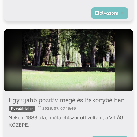
Elolvasom
Egy újabb pozitív megélés Bakonybélben
Populáris hír
2026. 07. 07 15:49
Nekem 1983 óta, mióta először ott voltam, a VILÁG
KÖZEPE.