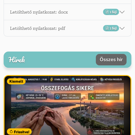
Letölthető nyilatkozat: docx
1 fájl
Letölthető nyilatkozat: pdf
1 fájl
Hírek
Összes hír
Kiemelt
Frissítve!