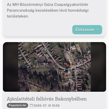
Az MH Böszörményi Géza Csapatgyakorlótér
Parancsnokság kezelésében lévő honvédségi
területeken.
Elolvasom
Ajánlattételi felhívás Bakonybélben
Populáris hír
2026. 07. 12 10:52