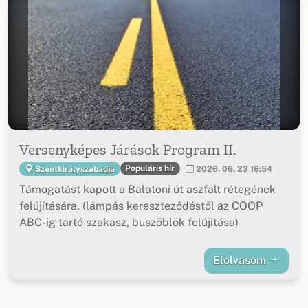
Versenyképes Járások Program II.
Populáris hír
Szentkirályszabadja
2026. 06. 23 16:54
Támogatást kapott a Balatoni út aszfalt rétegének
felújítására. (lámpás kereszteződéstől az COOP
ABC-ig tartó szakasz, buszöblök felújítása)
Elolvasom