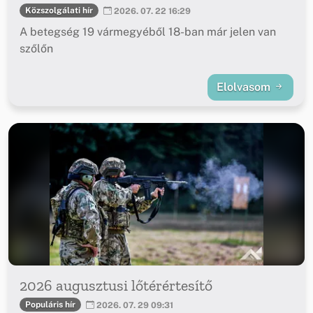
Közszolgálati hír
2026. 07. 22 16:29
A betegség 19 vármegyéből 18-ban már jelen van
szőlőn
Elolvasom
2026 augusztusi lőtérértesítő
Populáris hír
2026. 07. 29 09:31