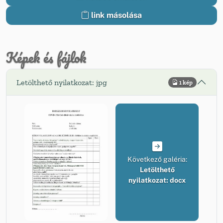
link másolása
Képek és fájlok
Letölthető nyilatkozat: jpg
1 kép
Következő galéria:
Letölthető
nyilatkozat: docx