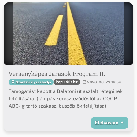
Versenyképes Járások Program II.
Populáris hír
Szentkirályszabadja
2026. 06. 23 16:54
Támogatást kapott a Balatoni út aszfalt rétegének
felújítására. (lámpás kereszteződéstől az COOP
ABC-ig tartó szakasz, buszöblök felújítása)
Elolvasom