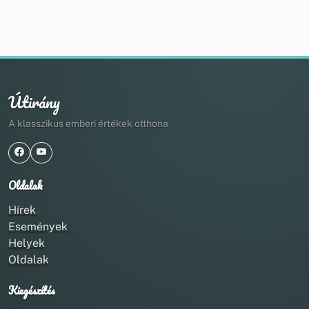
Útirány
A klasszikus emberi értékek otthona
Oldalak
Hírek
Események
Helyek
Oldalak
Kiegészítés