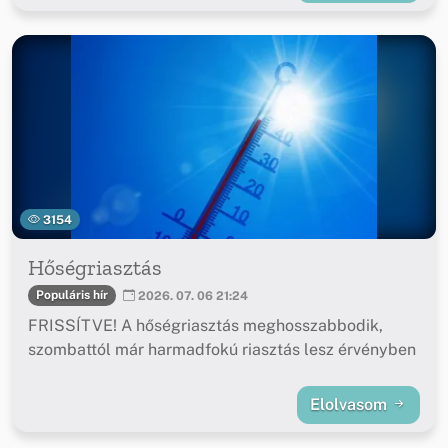
3154
Hőségriasztás
Populáris hír
2026. 07. 06 21:24
FRISSÍTVE! A hőségriasztás meghosszabbodik,
szombattól már harmadfokú riasztás lesz érvényben
Elolvasom