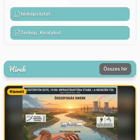
térképvázlat
Terkep_Kiralykut
Hírek
Összes hír
Kiemelt