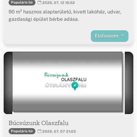
Populáris hír
2026. 07. 12 10:52
90 m² hasznos alapterületű, kivett lakóház, udvar,
gazdasági épület bérbe adása.
Elolvasom
Búcsúzunk Olaszfalu
Populáris hír
2026. 07. 07 21:03