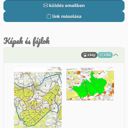
küldés emailben
link másolása
Képek és fájlok
2 kép
2 fájl