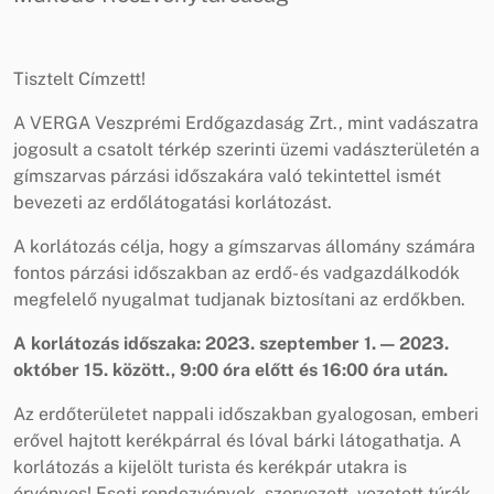
Tisztelt Címzett!
A VERGA Veszprémi Erdőgazdaság Zrt., mint vadászatra
jogosult a csatolt térkép szerinti üzemi vadászterületén a
gímszarvas párzási időszakára való tekintettel ismét
bevezeti az erdőlátogatási korlátozást.
A korlátozás célja, hogy a gímszarvas állomány számára
fontos párzási időszakban az erdő- és vadgazdálkodók
megfelelő nyugalmat tudjanak biztosítani az erdőkben.
A korlátozás időszaka: 2023. szeptember 1. — 2023.
október 15. között., 9:00 óra előtt és 16:00 óra után.
Az erdőterületet nappali időszakban gyalogosan, emberi
erővel hajtott kerékpárral és lóval bárki látogathatja. A
korlátozás a kijelölt turista és kerékpár utakra is
érvényes! Eseti rendezvények, szervezett, vezetett túrák