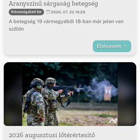
Aranyszínű sárgaság betegség
Közszolgálati hír
2026. 07. 22 16:29
A betegség 19 vármegyéből 18-ban már jelen van
szőlőn
Elolvasom
2026 augusztusi lőtérértesítő