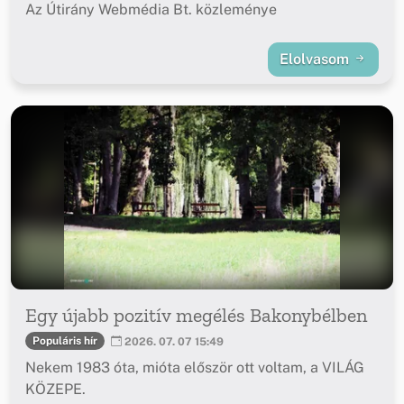
Az Útirány Webmédia Bt. közleménye
Elolvasom
Egy újabb pozitív megélés Bakonybélben
Populáris hír
2026. 07. 07 15:49
Nekem 1983 óta, mióta először ott voltam, a VILÁG
KÖZEPE.