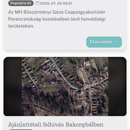
Populáris hír
2026. 07. 29 09:31
Az MH Böszörményi Géza Csapatgyakorlótér
Parancsnokság kezelésében lévő honvédségi
területeken.
Elolvasom
Ajánlattételi felhívás Bakonybélben