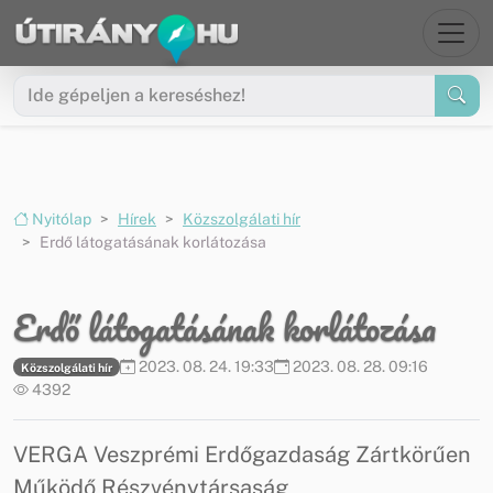
Ugrás a menüre
Ugrás a tartalomra
Nyitólap
Hírek
Közszolgálati hír
Erdő látogatásának korlátozása
Erdő látogatásának korlátozása
2023. 08. 24. 19:33
2023. 08. 28. 09:16
Közszolgálati hír
4392
VERGA Veszprémi Erdőgazdaság Zártkörűen
Működő Részvénytársaság