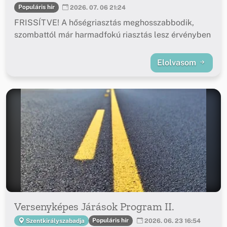
Populáris hír
2026. 07. 06 21:24
FRISSÍTVE! A hőségriasztás meghosszabbodik,
szombattól már harmadfokú riasztás lesz érvényben
Elolvasom
Versenyképes Járások Program II.
Populáris hír
Szentkirályszabadja
2026. 06. 23 16:54