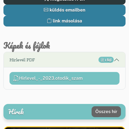
küldés emailben
link másolása
Képek és fájlok
Hírlevél PDF
1 fájl
Hirlevel_-_2023.otodik_szam
Hírek
Összes hír