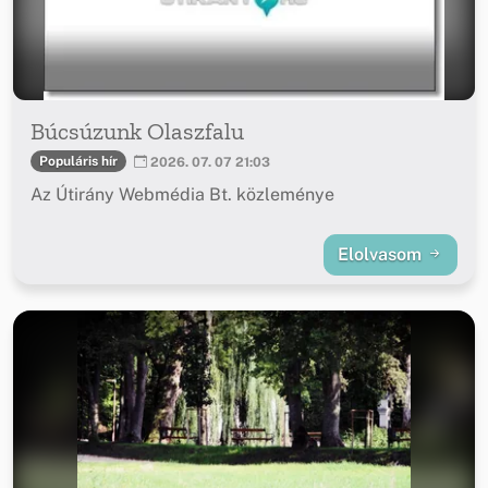
Búcsúzunk Olaszfalu
Populáris hír
2026. 07. 07 21:03
Az Útirány Webmédia Bt. közleménye
Elolvasom