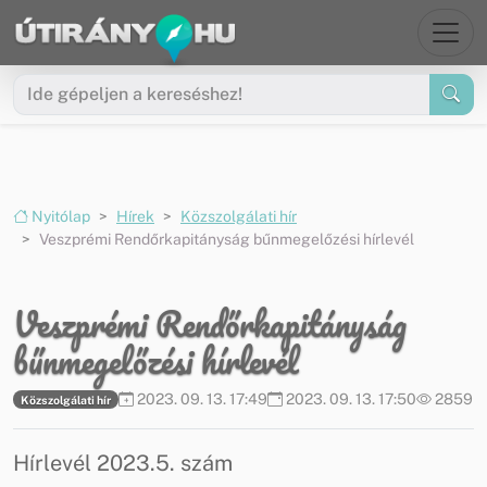
Ugrás a menüre
Ugrás a tartalomra
Nyitólap
Hírek
Közszolgálati hír
Veszprémi Rendőrkapitányság bűnmegelőzési hírlevél
Veszprémi Rendőrkapitányság
bűnmegelőzési hírlevél
2023. 09. 13. 17:49
2023. 09. 13. 17:50
2859
Közszolgálati hír
Hírlevél 2023.5. szám