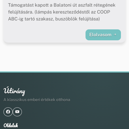
Támogatást kapott a Balatoni út aszfalt rétegének
felújítására. (lámpás kereszteződéstől az COOP
ABC-ig tartó szakasz, buszöblök felújítása)
Elolvasom
Útirány
A klasszikus emberi értékek otthona
Oldalak