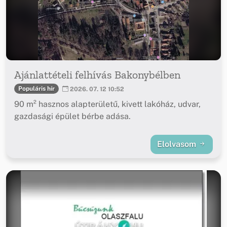
Ajánlattételi felhívás Bakonybélben
Populáris hír
2026. 07. 12 10:52
90 m² hasznos alapterületű, kivett lakóház, udvar,
gazdasági épület bérbe adása.
Elolvasom