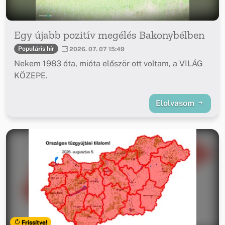
Egy újabb pozitív megélés Bakonybélben
Populáris hír
2026. 07. 07 15:49
Nekem 1983 óta, mióta először ott voltam, a VILÁG
KÖZEPE.
Elolvasom
Frissítve!