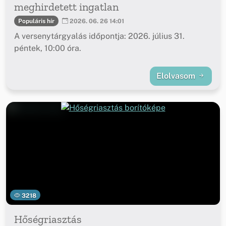
meghirdetett ingatlan
Populáris hír
2026. 06. 26 14:01
A versenytárgyalás időpontja: 2026. július 31.
péntek, 10:00 óra.
Elolvasom
3218
Hőségriasztás