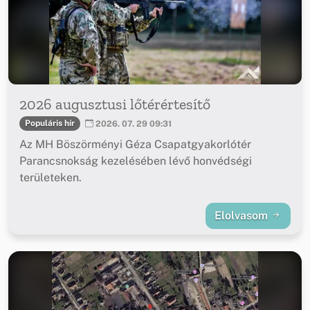
2026 augusztusi lőtérértesítő
Populáris hír
2026. 07. 29 09:31
Az MH Böszörményi Géza Csapatgyakorlótér
Parancsnokság kezelésében lévő honvédségi
területeken.
Elolvasom