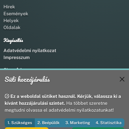
Hírek
Események
Helyek
Oldalak
Kiegészítés
Adatvédelmi nyilatkozat
Impresszum
Kapcsolat
Süti hozzájárulás
+36 20 211 1888
info@utirany.hu
webmaster@utirany.hu
Ez a weboldal sütiket használ. Kérjük, válassza ki a
8419 Csesznek, Vasút u.18.
kívánt hozzájárulási szintet.
Ha többet szeretne
megtudni olvassa el adatvédelmi nyilatkozatunkat!
1. Szükséges
2. Beépülők
3. Marketing
4. Statisztika
© 2026 Útirány Webmédia Bt. — Minden jog fenntartva