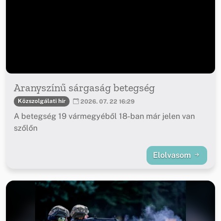
Aranyszínű sárgaság betegség
Közszolgálati hír
2026. 07. 22 16:29
A betegség 19 vármegyéből 18-ban már jelen van
szőlőn
Elolvasom