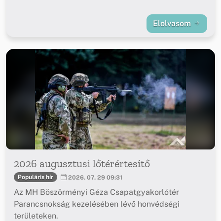
Elolvasom
2026 augusztusi lőtérértesítő
Populáris hír
2026. 07. 29 09:31
Az MH Böszörményi Géza Csapatgyakorlótér
Parancsnokság kezelésében lévő honvédségi
területeken.