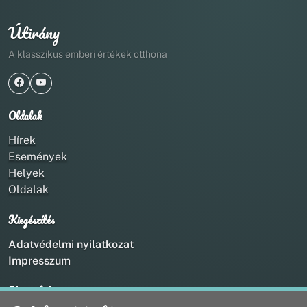
Útirány
A klasszikus emberi értékek otthona
Oldalak
Hírek
Események
Helyek
Oldalak
Kiegészítés
Adatvédelmi nyilatkozat
Impresszum
Kapcsolat