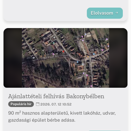
Elolvasom
Ajánlattételi felhívás Bakonybélben
Populáris hír
2026. 07. 12 10:52
90 m² hasznos alapterületű, kivett lakóház, udvar,
gazdasági épület bérbe adása.