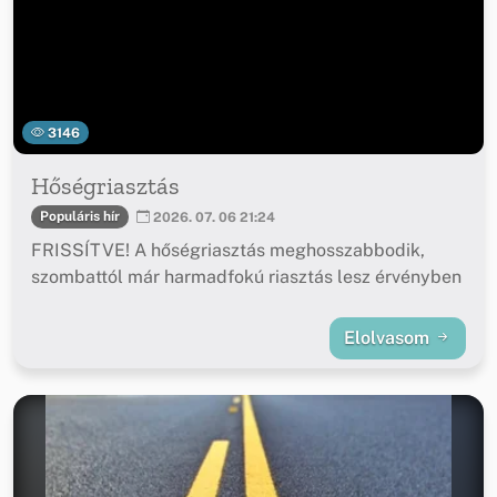
3146
Hőségriasztás
Populáris hír
2026. 07. 06 21:24
FRISSÍTVE! A hőségriasztás meghosszabbodik,
szombattól már harmadfokú riasztás lesz érvényben
Elolvasom