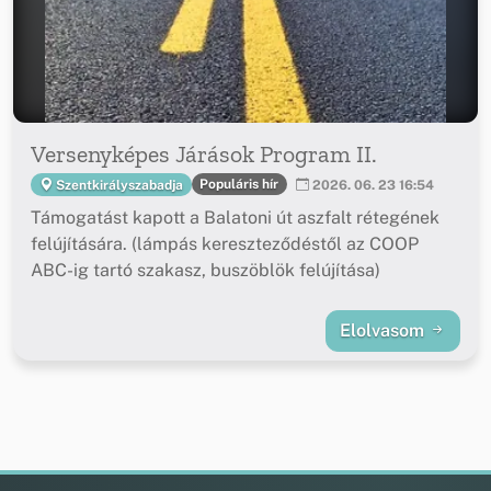
Versenyképes Járások Program II.
Populáris hír
Szentkirályszabadja
2026. 06. 23 16:54
Támogatást kapott a Balatoni út aszfalt rétegének
felújítására. (lámpás kereszteződéstől az COOP
ABC-ig tartó szakasz, buszöblök felújítása)
Elolvasom