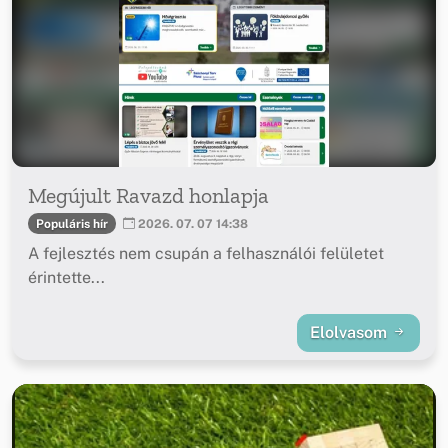
Megújult Ravazd honlapja
Populáris hír
2026. 07. 07 14:38
A fejlesztés nem csupán a felhasználói felületet
érintette...
Elolvasom