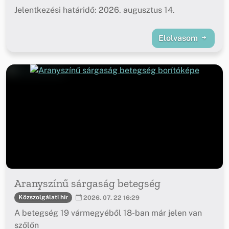
Jelentkezési határidő: 2026. augusztus 14.
Elolvasom
Aranyszínű sárgaság betegség
Közszolgálati hír
2026. 07. 22 16:29
A betegség 19 vármegyéből 18-ban már jelen van
szőlőn