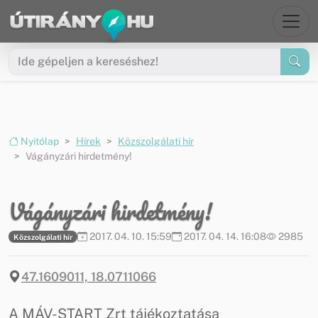
Ugrás a menüre
Ugrás a tartalomra
Nyitólap
Hírek
Közszolgálati hír
Vágányzári hirdetmény!
Vágányzári hirdetmény!
2017. 04. 10. 15:59
2017. 04. 14. 16:08
2985
Közszolgálati hír
47.1609011, 18.0711066
A MÁV-START Zrt tájékoztatása