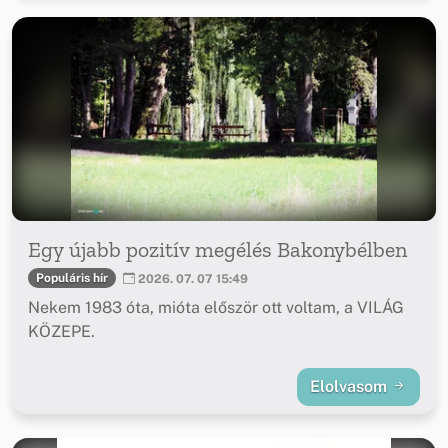
Egy újabb pozitív megélés Bakonybélben
Populáris hír
2026. 07. 07 15:49
Nekem 1983 óta, mióta először ott voltam, a VILÁG
KÖZEPE.
Elolvasom