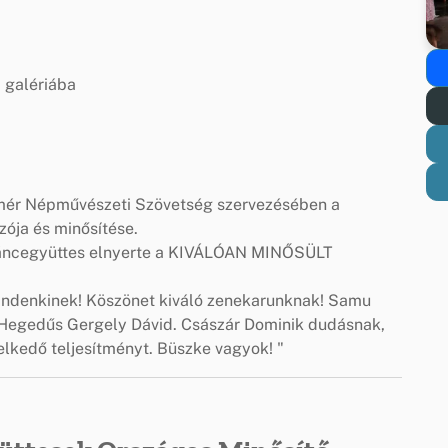
a galériába
mér Népművészeti Szövetség szervezésében a
ója és minősítése.
ncegyüttes elnyerte a KIVÁLÓAN MINŐSÜLT
indenkinek! Köszönet kiváló zenekarunknak! Samu
r, Hegedűs Gergely Dávid. Császár Dominik dudásnak,
elkedő teljesítményt. Büszke vagyok! "