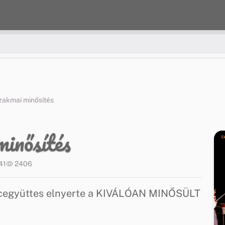
zakmai minősítés
inősítés
41
2406
cegyüttes elnyerte a KIVÁLÓAN MINŐSÜLT