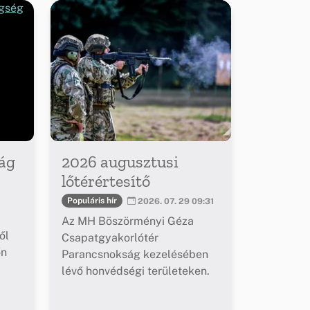
ág
2026 augusztusi
lőtérértesítő
Populáris hír
2026. 07. 29 09:31
Az MH Böszörményi Géza
ől
Csapatgyakorlótér
őn
Parancsnokság kezelésében
lévő honvédségi területeken.