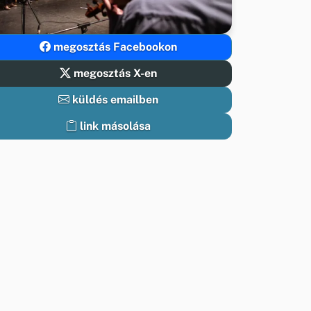
megosztás Facebookon
megosztás X-en
küldés emailben
link másolása