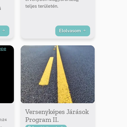
teljes területén.
G
m
Elolvasom
Versenyképes Járások
Program II.
1:24