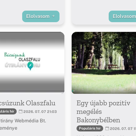
Elolvasom
Elolvaso
csúzunk Olaszfalu
Egy újabb pozitív
megélés
láris hír
2026. 07. 07 21:03
Bakonybélben
tirány Webmédia Bt.
leménye
Populáris hír
2026. 07. 07 1