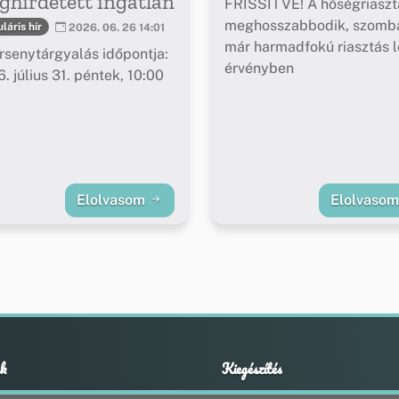
hirdetett ingatlan
FRISSÍTVE! A hőségriaszt
meghosszabbodik, szomba
láris hír
2026. 06. 26 14:01
már harmadfokú riasztás l
rsenytárgyalás időpontja:
érvényben
. július 31. péntek, 10:00
Elolvasom
Elolvaso
k
Kiegészítés