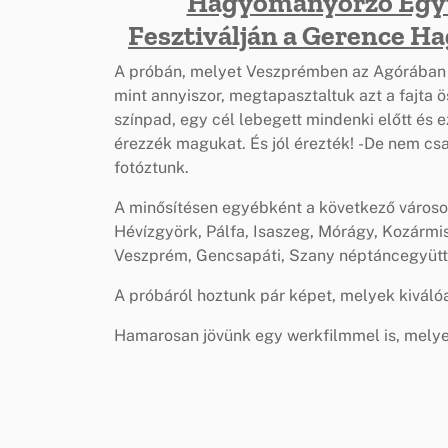
Hagyományőrző Együ
Fesztiválján a Gerence 
A próbán, melyet Veszprémben az Agórában tar
mint annyiszor, megtapasztaltuk azt a fajta ö
színpad, egy cél lebegett mindenki előtt és e
érezzék magukat. És jól érezték! -De nem csa
fotóztunk.
A minősítésen egyébként a következő városo
Hévízgyörk, Pálfa, Isaszeg, Mórágy, Kozármi
Veszprém, Gencsapáti, Szany néptáncegyütt
A próbáról hoztunk pár képet, melyek kiválóa
Hamarosan jövünk egy werkfilmmel is, melyet