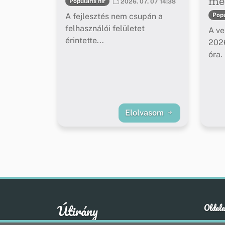
meg
Populáris hír
2026. 07. 07 14:38
A fejlesztés nem csupán a
Popu
felhasználói felületet
A ve
érintette...
2026
óra.
Elolvasom
Útirány
Oldala