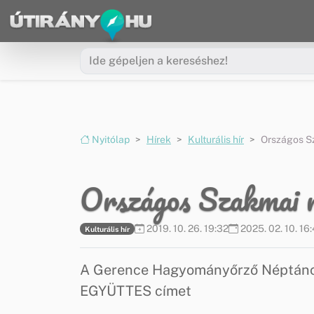
Ugrás a menüre
Ugrás a tartalomra
Nyitólap
Hírek
Kulturális hír
Országos S
Országos Szakmai m
2019. 10. 26. 19:32
2025. 02. 10. 16:
Kulturális hír
A Gerence Hagyományőrző Néptán
EGYÜTTES címet