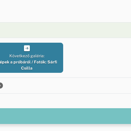
Következő galéria:
épek a próbáról / Fotók: Sárfi
Csilla
p