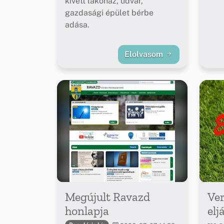
kivett lakóház, udvar,
gazdasági épület bérbe
adása.
Elolvasom
Megújult Ravazd
Ver
honlapja
elj