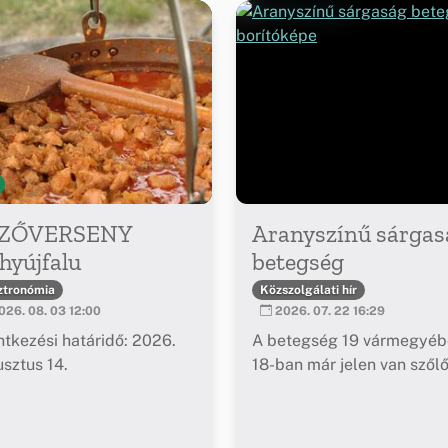
ZŐVERSENY
Aranyszínű sárgas
hyújfalu
betegség
ztronómia
Közszolgálati hír
26. 08. 03 12:00
2026. 07. 22 16:29
ntkezési határidő: 2026.
A betegség 19 vármegyéb
sztus 14.
18-ban már jelen van szől