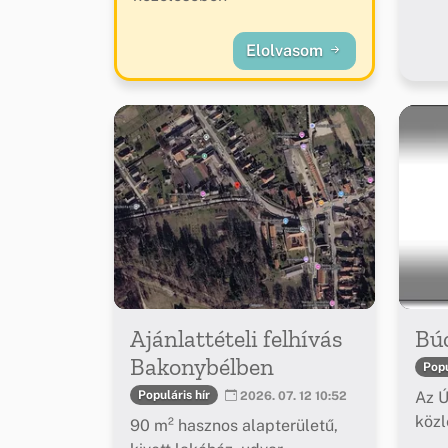
Elolvasom
Ajánlattételi felhívás
Bú
Bakonybélben
Popu
Az Ú
Populáris hír
2026. 07. 12 10:52
köz
90 m² hasznos alapterületű,