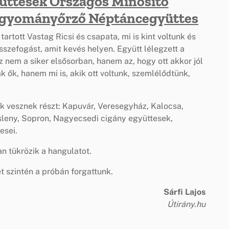
ttesek Országos Minősítő
Hagyományőrző Néptáncegyüttes
tott Vastag Ricsi és csapata, mi is kint voltunk és
sszefogást, amit kevés helyen. Együtt lélegzett a
z nem a siker elsősorban, hanem az, hogy ott akkor jól
k ők, hanem mi is, akik ott voltunk, szemlélődtünk,
k vesznek részt: Kapuvár, Veresegyház, Kalocsa,
sleny, Sopron, Nagyecsedi cigány együttesek,
esei.
n tükrözik a hangulatot.
 szintén a próbán forgattunk.
Sárfi Lajos
Útirány.hu