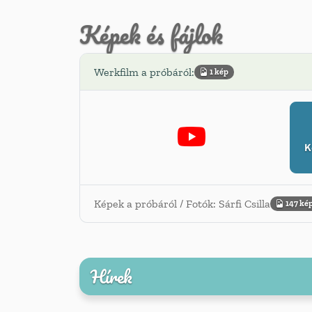
Képek és fájlok
Werkfilm a próbáról:
1 kép
K
Képek a próbáról / Fotók: Sárfi Csilla
147 ké
Hírek