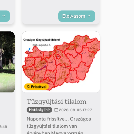
m
Elolvasom
Frissítve!
Tűzgyújtási tilalom
Hatósági hír
2026. 08. 05 17:27
Naponta frissítve... Országos
tűzgyújtási tilalom van
5:49
érvényben Magyarország