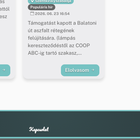
ás
Szentkirályszabadja
Populáris hír
ttól
2026. 06. 23 16:54
esz
Támogatást kapott a Balatoni
út aszfalt rétegének
felújítására. (lámpás
kereszteződéstől az COOP
ABC-ig tartó szakasz,
buszöblök felújítása)
m
Elolvasom
Kapcsolat