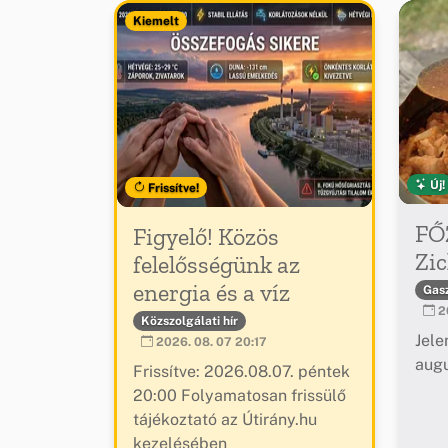
Kiemelt
Új!
Frissítve!
FŐ
Figyelő! Közös
Zic
felelősségünk az
energia és a víz
Gas
20
Közszolgálati hír
Jele
2026. 08. 07 20:17
augu
Frissítve: 2026.08.07. péntek
20:00 Folyamatosan frissülő
tájékoztató az Útirány.hu
kezelésében