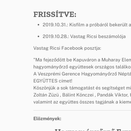
FRISSÍTVE:
2019.10.31.: Kisfilm a próbáról bekerült 
2019.10.28.: Vastag Ricsi beszámolója
Vastag Ricsi Facebook posztja:
"Ma fejeződött be Kapuváron a Muharay Ele
hagyományőrző együttesek országos találkoz
A Veszprémi Gerence Hagyományőrző Néptá
EGYÜTTES címet!
Köszönjük a sok támogatást és segítséget m
Zoltán Züzü , Bálint Könczei , Pandák Vikto
valamint az együttes összes tagjának a kiem
Elözmények: