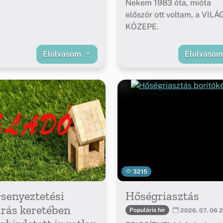
Nekem 1983 óta, mióta
először ott voltam, a VILÁ
KÖZEPE.
Elolvasom
Elolvaso
3215
senyeztetési
Hőségriasztás
árás keretében
Populáris hír
2026. 07. 06 2